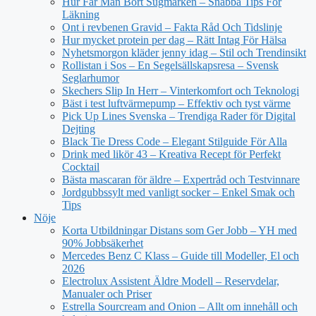
Hur Får Man Bort Sugmärken – Snabba Tips För
Läkning
Ont i revbenen Gravid – Fakta Råd Och Tidslinje
Hur mycket protein per dag – Rätt Intag För Hälsa
Nyhetsmorgon kläder jenny idag – Stil och Trendinsikt
Rollistan i Sos – En Segelsällskapsresa – Svensk
Seglarhumor
Skechers Slip In Herr – Vinterkomfort och Teknologi
Bäst i test luftvärmepump – Effektiv och tyst värme
Pick Up Lines Svenska – Trendiga Rader för Digital
Dejting
Black Tie Dress Code – Elegant Stilguide För Alla
Drink med likör 43 – Kreativa Recept för Perfekt
Cocktail
Bästa mascaran för äldre – Expertråd och Testvinnare
Jordgubbssylt med vanligt socker – Enkel Smak och
Tips
Nöje
Korta Utbildningar Distans som Ger Jobb – YH med
90% Jobbsäkerhet
Mercedes Benz C Klass – Guide till Modeller, El och
2026
Electrolux Assistent Äldre Modell – Reservdelar,
Manualer och Priser
Estrella Sourcream and Onion – Allt om innehåll och