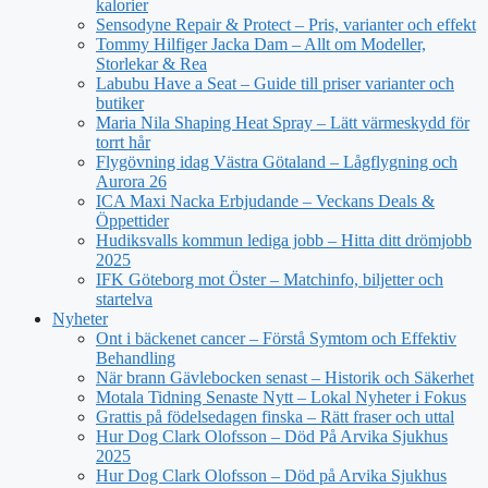
kalorier
Sensodyne Repair & Protect – Pris, varianter och effekt
Tommy Hilfiger Jacka Dam – Allt om Modeller,
Storlekar & Rea
Labubu Have a Seat – Guide till priser varianter och
butiker
Maria Nila Shaping Heat Spray – Lätt värmeskydd för
torrt hår
Flygövning idag Västra Götaland – Lågflygning och
Aurora 26
ICA Maxi Nacka Erbjudande – Veckans Deals &
Öppettider
Hudiksvalls kommun lediga jobb – Hitta ditt drömjobb
2025
IFK Göteborg mot Öster – Matchinfo, biljetter och
startelva
Nyheter
Ont i bäckenet cancer – Förstå Symtom och Effektiv
Behandling
När brann Gävlebocken senast – Historik och Säkerhet
Motala Tidning Senaste Nytt – Lokal Nyheter i Fokus
Grattis på födelsedagen finska – Rätt fraser och uttal
Hur Dog Clark Olofsson – Död På Arvika Sjukhus
2025
Hur Dog Clark Olofsson – Död på Arvika Sjukhus