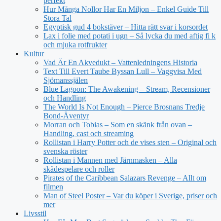
perfekt
Hur Många Nollor Har En Miljon – Enkel Guide Till
Stora Tal
Egyptisk gud 4 bokstäver – Hitta rätt svar i korsordet
Lax i folie med potati i ugn – Så lycka du med aftig fi k
och mjuka rotfrukter
Kultur
Vad Är En Akvedukt – Vattenledningens Historia
Text Till Evert Taube Byssan Lull – Vaggvisa Med
Sjömanssjälen
Blue Lagoon: The Awakening – Stream, Recensioner
och Handling
The World Is Not Enough – Pierce Brosnans Tredje
Bond-Äventyr
Morran och Tobias – Som en skänk från ovan –
Handling, cast och streaming
Rollistan i Harry Potter och de vises sten – Original och
svenska röster
Rollistan i Mannen med Järnmasken – Alla
skådespelare och roller
Pirates of the Caribbean Salazars Revenge – Allt om
filmen
Man of Steel Poster – Var du köper i Sverige, priser och
mer
Livsstil