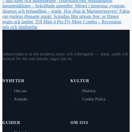
– alla roller och skådespelare
Tottenham mot Southampton
laguppställning – bekräftade uppgifter
Mögel i lungorna: symtom,
diagnos och behandling – guide
Hur djup är Marianergraven? Fakta
om jordens djupaste punkt
Solsidan film stream free: se filmen
gratis och lagligt
DJI Mini 4 Pro Fly More Combo – Recension,
pris och jämförelse
industrisidan.se är din moderna nöjes- och nyhetsguide — skarp, snabb och
kurerad för det som betyder något just nu.
NYHETER
KULTUR
Om oss
Historia
Kontakt
Cookie Policy
GUIDER
OM OSS