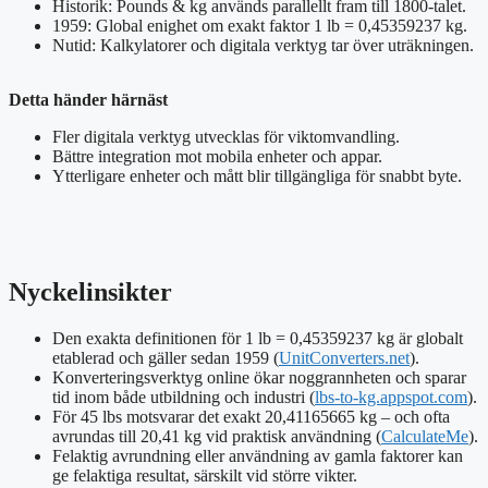
Historik: Pounds & kg används parallellt fram till 1800-talet.
1959: Global enighet om exakt faktor 1 lb = 0,45359237 kg.
Nutid: Kalkylatorer och digitala verktyg tar över uträkningen.
Detta händer härnäst
Fler digitala verktyg utvecklas för viktomvandling.
Bättre integration mot mobila enheter och appar.
Ytterligare enheter och mått blir tillgängliga för snabbt byte.
Nyckelinsikter
Den exakta definitionen för 1 lb = 0,45359237 kg är globalt
etablerad och gäller sedan 1959 (
UnitConverters.net
).
Konverteringsverktyg online ökar noggrannheten och sparar
tid inom både utbildning och industri (
lbs-to-kg.appspot.com
).
För 45 lbs motsvarar det exakt 20,41165665 kg – och ofta
avrundas till 20,41 kg vid praktisk användning (
CalculateMe
).
Felaktig avrundning eller användning av gamla faktorer kan
ge felaktiga resultat, särskilt vid större vikter.