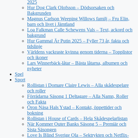
2025
Hur Dog Clark Olofsson – Dödsorsaken och
Bakgrunden
Magnus Carlson Weeping Willows familj – Fru Elin,
barn och livet i Jämtland
Loa Falkman Calle Schewens Vals – Text, ackord och
bakgrund
Hur Gammal Är Putin 2025 – Fyller 73 år, fakta och
tidslinje
Världens vackraste kvinna genom tiderna – Topplistor
och ikoner
Lars Winnerbäck-låtar – Bästa låtarna, albumen och
nyheter
Spel
Sport
Rollistan i Domare Claire Lewis – Alla skådespelare
och roller
Förrädarna Säsong 1 Deltagare – Alla Namn, Roller
och Fakta
Öron Näsa Hals Ystad – Kontakt, öppettider och
bokning
Rollistan i House of Cards – Hela Skådespelarlistan
När Kommer Outer Banks Säsong 5 – Premiär och
Sista Säsongen
Love Is Blind Sverige Ola – Sektrykten och Netflix-