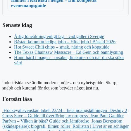
Händer i Karlstad i helgen – Din kompletta
evenemangsguide
Senaste idag
Årlig löneökning enligt lag – vad gäller i Sverige
Båstad kommun lediga jobb – Hitta jobb i Båstad 2026
Hot Sweet Chili chips – smak, näring och köpguide
The Texas Chainsaw Massacre – Ed Gein och bannlysning
Hund hård i magen – orsaker, huskurer och när du ska söka
vård
industrisidan.se är din moderna nöjes- och nyhetsguide. Skarp,
snabb och kurerad för det som betyder något just nu.
Fortsätt läsa
Hockeyallsvenskan tabell 23/24 – hela poängställningen
Destiny 2
Cross Save – Guide till överföring av progress
Jean Paul Gaultier
Parfym – Vilken är bäst? Guide och Jämförelse
Jonas Bergström
(skådespelare): biografi, filmer, roller
Rollistan i Livet är en schlager