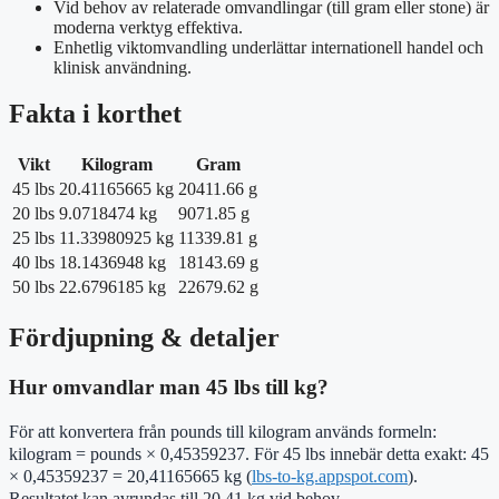
Vid behov av relaterade omvandlingar (till gram eller stone) är
moderna verktyg effektiva.
Enhetlig viktomvandling underlättar internationell handel och
klinisk användning.
Fakta i korthet
Vikt
Kilogram
Gram
45 lbs
20.41165665 kg
20411.66 g
20 lbs
9.0718474 kg
9071.85 g
25 lbs
11.33980925 kg
11339.81 g
40 lbs
18.1436948 kg
18143.69 g
50 lbs
22.6796185 kg
22679.62 g
Fördjupning & detaljer
Hur omvandlar man 45 lbs till kg?
För att konvertera från pounds till kilogram används formeln:
kilogram = pounds × 0,45359237. För 45 lbs innebär detta exakt: 45
× 0,45359237 = 20,41165665 kg (
lbs-to-kg.appspot.com
).
Resultatet kan avrundas till 20,41 kg vid behov.