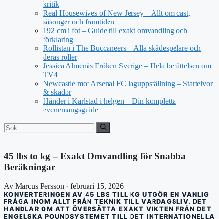
kritik
Real Housewives of New Jersey – Allt om cast,
säsonger och framtiden
192 cm i fot – Guide till exakt omvandling och
förklaring
Rollistan i The Buccaneers – Alla skådespelare och
deras roller
Jessica Almenäs Fröken Sverige – Hela berättelsen om
TV4
Newcastle mot Arsenal FC laguppställning – Startelvor
& skador
Händer i Karlstad i helgen – Din kompletta
evenemangsguide
Sök
efter:
45 lbs to kg – Exakt Omvandling för Snabba
Beräkningar
Av Marcus Persson · februari 15, 2026
KONVERTERINGEN AV 45 LBS TILL KG UTGÖR EN VANLIG
FRÅGA INOM ALLT FRÅN TEKNIK TILL VARDAGSLIV. DET
HANDLAR OM ATT ÖVERSÄTTA EXAKT VIKTEN FRÅN DET
ENGELSKA POUNDSYSTEMET TILL DET INTERNATIONELLA