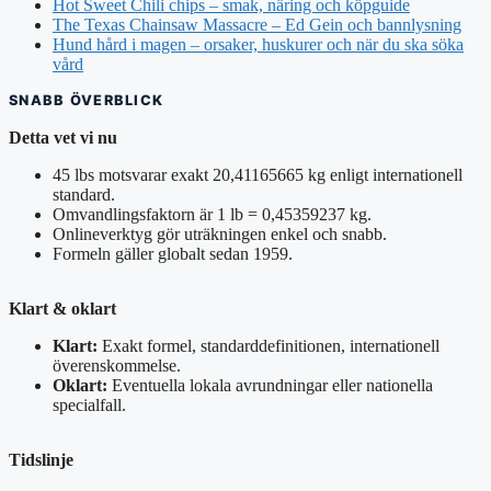
Hot Sweet Chili chips – smak, näring och köpguide
The Texas Chainsaw Massacre – Ed Gein och bannlysning
Hund hård i magen – orsaker, huskurer och när du ska söka
vård
SNABB ÖVERBLICK
Detta vet vi nu
45 lbs motsvarar exakt 20,41165665 kg enligt internationell
standard.
Omvandlingsfaktorn är 1 lb = 0,45359237 kg.
Onlineverktyg gör uträkningen enkel och snabb.
Formeln gäller globalt sedan 1959.
Klart & oklart
Klart:
Exakt formel, standarddefinitionen, internationell
överenskommelse.
Oklart:
Eventuella lokala avrundningar eller nationella
specialfall.
Tidslinje