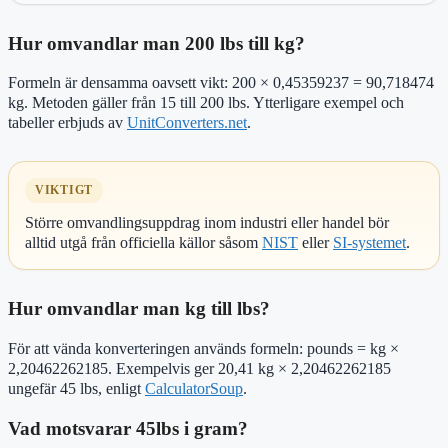
Hur omvandlar man 200 lbs till kg?
Formeln är densamma oavsett vikt: 200 × 0,45359237 = 90,718474
kg. Metoden gäller från 15 till 200 lbs. Ytterligare exempel och
tabeller erbjuds av
UnitConverters.net
.
VIKTIGT
Större omvandlingsuppdrag inom industri eller handel bör
alltid utgå från officiella källor såsom
NIST
eller
SI-systemet
.
Hur omvandlar man kg till lbs?
För att vända konverteringen används formeln: pounds = kg ×
2,20462262185. Exempelvis ger 20,41 kg × 2,20462262185
ungefär 45 lbs, enligt
CalculatorSoup
.
Vad motsvarar 45lbs i gram?