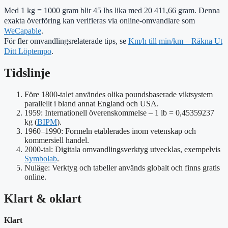
Med 1 kg = 1000 gram blir 45 lbs lika med 20 411,66 gram. Denna
exakta överföring kan verifieras via online-omvandlare som
WeCapable
.
För fler omvandlingsrelaterade tips, se
Km/h till min/km – Räkna Ut
Ditt Löptempo
.
Tidslinje
Före 1800-talet användes olika poundsbaserade viktsystem
parallellt i bland annat England och USA.
1959: Internationell överenskommelse – 1 lb = 0,45359237
kg (
BIPM
).
1960–1990: Formeln etablerades inom vetenskap och
kommersiell handel.
2000-tal: Digitala omvandlingsverktyg utvecklas, exempelvis
Symbolab
.
Nuläge: Verktyg och tabeller används globalt och finns gratis
online.
Klart & oklart
Klart