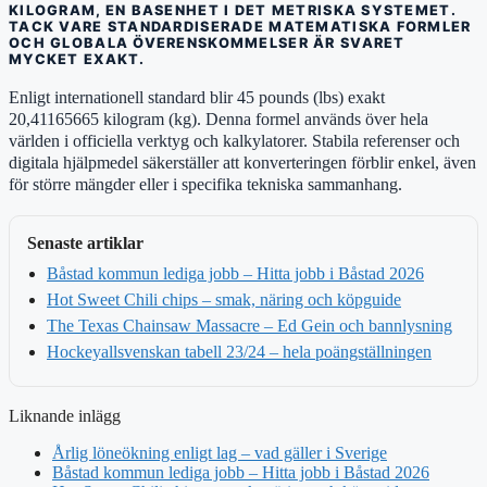
KILOGRAM, EN BASENHET I DET METRISKA SYSTEMET.
TACK VARE STANDARDISERADE MATEMATISKA FORMLER
OCH GLOBALA ÖVERENSKOMMELSER ÄR SVARET
MYCKET EXAKT.
Enligt internationell standard blir 45 pounds (lbs) exakt
20,41165665 kilogram (kg). Denna formel används över hela
världen i officiella verktyg och kalkylatorer. Stabila referenser och
digitala hjälpmedel säkerställer att konverteringen förblir enkel, även
för större mängder eller i specifika tekniska sammanhang.
Senaste artiklar
Båstad kommun lediga jobb – Hitta jobb i Båstad 2026
Hot Sweet Chili chips – smak, näring och köpguide
The Texas Chainsaw Massacre – Ed Gein och bannlysning
Hockeyallsvenskan tabell 23/24 – hela poängställningen
Liknande inlägg
Årlig löneökning enligt lag – vad gäller i Sverige
Båstad kommun lediga jobb – Hitta jobb i Båstad 2026