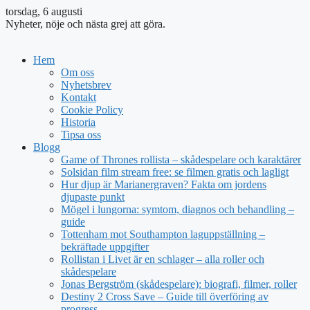
torsdag, 6 augusti
Nyheter, nöje och nästa grej att göra.
Hem
Om oss
Nyhetsbrev
Kontakt
Cookie Policy
Historia
Tipsa oss
Blogg
Game of Thrones rollista – skådespelare och karaktärer
Solsidan film stream free: se filmen gratis och lagligt
Hur djup är Marianergraven? Fakta om jordens
djupaste punkt
Mögel i lungorna: symtom, diagnos och behandling –
guide
Tottenham mot Southampton laguppställning –
bekräftade uppgifter
Rollistan i Livet är en schlager – alla roller och
skådespelare
Jonas Bergström (skådespelare): biografi, filmer, roller
Destiny 2 Cross Save – Guide till överföring av
progress