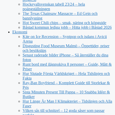
Hockeyallsvenskan tabell 23/24 – hela
poängställningen
The Texas Chainsaw Massacre – Ed Gein och
bannlysning
Hot Sweet Chili chips – smak, näring och köpguide
Båstad kommun lediga jobb – Hitta jobb i Båstad 2026
Ekonomi
Kite on Ice Recension – Syntpop och isdans i Avicii
Arena
Disgusting Food Museum Malmö – Öppettider, priser
och besökstips
Senast raderade bilder iPhone – Så återställer du dina
foton
Runt bord med iläggsskiva 8 personer – Guide, Mått &
Priser
Hur Slutade Första Världskriget – Hela Tidslinjen och
Fakta
Ray-Ban Boyfriend – Komplett Guide till Storlekar &
Pris
Sista Minuten Present Till Pappa – 10 Snabba Idéer &
Butiker
Hur Länge Är Man I Klimakteriet – Tidslinjen och Alla
Faser
Vilken sås till schnitzel – 12 goda såser som passar