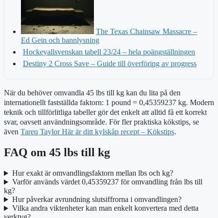
The Texas Chainsaw Massacre –
Ed Gein och bannlysning
Hockeyallsvenskan tabell 23/24 – hela poängställningen
Destiny 2 Cross Save – Guide till överföring av progress
När du behöver omvandla 45 lbs till kg kan du lita på den
internationellt fastställda faktorn: 1 pound = 0,45359237 kg. Modern
teknik och tillförlitliga tabeller gör det enkelt att alltid få ett korrekt
svar, oavsett användningsområde. För fler praktiska kökstips, se
även
Tareq Taylor Här är ditt kylskåp recept – Kökstips
.
FAQ om 45 lbs till kg
Hur exakt är omvandlingsfaktorn mellan lbs och kg?
Varför används värdet 0,45359237 för omvandling från lbs till
kg?
Hur påverkar avrundning slutsiffrorna i omvandlingen?
Vilka andra viktenheter kan man enkelt konvertera med detta
verktyg?