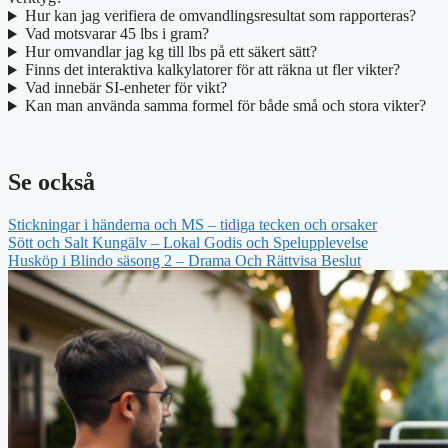
Hur kan jag verifiera de omvandlingsresultat som rapporteras?
Vad motsvarar 45 lbs i gram?
Hur omvandlar jag kg till lbs på ett säkert sätt?
Finns det interaktiva kalkylatorer för att räkna ut fler vikter?
Vad innebär SI-enheter för vikt?
Kan man använda samma formel för både små och stora vikter?
Se också
Stickningar i händerna och MS – tidiga tecken och orsaker
Sött och Salt Kungälv – Lokal Godis och Spelupplevelse
Husköp i Blindo säsong 2 – Drama Och Rättvisa Beslut