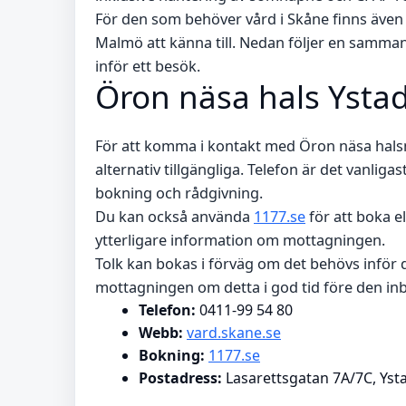
För den som behöver vård i Skåne finns även
Malmö att känna till. Nedan följer en sammanst
inför ett besök.
Öron näsa hals Ysta
För att komma i kontakt med Öron näsa halsm
alternativ tillgängliga. Telefon är det vanliga
bokning och rådgivning.
Du kan också använda
1177.se
för att boka e
ytterligare information om mottagningen.
Tolk kan bokas i förväg om det behövs inför d
mottagningen om detta i god tid före den in
Telefon:
0411-99 54 80
Webb:
vard.skane.se
Bokning:
1177.se
Postadress:
Lasarettsgatan 7A/7C, Yst