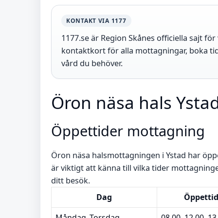
KONTAKT VIA 1177
1177.se är Region Skånes officiella sajt fö
kontaktkort för alla mottagningar, boka ti
vård du behöver.
Öron näsa hals Ysta
Öppettider mottagning
Öron näsa halsmottagningen i Ystad har öppe
är viktigt att känna till vilka tider mottagning
ditt besök.
Dag
Öppetti
Måndag–Torsdag
08.00–12.00, 13