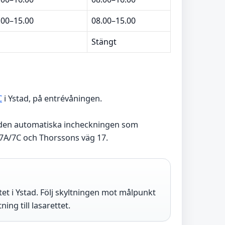
.00–15.00
08.00–15.00
Stängt
C
i Ystad, på entrévåningen.
ia den automatiska incheckningen som
 7A/7C och Thorssons väg 17.
et i Ystad. Följ skyltningen mot målpunkt
ing till lasarettet.