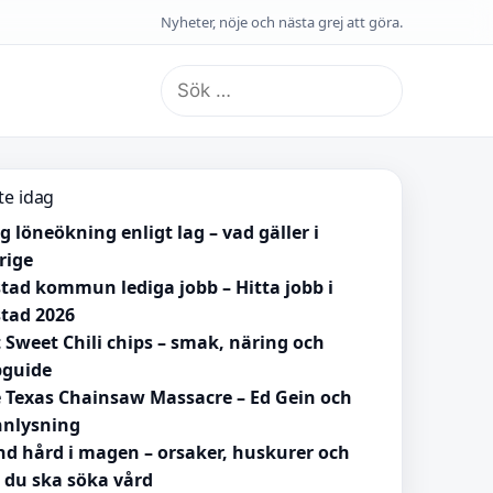
Nyheter, nöje och nästa grej att göra.
Sök
efter:
te idag
ig löneökning enligt lag – vad gäller i
rige
tad kommun lediga jobb – Hitta jobb i
tad 2026
 Sweet Chili chips – smak, näring och
pguide
 Texas Chainsaw Massacre – Ed Gein och
nlysning
d hård i magen – orsaker, huskurer och
 du ska söka vård