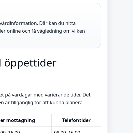
r vårdinformation. Där kan du hitta
der online och få vägledning om vilken
d öppettider
t på vardagar med varierande tider. Det
en är tillgänglig för att kunna planera
der mottagning
Telefontider
.00–16.00
08.00–16.00