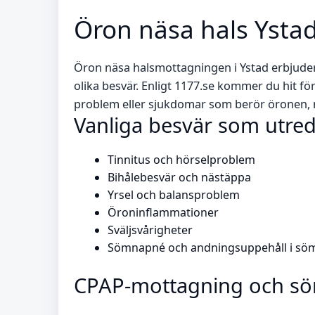
Öron näsa hals Ystad
Öron näsa halsmottagningen i Ystad erbjuder
olika besvär. Enligt 1177.se kommer du hit f
problem eller sjukdomar som berör öronen, n
Vanliga besvär som utre
Tinnitus och hörselproblem
Bihålebesvär och nästäppa
Yrsel och balansproblem
Öroninflammationer
Sväljsvårigheter
Sömnapné och andningsuppehåll i sö
CPAP-mottagning och s