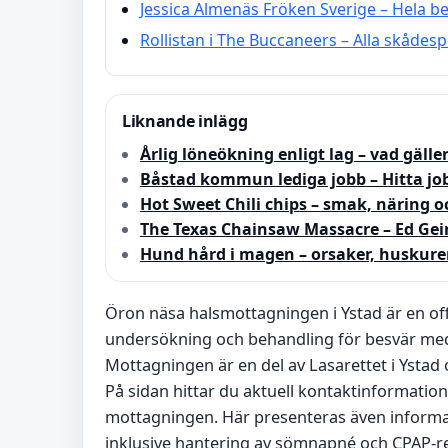
Jessica Almenäs Fröken Sverige – Hela b
Rollistan i The Buccaneers – Alla skådesp
Liknande inlägg
Årlig löneökning enligt lag – vad gäller
Båstad kommun lediga jobb – Hitta job
Hot Sweet Chili chips – smak, näring 
The Texas Chainsaw Massacre – Ed Gei
Hund hård i magen – orsaker, huskure
Öron näsa halsmottagningen i Ystad är en o
undersökning och behandling för besvär med
Mottagningen är en del av Lasarettet i Ystad 
På sidan hittar du aktuell kontaktinformatio
mottagningen. Här presenteras även informa
inklusive hantering av sömnapné och CPAP-r