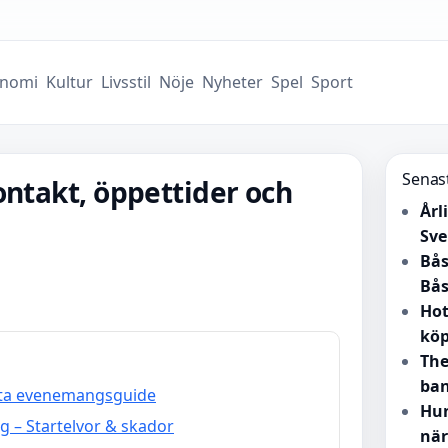
nomi
Kultur
Livsstil
Nöje
Nyheter
Spel
Sport
Senas
ontakt, öppettider och
Årl
Sve
Bås
Bås
Hot
kö
The
ban
etta evenemangsguide
Hun
g – Startelvor & skador
när