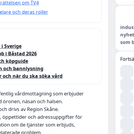
erättelsen om TV4
elare och deras roller
indus
nyhet
som b
 i Sverige
b i Båstad 2026
Fortsä
och köpguide
n och bannlysning
r och när du ska söka vård
ffentlig vårdmottagning som erbjuder
 öronen, näsan och halsen.
och drivs av Region Skåne.
n, öppettider och adressuppgifter för
tion om de tjänster som erbjuds,
elaterade problem.