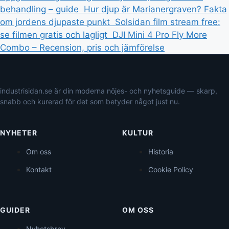
behandling – guide
Hur djup är Marianergraven? Fakta
om jordens djupaste punkt
Solsidan film stream free:
se filmen gratis och lagligt
DJI Mini 4 Pro Fly More
Combo – Recension, pris och jämförelse
industrisidan.se är din moderna nöjes- och nyhetsguide — skarp,
snabb och kurerad för det som betyder något just nu.
NYHETER
KULTUR
Om oss
Historia
Kontakt
Cookie Policy
GUIDER
OM OSS
Nyhetsbrev