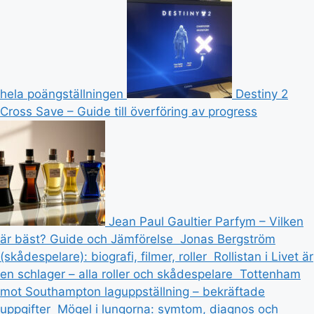
hela poängställningen
Destiny 2
Cross Save – Guide till överföring av progress
Jean Paul Gaultier Parfym – Vilken
är bäst? Guide och Jämförelse
Jonas Bergström
(skådespelare): biografi, filmer, roller
Rollistan i Livet är
en schlager – alla roller och skådespelare
Tottenham
mot Southampton laguppställning – bekräftade
uppgifter
Mögel i lungorna: symtom, diagnos och