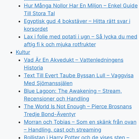
Hur Många Nollor Har En Miljon – Enkel Guide
Till Stora Tal
Egyptisk gud 4 bokstäver – Hitta rätt svar i
korsordet
Lax i folie med potati i ugn – Så lycka du med
aftig fi k och mjuka rotfrukter
Kultur
Vad Är En Akvedukt – Vattenledningens
Historia
Text Till Evert Taube Byssan Lull – Vaggvisa
Med Sjömanssjälen
Blue Lagoon: The Awakening – Stream,
Recensioner och Handling
The World Is Not Enough – Pierce Brosnans
Tredje Bond-Äventyr
Morran och Tobias – Som en skänk från ovan
– Handling, cast och streaming
Rollistan i Harry Potter och de vises sten –