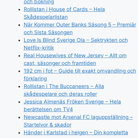
och bokning
Rollistan i House of Cards – Hela
Skådespelarlistan
När Kommer Outer Banks Säsong 5 – Premiär
och Sista Säsongen
Love Is Blind Sverige Ola – Sektrykten och
Netflix-kritik
Real Housewives of New Jersey – Allt om
cast, säsonger och framtiden
192 cm i fot – Guide till exakt omvandling och
förklaring
Rollistan i The Buccaneers – Alla
skådespelare och deras roller
Jessica Almenäs Fröken Sverige – Hela
berättelsen om TV4
Newcastle mot Arsenal FC laguppställning –
Startelvor & skador
Händer i Karlstad i helgen – Din kompletta