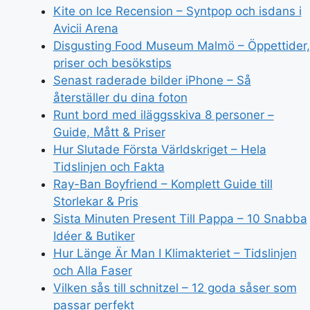
Kite on Ice Recension – Syntpop och isdans i
Avicii Arena
Disgusting Food Museum Malmö – Öppettider,
priser och besökstips
Senast raderade bilder iPhone – Så
återställer du dina foton
Runt bord med iläggsskiva 8 personer –
Guide, Mått & Priser
Hur Slutade Första Världskriget – Hela
Tidslinjen och Fakta
Ray-Ban Boyfriend – Komplett Guide till
Storlekar & Pris
Sista Minuten Present Till Pappa – 10 Snabba
Idéer & Butiker
Hur Länge Är Man I Klimakteriet – Tidslinjen
och Alla Faser
Vilken sås till schnitzel – 12 goda såser som
passar perfekt