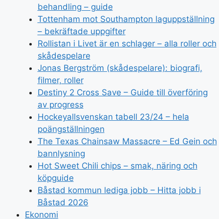
behandling – guide
Tottenham mot Southampton laguppställning
– bekräftade uppgifter
Rollistan i Livet är en schlager – alla roller och
skådespelare
Jonas Bergström (skådespelare): biografi,
filmer, roller
Destiny 2 Cross Save – Guide till överföring
av progress
Hockeyallsvenskan tabell 23/24 – hela
poängställningen
The Texas Chainsaw Massacre – Ed Gein och
bannlysning
Hot Sweet Chili chips – smak, näring och
köpguide
Båstad kommun lediga jobb – Hitta jobb i
Båstad 2026
Ekonomi