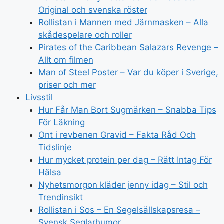
Original och svenska röster
Rollistan i Mannen med Järnmasken – Alla
skådespelare och roller
Pirates of the Caribbean Salazars Revenge –
Allt om filmen
Man of Steel Poster – Var du köper i Sverige,
priser och mer
Livsstil
Hur Får Man Bort Sugmärken – Snabba Tips
För Läkning
Ont i revbenen Gravid – Fakta Råd Och
Tidslinje
Hur mycket protein per dag – Rätt Intag För
Hälsa
Nyhetsmorgon kläder jenny idag – Stil och
Trendinsikt
Rollistan i Sos – En Segelsällskapsresa –
Svensk Seglarhumor