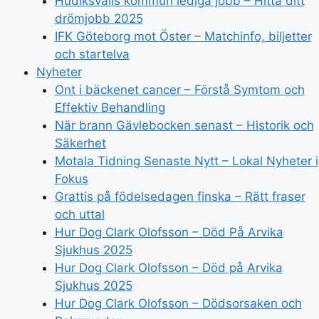
Hudiksvalls kommun lediga jobb – Hitta ditt
drömjobb 2025
IFK Göteborg mot Öster – Matchinfo, biljetter
och startelva
Nyheter
Ont i bäckenet cancer – Förstå Symtom och
Effektiv Behandling
När brann Gävlebocken senast – Historik och
Säkerhet
Motala Tidning Senaste Nytt – Lokal Nyheter i
Fokus
Grattis på födelsedagen finska – Rätt fraser
och uttal
Hur Dog Clark Olofsson – Död På Arvika
Sjukhus 2025
Hur Dog Clark Olofsson – Död på Arvika
Sjukhus 2025
Hur Dog Clark Olofsson – Dödsorsaken och