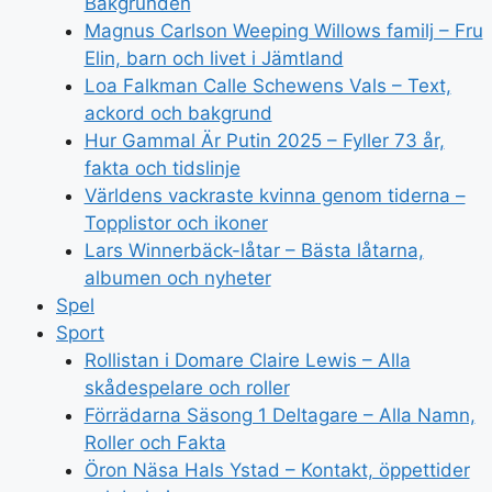
Bakgrunden
Magnus Carlson Weeping Willows familj – Fru
Elin, barn och livet i Jämtland
Loa Falkman Calle Schewens Vals – Text,
ackord och bakgrund
Hur Gammal Är Putin 2025 – Fyller 73 år,
fakta och tidslinje
Världens vackraste kvinna genom tiderna –
Topplistor och ikoner
Lars Winnerbäck-låtar – Bästa låtarna,
albumen och nyheter
Spel
Sport
Rollistan i Domare Claire Lewis – Alla
skådespelare och roller
Förrädarna Säsong 1 Deltagare – Alla Namn,
Roller och Fakta
Öron Näsa Hals Ystad – Kontakt, öppettider