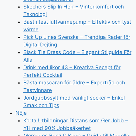
Skechers Slip In Herr – Vinterkomfort och
Teknologi
Bäst i test luftvärmepump – Effektiv och tyst
värme
Pick Up Lines Svenska – Trendiga Rader för
Digital Dejting
Black Tie Dress Code – Elegant Stilguide För
Alla
Drink med likör 43 – Kreativa Recept för
Perfekt Cocktail
Bästa mascaran för äldre – Expertråd och
Testvinnare
Jordgubbssylt med vanligt socker – Enkel
Smak och Tips
Nöje
Korta Utbildningar Distans som Ger Jobb –
YH med 90% Jobbsäkerhet
Mercedes Benz C Klass – Guide till Modeller,