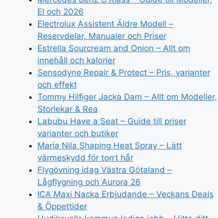
El och 2026
Electrolux Assistent Äldre Modell –
Reservdelar, Manualer och Priser
Estrella Sourcream and Onion – Allt om
innehåll och kalorier
Sensodyne Repair & Protect – Pris, varianter
och effekt
Tommy Hilfiger Jacka Dam – Allt om Modeller,
Storlekar & Rea
Labubu Have a Seat – Guide till priser
varianter och butiker
Maria Nila Shaping Heat Spray – Lätt
värmeskydd för torrt hår
Flygövning idag Västra Götaland –
Lågflygning och Aurora 26
ICA Maxi Nacka Erbjudande – Veckans Deals
& Öppettider