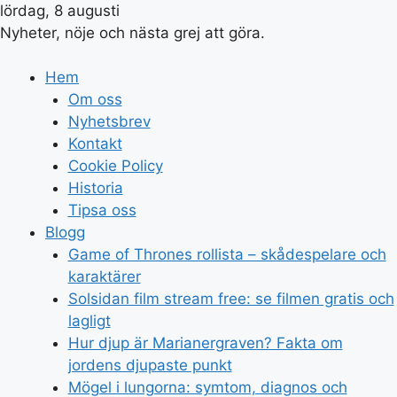
lördag, 8 augusti
Nyheter, nöje och nästa grej att göra.
Hem
Om oss
Nyhetsbrev
Kontakt
Cookie Policy
Historia
Tipsa oss
Blogg
Game of Thrones rollista – skådespelare och
karaktärer
Solsidan film stream free: se filmen gratis och
lagligt
Hur djup är Marianergraven? Fakta om
jordens djupaste punkt
Mögel i lungorna: symtom, diagnos och