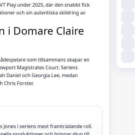
 SVT Play under 2025, där den snabbt fick
ioner och sin autentiska skildring av
an i Domare Claire
 skådespelare som tillsammans skapar en
ewport Magistrates Court. Seriens
ah Daniel och Georgia Lee, medan
h Chris Forster.
s Jones i seriens mest framträdande roll.
onella produktioner och bringar djup till