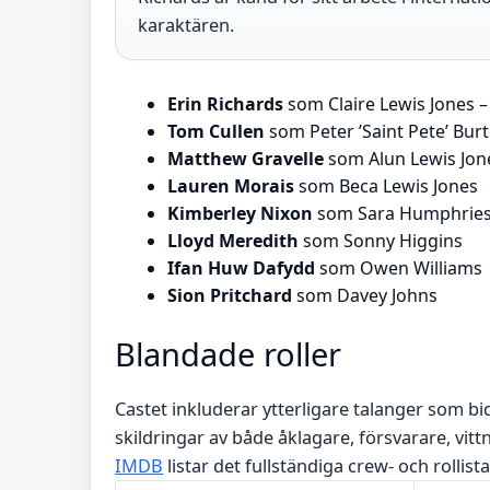
karaktären.
Erin Richards
som Claire Lewis Jones 
Tom Cullen
som Peter ’Saint Pete’ Bur
Matthew Gravelle
som Alun Lewis Jon
Lauren Morais
som Beca Lewis Jones
Kimberley Nixon
som Sara Humphrie
Lloyd Meredith
som Sonny Higgins
Ifan Huw Dafydd
som Owen Williams
Sion Pritchard
som Davey Johns
Blandade roller
Castet inkluderar ytterligare talanger som bi
skildringar av både åklagare, försvarare, vitt
IMDB
listar det fullständiga crew- och rollist