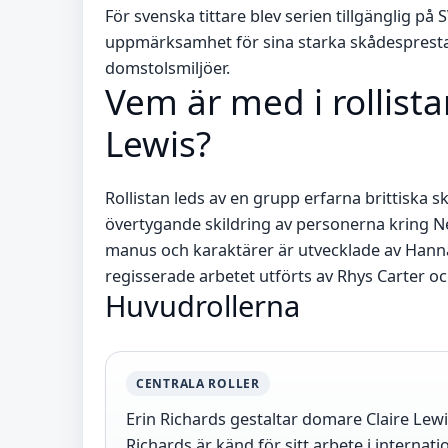
För svenska tittare blev serien tillgänglig på
uppmärksamhet för sina starka skådesprestat
domstolsmiljöer.
Vem är med i rollist
Lewis?
Rollistan leds av en grupp erfarna brittiska
övertygande skildring av personerna kring N
manus och karaktärer är utvecklade av Hann
regisserade arbetet utförts av Rhys Carter oc
Huvudrollerna
CENTRALA ROLLER
Erin Richards gestaltar domare Claire Lewi
Richards är känd för sitt arbete i internati