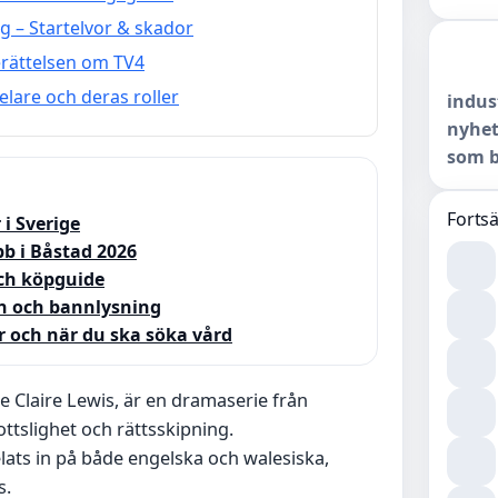
g – Startelvor & skador
erättelsen om TV4
elare och deras roller
indus
nyhet
som b
Fortsä
 i Sverige
b i Båstad 2026
och köpguide
n och bannlysning
r och när du ska söka vård
Claire Lewis, är en dramaserie från
ttslighet och rättsskipning.
ats in på både engelska och walesiska,
s.