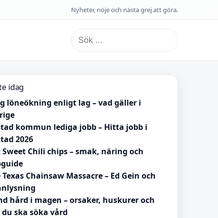
Nyheter, nöje och nästa grej att göra.
Sök
efter:
te idag
ig löneökning enligt lag – vad gäller i
rige
tad kommun lediga jobb – Hitta jobb i
tad 2026
 Sweet Chili chips – smak, näring och
pguide
 Texas Chainsaw Massacre – Ed Gein och
nlysning
d hård i magen – orsaker, huskurer och
 du ska söka vård