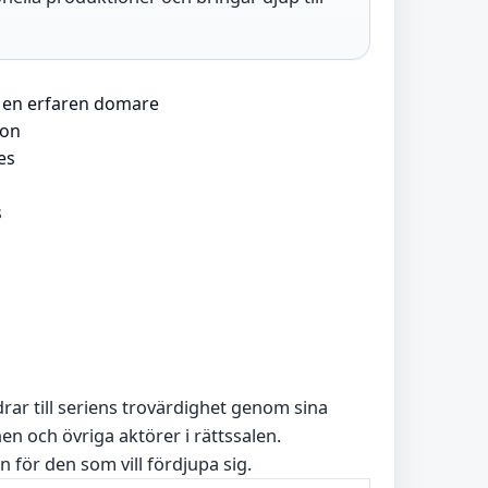
– en erfaren domare
ton
es
s
drar till seriens trovärdighet genom sina
nen och övriga aktörer i rättssalen.
an för den som vill fördjupa sig.