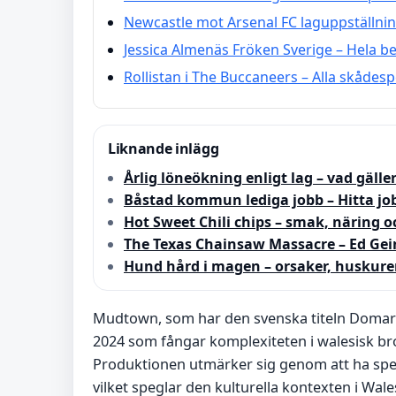
Newcastle mot Arsenal FC laguppställnin
Jessica Almenäs Fröken Sverige – Hela b
Rollistan i The Buccaneers – Alla skådesp
Liknande inlägg
Årlig löneökning enligt lag – vad gäller
Båstad kommun lediga jobb – Hitta job
Hot Sweet Chili chips – smak, näring 
The Texas Chainsaw Massacre – Ed Gei
Hund hård i magen – orsaker, huskure
Mudtown, som har den svenska titeln Domare 
2024 som fångar komplexiteten i walesisk bro
Produktionen utmärker sig genom att ha spel
vilket speglar den kulturella kontexten i Wale