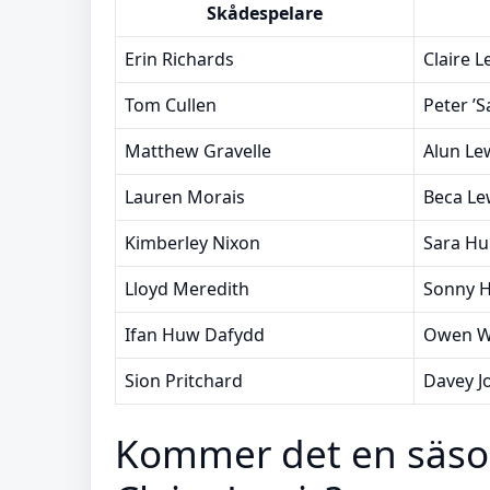
Skådespelare
Erin Richards
Claire 
Tom Cullen
Peter ’S
Matthew Gravelle
Alun Le
Lauren Morais
Beca Le
Kimberley Nixon
Sara H
Lloyd Meredith
Sonny H
Ifan Huw Dafydd
Owen Wi
Sion Pritchard
Davey J
Kommer det en säso