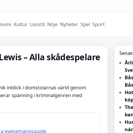
nomi
Kultur
Livsstil
Nöje
Nyheter
Spel
Sport
Senas
 Lewis – Alla skådespelare
Årl
Sve
Bås
Bås
unik inblick i domstolarnas värld genom
Hot
erar spänning i kriminalgenren med
kö
The
ban
Hun
när
etta evenemangsguide