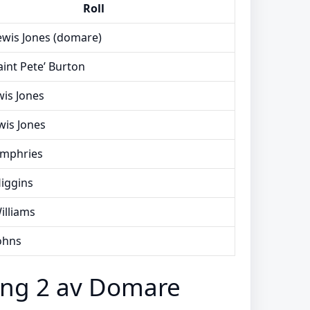
Roll
Lewis Jones (domare)
aint Pete’ Burton
wis Jones
wis Jones
umphries
iggins
lliams
ohns
ng 2 av Domare