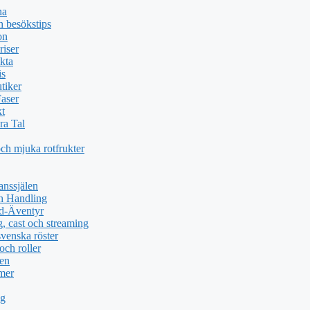
na
 besökstips
on
riser
kta
is
tiker
Faser
kt
ra Tal
och mjuka rotfrukter
anssjälen
h Handling
nd-Äventyr
, cast och streaming
svenska röster
och roller
men
 mer
ng