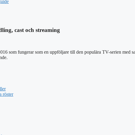
guide
ing, cast och streaming
016 som fungerar som en uppföljare till den populära TV-serien med sa
ende.
ler
a röster