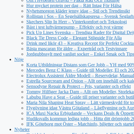
Ont i revbenen Gravid – Fakta Råd Och Tidslinje
Hur mycket protein per dag – Rätt Intag För Hälsa
Nyhetsmorgon kläder jenny idag – Stil och Trendinsikt
Rollistan i Sos – En Segelsällskapsresa – Svensk Seglar
Skechers Slip In Herr – Vinterkomfort och Teknologi
Bäst i test luftvärmepump – Effektiv och tyst värme
Pick Up Lines Svenska – Trendiga Rader för Digital Dej
Black Tie Dress Code – Elegant Stilguide För Alla
Drink med likör 43 – Kreativa Recept för Perfekt Cockta
Bästa mascaran för äldre – Expertråd och Testvinnare
Jordgubbssylt med vanligt socker – Enkel Smak och Tip
Nöje
Korta Utbildningar Distans som Ger Jobb – YH med 90
Mercedes Benz C Klass – Guide till Modeller, El och 20
Electrolux Assistent Äldre Modell – Reservdelar, Manual
Estrella Sourcream and Onion – Allt om innehåll och kal
Sensodyne Repair & Protect – Pris, varianter och effekt
Tommy Hilfiger Jacka Dam – Allt om Modeller, Storlek
Labubu Have a Seat – Guide till priser varianter och buti
Maria Nila Shaping Heat Spray – Lätt värmeskydd för tor
Flygövning idag Västra Götaland – Lågflygning och Aur
ICA Maxi Nacka Erbjudande – Veckans Deals & Öppett
Hudiksvalls kommun lediga jobb – Hitta ditt drömjobb 
IFK Göteborg mot Öster – Matchinfo, biljetter och starte
Nyheter