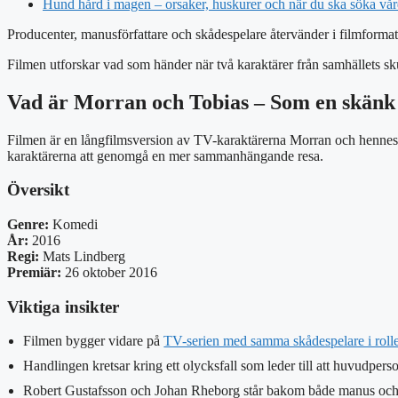
Hund hård i magen – orsaker, huskurer och när du ska söka vå
Producenter, manusförfattare och skådespelare återvänder i filmformat
Filmen utforskar vad som händer när två karaktärer från samhällets 
Vad är Morran och Tobias – Som en skänk
Filmen är en långfilmsversion av TV-karaktärerna Morran och hennes 
karaktärerna att genomgå en mer sammanhängande resa.
Översikt
Genre:
Komedi
År:
2016
Regi:
Mats Lindberg
Premiär:
26 oktober 2016
Viktiga insikter
Filmen bygger vidare på
TV-serien med samma skådespelare i roll
Handlingen kretsar kring ett olycksfall som leder till att huvudper
Robert Gustafsson och Johan Rheborg står bakom både manus och 