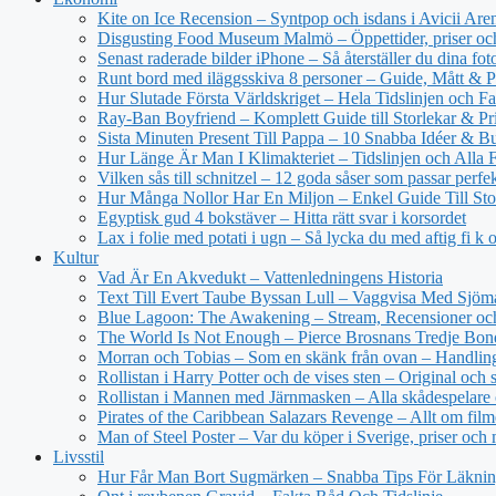
Kite on Ice Recension – Syntpop och isdans i Avicii Are
Disgusting Food Museum Malmö – Öppettider, priser och
Senast raderade bilder iPhone – Så återställer du dina fot
Runt bord med iläggsskiva 8 personer – Guide, Mått & P
Hur Slutade Första Världskriget – Hela Tidslinjen och Fa
Ray-Ban Boyfriend – Komplett Guide till Storlekar & Pr
Sista Minuten Present Till Pappa – 10 Snabba Idéer & Bu
Hur Länge Är Man I Klimakteriet – Tidslinjen och Alla 
Vilken sås till schnitzel – 12 goda såser som passar perfe
Hur Många Nollor Har En Miljon – Enkel Guide Till Sto
Egyptisk gud 4 bokstäver – Hitta rätt svar i korsordet
Lax i folie med potati i ugn – Så lycka du med aftig fi k 
Kultur
Vad Är En Akvedukt – Vattenledningens Historia
Text Till Evert Taube Byssan Lull – Vaggvisa Med Sjöm
Blue Lagoon: The Awakening – Stream, Recensioner oc
The World Is Not Enough – Pierce Brosnans Tredje Bo
Morran och Tobias – Som en skänk från ovan – Handling
Rollistan i Harry Potter och de vises sten – Original och 
Rollistan i Mannen med Järnmasken – Alla skådespelare 
Pirates of the Caribbean Salazars Revenge – Allt om fil
Man of Steel Poster – Var du köper i Sverige, priser och
Livsstil
Hur Får Man Bort Sugmärken – Snabba Tips För Läkni