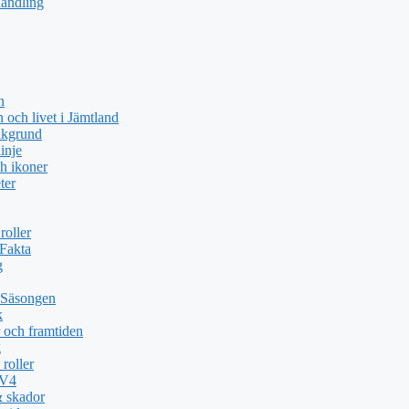
handling
n
och livet i Jämtland
akgrund
inje
h ikoner
ter
roller
 Fakta
g
 Säsongen
k
 och framtiden
g
roller
TV4
& skador