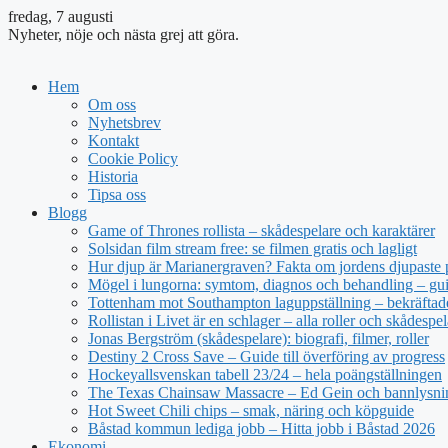
fredag, 7 augusti
Nyheter, nöje och nästa grej att göra.
Hem
Om oss
Nyhetsbrev
Kontakt
Cookie Policy
Historia
Tipsa oss
Blogg
Game of Thrones rollista – skådespelare och karaktärer
Solsidan film stream free: se filmen gratis och lagligt
Hur djup är Marianergraven? Fakta om jordens djupaste 
Mögel i lungorna: symtom, diagnos och behandling – gu
Tottenham mot Southampton laguppställning – bekräftade
Rollistan i Livet är en schlager – alla roller och skådespel
Jonas Bergström (skådespelare): biografi, filmer, roller
Destiny 2 Cross Save – Guide till överföring av progress
Hockeyallsvenskan tabell 23/24 – hela poängställningen
The Texas Chainsaw Massacre – Ed Gein och bannlysni
Hot Sweet Chili chips – smak, näring och köpguide
Båstad kommun lediga jobb – Hitta jobb i Båstad 2026
Ekonomi