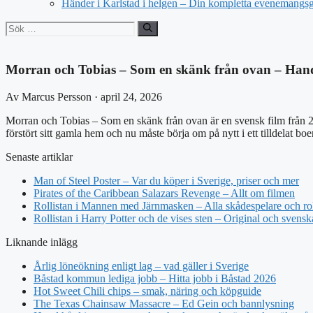
Händer i Karlstad i helgen – Din kompletta evenemangs
Sök
efter:
Morran och Tobias – Som en skänk från ovan – Handl
Av Marcus Persson · april 24, 2026
Morran och Tobias – Som en skänk från ovan är en svensk film från 2
förstört sitt gamla hem och nu måste börja om på nytt i ett tilldelat bo
Senaste artiklar
Man of Steel Poster – Var du köper i Sverige, priser och mer
Pirates of the Caribbean Salazars Revenge – Allt om filmen
Rollistan i Mannen med Järnmasken – Alla skådespelare och rol
Rollistan i Harry Potter och de vises sten – Original och svensk
Liknande inlägg
Årlig löneökning enligt lag – vad gäller i Sverige
Båstad kommun lediga jobb – Hitta jobb i Båstad 2026
Hot Sweet Chili chips – smak, näring och köpguide
The Texas Chainsaw Massacre – Ed Gein och bannlysning