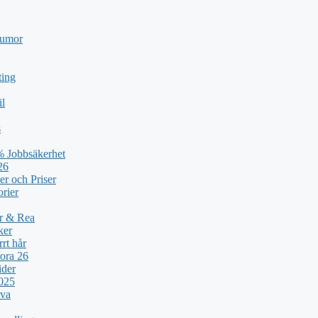
humor
ting
il
s
% Jobbsäkerhet
26
er och Priser
orier
ar & Rea
ker
rt hår
ora 26
ider
2025
lva