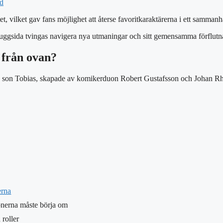
rd
et, vilket gav fans möjlighet att återse favoritkaraktärerna i ett sam
skuggsida tvingas navigera nya utmaningar och sitt gemensamma förflu
 från ovan?
son Tobias, skapade av komikerduon Robert Gustafsson och Johan Rhebo
erna
sonerna måste börja om
roller