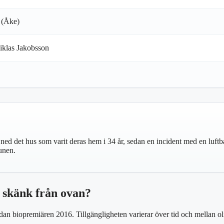
 (Åke)
klas Jakobsson
r ned det hus som varit deras hem i 34 år, sedan en incident med en lu
munen.
 skänk från ovan?
dan biopremiären 2016. Tillgängligheten varierar över tid och mellan oli