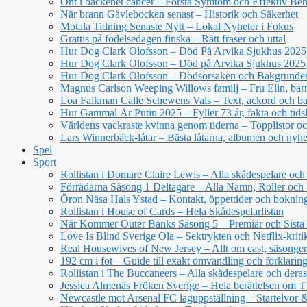
Ont i bäckenet cancer – Förstå Symtom och Effektiv Be
När brann Gävlebocken senast – Historik och Säkerhet
Motala Tidning Senaste Nytt – Lokal Nyheter i Fokus
Grattis på födelsedagen finska – Rätt fraser och uttal
Hur Dog Clark Olofsson – Död På Arvika Sjukhus 2025
Hur Dog Clark Olofsson – Död på Arvika Sjukhus 2025
Hur Dog Clark Olofsson – Dödsorsaken och Bakgrunde
Magnus Carlson Weeping Willows familj – Fru Elin, barn 
Loa Falkman Calle Schewens Vals – Text, ackord och b
Hur Gammal Är Putin 2025 – Fyller 73 år, fakta och tidsl
Världens vackraste kvinna genom tiderna – Topplistor oc
Lars Winnerbäck-låtar – Bästa låtarna, albumen och nyhe
Spel
Sport
Rollistan i Domare Claire Lewis – Alla skådespelare och 
Förrädarna Säsong 1 Deltagare – Alla Namn, Roller och
Öron Näsa Hals Ystad – Kontakt, öppettider och boknin
Rollistan i House of Cards – Hela Skådespelarlistan
När Kommer Outer Banks Säsong 5 – Premiär och Sista
Love Is Blind Sverige Ola – Sektrykten och Netflix-kriti
Real Housewives of New Jersey – Allt om cast, säsonger
192 cm i fot – Guide till exakt omvandling och förklarin
Rollistan i The Buccaneers – Alla skådespelare och deras 
Jessica Almenäs Fröken Sverige – Hela berättelsen om 
Newcastle mot Arsenal FC laguppställning – Startelvor 