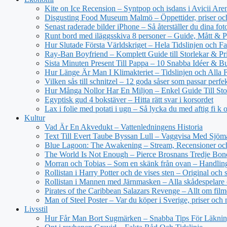
Kite on Ice Recension – Syntpop och isdans i Avicii Are
Disgusting Food Museum Malmö – Öppettider, priser och
Senast raderade bilder iPhone – Så återställer du dina fot
Runt bord med iläggsskiva 8 personer – Guide, Mått & P
Hur Slutade Första Världskriget – Hela Tidslinjen och Fa
Ray-Ban Boyfriend – Komplett Guide till Storlekar & Pr
Sista Minuten Present Till Pappa – 10 Snabba Idéer & Bu
Hur Länge Är Man I Klimakteriet – Tidslinjen och Alla 
Vilken sås till schnitzel – 12 goda såser som passar perfe
Hur Många Nollor Har En Miljon – Enkel Guide Till Sto
Egyptisk gud 4 bokstäver – Hitta rätt svar i korsordet
Lax i folie med potati i ugn – Så lycka du med aftig fi k 
Kultur
Vad Är En Akvedukt – Vattenledningens Historia
Text Till Evert Taube Byssan Lull – Vaggvisa Med Sjöm
Blue Lagoon: The Awakening – Stream, Recensioner oc
The World Is Not Enough – Pierce Brosnans Tredje Bo
Morran och Tobias – Som en skänk från ovan – Handling
Rollistan i Harry Potter och de vises sten – Original och 
Rollistan i Mannen med Järnmasken – Alla skådespelare 
Pirates of the Caribbean Salazars Revenge – Allt om fil
Man of Steel Poster – Var du köper i Sverige, priser och
Livsstil
Hur Får Man Bort Sugmärken – Snabba Tips För Läkni