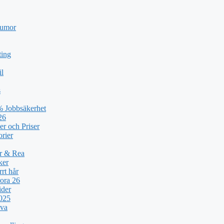
humor
ting
il
s
% Jobbsäkerhet
26
er och Priser
orier
ar & Rea
ker
rt hår
ora 26
ider
2025
lva