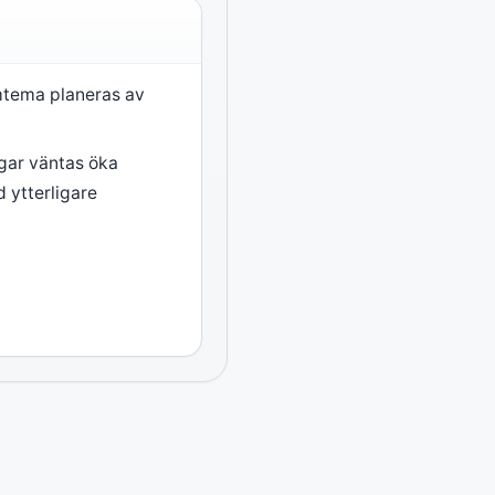
mtema planeras av
gar väntas öka
d ytterligare