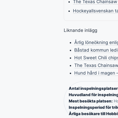
The Texas Chainsaw 
Hockeyallsvenskan ta
Liknande inlägg
Årlig löneökning enli
Båstad kommun ledig
Hot Sweet Chili chip
The Texas Chainsaw
Hund hård i magen –
Antal inspelningsplatser i
Huvudland för inspelnin
Mest besökta platsen:
Ho
Inspelningsperiod för tril
Årliga besökare till Hobb