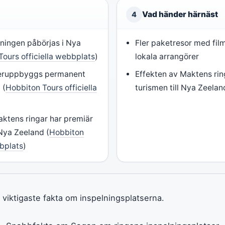
Vad händer härnäst
4
ningen påbörjas i Nya
Fler paketresor med fil
Tours officiella webbplats
)
lokala arrangörer
teruppbyggs permanent
Effekten av Maktens rin
 (
Hobbiton Tours officiella
turismen till Nya Zeelan
aktens ringar har premiär
Nya Zeeland (
Hobbiton
bbplats
)
 viktigaste fakta om inspelningsplatserna.