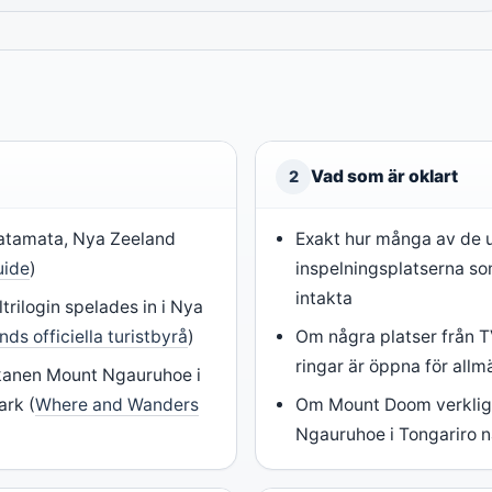
Vad som är oklart
2
Matamata, Nya Zeeland
Exakt hur många av de 
uide
)
inspelningsplatserna so
intakta
ltrilogin spelades in i Nya
ds officiella turistbyrå
)
Om några platser från 
ringar är öppna för all
kanen Mount Ngauruhoe i
ark (
Where and Wanders
Om Mount Doom verklig
Ngauruhoe i Tongariro n