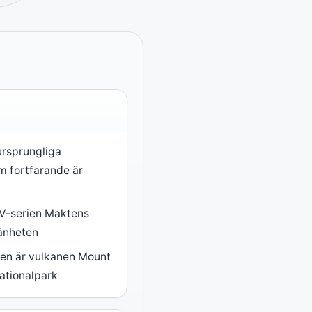
ursprungliga
m fortfarande är
TV-serien Maktens
mänheten
en är vulkanen Mount
ationalpark