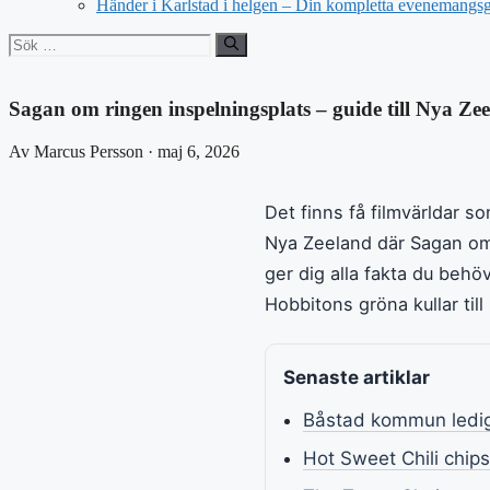
Händer i Karlstad i helgen – Din kompletta evenemangs
Sök
efter:
Sagan om ringen inspelningsplats – guide till Nya Ze
Av Marcus Persson · maj 6, 2026
Det finns få filmvärldar s
Nya Zeeland där Sagan om 
ger dig alla fakta du behöv
Hobbitons gröna kullar til
Senaste artiklar
Båstad kommun lediga
Hot Sweet Chili chip