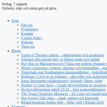
fredag, 7 augusti
Nyheter, nöje och nästa grej att göra.
Hem
Om oss
Nyhetsbrev
Kontakt
Cookie Policy
Historia
Tipsa oss
Blogg
Game of Thrones rollista – skådespelare och karaktärer
Solsidan film stream free: se filmen gratis och lagligt
Hur djup är Marianergraven? Fakta om jordens djupaste 
Mögel i lungorna: symtom, diagnos och behandling – gu
Tottenham mot Southampton laguppställning – bekräftade
Rollistan i Livet är en schlager – alla roller och skådespel
Jonas Bergström (skådespelare): biografi, filmer, roller
Destiny 2 Cross Save – Guide till överföring av progress
Hockeyallsvenskan tabell 23/24 – hela poängställningen
The Texas Chainsaw Massacre – Ed Gein och bannlysni
Hot Sweet Chili chips – smak, näring och köpguide
Båstad kommun lediga jobb – Hitta jobb i Båstad 2026
Ekonomi