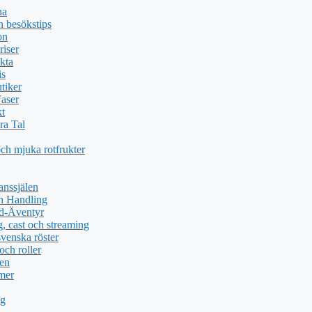
na
 besökstips
on
riser
kta
is
tiker
Faser
kt
ra Tal
och mjuka rotfrukter
anssjälen
h Handling
nd-Äventyr
, cast och streaming
svenska röster
och roller
men
 mer
ng