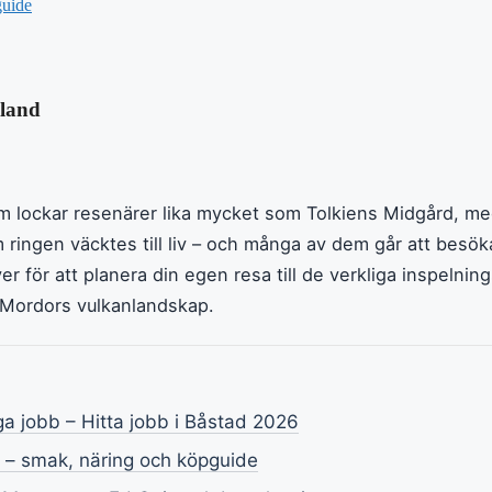
guide
eland
om lockar resenärer lika mycket som Tolkiens Midgård, me
ringen väcktes till liv – och många av dem går att besök
er för att planera din egen resa till de verkliga inspelnin
l Mordors vulkanlandskap.
 jobb – Hitta jobb i Båstad 2026
s – smak, näring och köpguide