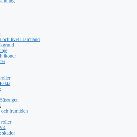
handling
n
och livet i Jämtland
akgrund
inje
h ikoner
ter
roller
 Fakta
g
 Säsongen
k
 och framtiden
g
roller
TV4
& skador