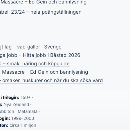
Massacre – Ed Gein och bannlysning
bell 23/24 – hela poängställningen
gt lag – vad gäller i Sverige
a jobb – Hitta jobb i Båstad 2026
s – smak, näring och köpguide
 Massacre – Ed Gein och bannlysning
 orsaker, huskurer och när du ska söka vård
 trilogin:
150+ ·
g:
Nya Zeeland ·
bbiton i Matamata ·
ogin:
1999–2003 ·
iton:
cirka 1 miljon