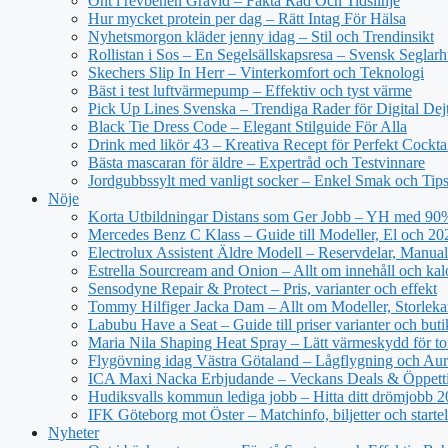
Ont i revbenen Gravid – Fakta Råd Och Tidslinje
Hur mycket protein per dag – Rätt Intag För Hälsa
Nyhetsmorgon kläder jenny idag – Stil och Trendinsikt
Rollistan i Sos – En Segelsällskapsresa – Svensk Seglar
Skechers Slip In Herr – Vinterkomfort och Teknologi
Bäst i test luftvärmepump – Effektiv och tyst värme
Pick Up Lines Svenska – Trendiga Rader för Digital Dej
Black Tie Dress Code – Elegant Stilguide För Alla
Drink med likör 43 – Kreativa Recept för Perfekt Cockta
Bästa mascaran för äldre – Expertråd och Testvinnare
Jordgubbssylt med vanligt socker – Enkel Smak och Tip
Nöje
Korta Utbildningar Distans som Ger Jobb – YH med 90
Mercedes Benz C Klass – Guide till Modeller, El och 20
Electrolux Assistent Äldre Modell – Reservdelar, Manual
Estrella Sourcream and Onion – Allt om innehåll och kal
Sensodyne Repair & Protect – Pris, varianter och effekt
Tommy Hilfiger Jacka Dam – Allt om Modeller, Storlek
Labubu Have a Seat – Guide till priser varianter och buti
Maria Nila Shaping Heat Spray – Lätt värmeskydd för tor
Flygövning idag Västra Götaland – Lågflygning och Aur
ICA Maxi Nacka Erbjudande – Veckans Deals & Öppett
Hudiksvalls kommun lediga jobb – Hitta ditt drömjobb 
IFK Göteborg mot Öster – Matchinfo, biljetter och starte
Nyheter