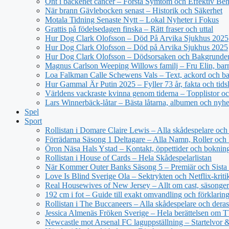
Ont i bäckenet cancer – Förstå Symtom och Effektiv Be
När brann Gävlebocken senast – Historik och Säkerhet
Motala Tidning Senaste Nytt – Lokal Nyheter i Fokus
Grattis på födelsedagen finska – Rätt fraser och uttal
Hur Dog Clark Olofsson – Död På Arvika Sjukhus 2025
Hur Dog Clark Olofsson – Död på Arvika Sjukhus 2025
Hur Dog Clark Olofsson – Dödsorsaken och Bakgrunde
Magnus Carlson Weeping Willows familj – Fru Elin, barn 
Loa Falkman Calle Schewens Vals – Text, ackord och b
Hur Gammal Är Putin 2025 – Fyller 73 år, fakta och tidsl
Världens vackraste kvinna genom tiderna – Topplistor oc
Lars Winnerbäck-låtar – Bästa låtarna, albumen och nyhe
Spel
Sport
Rollistan i Domare Claire Lewis – Alla skådespelare och 
Förrädarna Säsong 1 Deltagare – Alla Namn, Roller och
Öron Näsa Hals Ystad – Kontakt, öppettider och boknin
Rollistan i House of Cards – Hela Skådespelarlistan
När Kommer Outer Banks Säsong 5 – Premiär och Sista
Love Is Blind Sverige Ola – Sektrykten och Netflix-kriti
Real Housewives of New Jersey – Allt om cast, säsonger
192 cm i fot – Guide till exakt omvandling och förklarin
Rollistan i The Buccaneers – Alla skådespelare och deras 
Jessica Almenäs Fröken Sverige – Hela berättelsen om 
Newcastle mot Arsenal FC laguppställning – Startelvor 