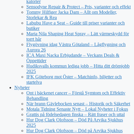
kalorier
Sensodyne Repair & Protect – Pris, varianter och effekt
Tommy Hilfiger Jacka Dam – Allt om Modeller,
Storlekar & Rea
Labubu Have a Seat – Guide till priser varianter och
butiker
Maria Nila Shaping Heat Spray – Lätt värmeskydd för
torrt hår
Flygövning idag Västra Götaland – Lågflygning och
Aurora 26
ICA Maxi Nacka Erbjudande – Veckans Deals &
Öppettider
Hudiksvalls kommun lediga jobb – Hitta ditt drömjobb
2025
IFK Göteborg mot Öster – Matchinfo, biljetter och
startelva
Nyheter
Ont i bäckenet cancer – Förstå Symtom och Effektiv
Behandling
När brann Gävlebocken senast – Historik och Säkerhet
Motala Tidning Senaste Nytt – Lokal Nyheter i Fokus
Grattis på födelsedagen finska – Rätt fraser och uttal
Hur Dog Clark Olofsson – Död På Arvika Sjukhus
2025
Hur Dog Clark Olofsson – Död på Arvika Sjukhus