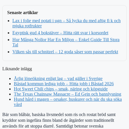
Senaste artiklar
Lax i folie med potati i ugn – Så lycka du med aftig fi k och
mjuka rotfrukter
Egyptisk gud 4 bokstäver – Hitta rätt svar i korsordet
Hur Många Nollor Har En Miljon – Enkel Guide Till Stora
Tal
Vilken sås till schnitzel – 12 goda såser som passar perfekt
Liknande inlägg
Årlig löneökning enligt lag – vad gäller i Sverige
Båstad kommun lediga jobb – Hitta jobb i Båstad 2026
Hot Sweet Chili chips – smak, näring och köpguide
The Texas Chainsaw Massacre – Ed Gein och bannlysning
Hund hård i magen – orsaker, huskurer och när du ska söka
vård
Bär som blåbär, basiska livsmedel som ris och rostat bröd samt
kryddor som ingefära finns bland de åtgärder som traditionellt
används för att stoppa diarré. Samtidigt betonar svenska