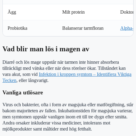
Ägg
Milt protein
Doktor.
Probiotika
Balanserar tarmfloran
Alpha-p
Vad blir man lös i magen av
Diarré och lös mage uppstår när tarmen inte hinner absorbera
tillräckligt med vätska eller när dess rörelser ökar. Tillståndet kan
vara akut, som vid
Infektion i kroppen symtom – Identifiera Viktiga
Tecken
, eller långvarigt.
Vanliga utlösare
Virus och bakterier, ofta i form av magsjuka eller matförgiftning, står
bakom majoriteten av fallen. Inkubationstiden för magsjuka varierar,
men symtomen uppstår vanligen inom ett till tre dygn efter smitta.
Andra orsaker inkluderar vissa mediciner, intolerans mot
mjölkprodukter samt måltider med hög fetthalt.