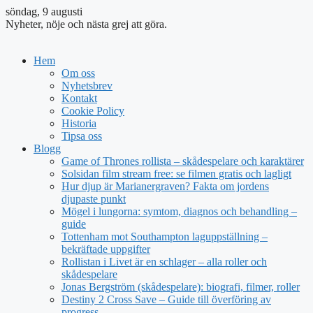
söndag, 9 augusti
Nyheter, nöje och nästa grej att göra.
Hem
Om oss
Nyhetsbrev
Kontakt
Cookie Policy
Historia
Tipsa oss
Blogg
Game of Thrones rollista – skådespelare och karaktärer
Solsidan film stream free: se filmen gratis och lagligt
Hur djup är Marianergraven? Fakta om jordens
djupaste punkt
Mögel i lungorna: symtom, diagnos och behandling –
guide
Tottenham mot Southampton laguppställning –
bekräftade uppgifter
Rollistan i Livet är en schlager – alla roller och
skådespelare
Jonas Bergström (skådespelare): biografi, filmer, roller
Destiny 2 Cross Save – Guide till överföring av
progress