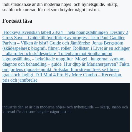
industrisidan.se är din moderna nöjes- och nyhetsguide. Skarp,
snabb och kurerad för det som betyder något just nu.
Fortsätt läsa
Hockeyallsvenskan tabell 23/24 – hela poängställningen
Destiny 2
Cross Save – Guide till överföring av progress
Jean Paul Gaultier
Parfym – Vilken är bäst? Guide och Jämförelse
Jonas Bergström
(skådespelare): biografi, filmer, roller
Rollistan i Livet är en schlager
– alla roller och skådespelare
Tottenham mot Southampton
laguppställning – bekräftade uppgifter
Mögel i lungorna: symtom,
diagnos och behandling – guide
Hur djup är Marianergraven? Fakta
om jordens djupaste punkt
Solsidan film stream free: se filmen
gratis och lagligt
DJI Mini 4 Pro Fly More Combo – Recension,
pris och jämförelse
industrisidan.se är din moderna nöjes- och nyhetsguide — skarp, snabb och
kurerad för det som betyder något just nu.