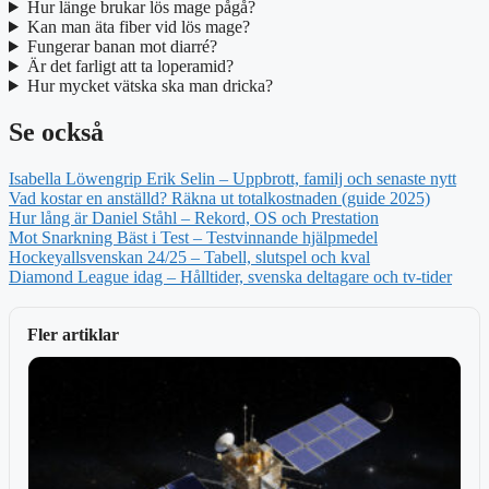
Hur länge brukar lös mage pågå?
Kan man äta fiber vid lös mage?
Fungerar banan mot diarré?
Är det farligt att ta loperamid?
Hur mycket vätska ska man dricka?
Se också
Isabella Löwengrip Erik Selin – Uppbrott, familj och senaste nytt
Vad kostar en anställd? Räkna ut totalkostnaden (guide 2025)
Hur lång är Daniel Ståhl – Rekord, OS och Prestation
Mot Snarkning Bäst i Test – Testvinnande hjälpmedel
Hockeyallsvenskan 24/25 – Tabell, slutspel och kval
Diamond League idag – Hålltider, svenska deltagare och tv-tider
Fler artiklar