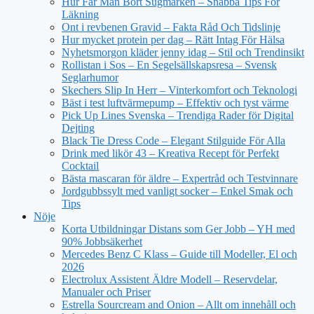
Hur Får Man Bort Sugmärken – Snabba Tips För
Läkning
Ont i revbenen Gravid – Fakta Råd Och Tidslinje
Hur mycket protein per dag – Rätt Intag För Hälsa
Nyhetsmorgon kläder jenny idag – Stil och Trendinsikt
Rollistan i Sos – En Segelsällskapsresa – Svensk
Seglarhumor
Skechers Slip In Herr – Vinterkomfort och Teknologi
Bäst i test luftvärmepump – Effektiv och tyst värme
Pick Up Lines Svenska – Trendiga Rader för Digital
Dejting
Black Tie Dress Code – Elegant Stilguide För Alla
Drink med likör 43 – Kreativa Recept för Perfekt
Cocktail
Bästa mascaran för äldre – Expertråd och Testvinnare
Jordgubbssylt med vanligt socker – Enkel Smak och
Tips
Nöje
Korta Utbildningar Distans som Ger Jobb – YH med
90% Jobbsäkerhet
Mercedes Benz C Klass – Guide till Modeller, El och
2026
Electrolux Assistent Äldre Modell – Reservdelar,
Manualer och Priser
Estrella Sourcream and Onion – Allt om innehåll och