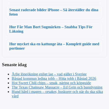
Senast raderade bilder iPhone – Så återställer du dina
foton
Hur Får Man Bort Sugmärken – Snabba Tips För
Läkning
Hur mycket ska en kattunge äta – Komplett guide med
portioner
Senaste idag
Årlig löneökning enligt lag – vad gäller i Sverige
Båstad kommun lediga jobb – Hitta jobb i Båstad 2026
Hot Sweet Chili chips – smak, näring och köpguide
The Texas Chainsaw Massacre – Ed Gein och bannlysning
Hund hård i magen – orsaker, huskurer och när du ska söka
vård