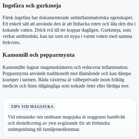
Ingefära och gurkmeja
Färsk ingefära har dokumenterade antiinflammatoriska egenskaper.
Ett enkelt sätt att använda den är att finhacka roten och låta den dra i
kokande vatten. Drick två till tre koppar dagligen. Gurkmeja, som
verkar antibiotiskt, kan tas som en nypa i varmt vatten med samma
frekvens.
Kamomill och pepparmynta
Kamomillte lugnar magmusklaturen och reducerar inflammation.
Pepparmynta används traditionellt mot illamående och kan dämpa
kramper i tarmen. Båda växterna är välbeprövade inom folklig
medicin och finns tillgängliga som torkade örter eller färdiga teer.
TIPS VID MAGSJUKA
Vid misstanke om smittsam magsjuka är noggrann handtvätt
och desinficering av ytor avgörande för att förhindra
smittspridning till familjemedlemmar.