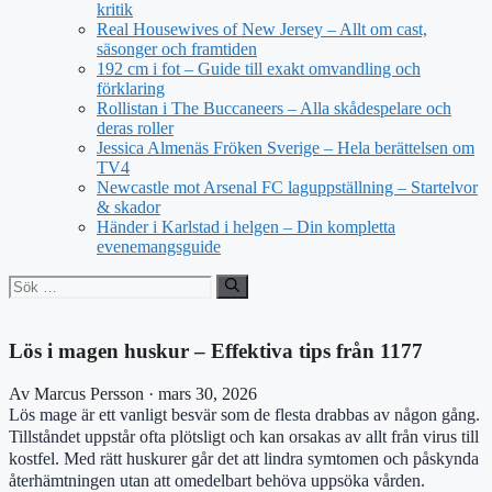
kritik
Real Housewives of New Jersey – Allt om cast,
säsonger och framtiden
192 cm i fot – Guide till exakt omvandling och
förklaring
Rollistan i The Buccaneers – Alla skådespelare och
deras roller
Jessica Almenäs Fröken Sverige – Hela berättelsen om
TV4
Newcastle mot Arsenal FC laguppställning – Startelvor
& skador
Händer i Karlstad i helgen – Din kompletta
evenemangsguide
Sök
efter:
Lös i magen huskur – Effektiva tips från 1177
Av Marcus Persson · mars 30, 2026
Lös mage är ett vanligt besvär som de flesta drabbas av någon gång.
Tillståndet uppstår ofta plötsligt och kan orsakas av allt från virus till
kostfel. Med rätt huskurer går det att lindra symtomen och påskynda
återhämtningen utan att omedelbart behöva uppsöka vården.