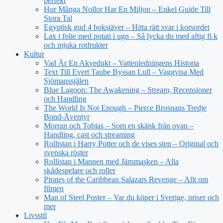
perfekt
Hur Många Nollor Har En Miljon – Enkel Guide Till
Stora Tal
Egyptisk gud 4 bokstäver – Hitta rätt svar i korsordet
Lax i folie med potati i ugn – Så lycka du med aftig fi k
och mjuka rotfrukter
Kultur
Vad Är En Akvedukt – Vattenledningens Historia
Text Till Evert Taube Byssan Lull – Vaggvisa Med
Sjömanssjälen
Blue Lagoon: The Awakening – Stream, Recensioner
och Handling
The World Is Not Enough – Pierce Brosnans Tredje
Bond-Äventyr
Morran och Tobias – Som en skänk från ovan –
Handling, cast och streaming
Rollistan i Harry Potter och de vises sten – Original och
svenska röster
Rollistan i Mannen med Järnmasken – Alla
skådespelare och roller
Pirates of the Caribbean Salazars Revenge – Allt om
filmen
Man of Steel Poster – Var du köper i Sverige, priser och
mer
Livsstil