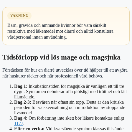
VARNING
Barn, gravida och ammande kvinnor bör vara särskilt
restriktiva med läkemedel mot diarré och alltid konsultera
vårdpersonal innan användning.
Tidsförlopp vid lös mage och magsjuka
Förståelsen för hur en diarré utvecklas över tid hjälper till att avgöra
när huskurer räcker och när professionell vård behövs.
Dag 1:
Inkubationstiden för magsjuka är vanligen ett till tre
dygn. Symtomen debuterar ofta plötsligt med trötthet och lätt
illamående.
Dag 2-3:
Besvären når oftast sin topp. Detta är den kritiska
perioden för vätskeersättning och introduktion av stoppande
livsmedel.
Dag 4:
Om förbättring inte skett bör läkare kontaktas enligt
1177
.
Efter en vecka:
Vid kvarstående symtom klassas tillståndet