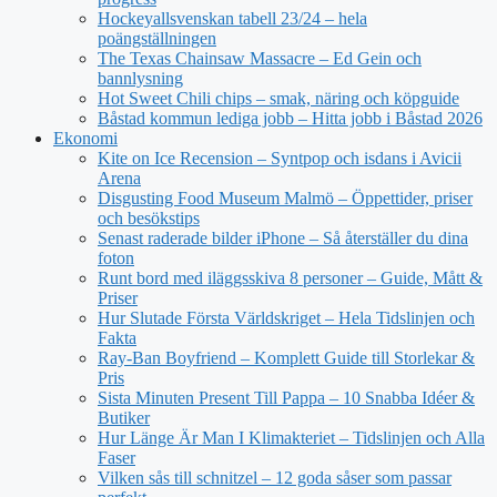
Hockeyallsvenskan tabell 23/24 – hela
poängställningen
The Texas Chainsaw Massacre – Ed Gein och
bannlysning
Hot Sweet Chili chips – smak, näring och köpguide
Båstad kommun lediga jobb – Hitta jobb i Båstad 2026
Ekonomi
Kite on Ice Recension – Syntpop och isdans i Avicii
Arena
Disgusting Food Museum Malmö – Öppettider, priser
och besökstips
Senast raderade bilder iPhone – Så återställer du dina
foton
Runt bord med iläggsskiva 8 personer – Guide, Mått &
Priser
Hur Slutade Första Världskriget – Hela Tidslinjen och
Fakta
Ray-Ban Boyfriend – Komplett Guide till Storlekar &
Pris
Sista Minuten Present Till Pappa – 10 Snabba Idéer &
Butiker
Hur Länge Är Man I Klimakteriet – Tidslinjen och Alla
Faser
Vilken sås till schnitzel – 12 goda såser som passar