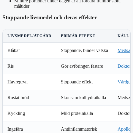
Mindre portioner under dagen är att föredra framför stora
måltider
Stoppande livsmedel och deras effekter
LIVSMEDEL/ÅTGÄRD
PRIMÄR EFFEKT
KÄLLA
Blåbär
Stoppande, binder vätska
Meds.se
Ris
Gör avföringen fastare
Doktor.
Havregryn
Stoppande effekt
Vårdgiv
Rostat bröd
Skonsam kolhydratkälla
Meds.se
Kyckling
Mild proteinkälla
Doktor.
Ingefära
Antiinflammatorisk
Apollo 