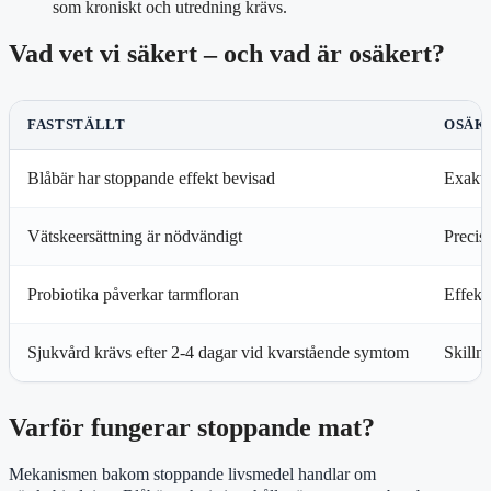
som kroniskt och utredning krävs.
Vad vet vi säkert – och vad är osäkert?
FASTSTÄLLT
OSÄK
Blåbär har stoppande effekt bevisad
Exakt t
Vätskeersättning är nödvändigt
Precis
Probiotika påverkar tarmfloran
Effekte
Sjukvård krävs efter 2-4 dagar vid kvarstående symtom
Skilln
Varför fungerar stoppande mat?
Mekanismen bakom stoppande livsmedel handlar om