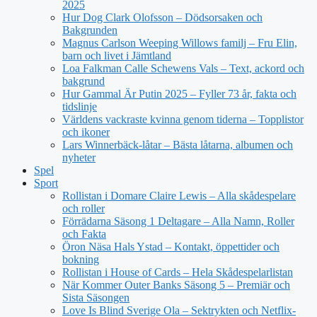
2025
Hur Dog Clark Olofsson – Dödsorsaken och
Bakgrunden
Magnus Carlson Weeping Willows familj – Fru Elin,
barn och livet i Jämtland
Loa Falkman Calle Schewens Vals – Text, ackord och
bakgrund
Hur Gammal Är Putin 2025 – Fyller 73 år, fakta och
tidslinje
Världens vackraste kvinna genom tiderna – Topplistor
och ikoner
Lars Winnerbäck-låtar – Bästa låtarna, albumen och
nyheter
Spel
Sport
Rollistan i Domare Claire Lewis – Alla skådespelare
och roller
Förrädarna Säsong 1 Deltagare – Alla Namn, Roller
och Fakta
Öron Näsa Hals Ystad – Kontakt, öppettider och
bokning
Rollistan i House of Cards – Hela Skådespelarlistan
När Kommer Outer Banks Säsong 5 – Premiär och
Sista Säsongen
Love Is Blind Sverige Ola – Sektrykten och Netflix-