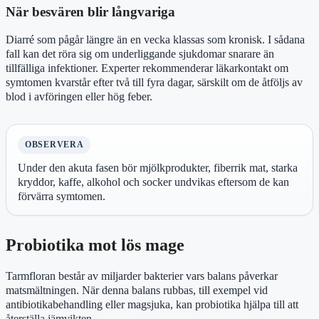
När besvären blir långvariga
Diarré som pågår längre än en vecka klassas som kronisk. I sådana
fall kan det röra sig om underliggande sjukdomar snarare än
tillfälliga infektioner. Experter rekommenderar läkarkontakt om
symtomen kvarstår efter två till fyra dagar, särskilt om de åtföljs av
blod i avföringen eller hög feber.
OBSERVERA
Under den akuta fasen bör mjölkprodukter, fiberrik mat, starka
kryddor, kaffe, alkohol och socker undvikas eftersom de kan
förvärra symtomen.
Probiotika mot lös mage
Tarmfloran består av miljarder bakterier vars balans påverkar
matsmältningen. När denna balans rubbas, till exempel vid
antibiotikabehandling eller magsjuka, kan probiotika hjälpa till att
återställa jämvikten.