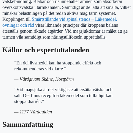
vätskebindning. Blåbär och ris innehåller ämnen som absorberar
överskottsvätska i tarmkanalen. Samtidigt är de lätta att smälta, vilket
minskar belastningen på det redan aktiva mag-tarm-systemet.
Kopplingen till
Smärtstillande vid spinal stenos – Läkemedel,
övningar och råd
visar liknande principer där kroppens balans
återställs genom riktade åtgärder. Vid magsjukdomar är målet att ge
tarmen vila samtidigt som näringstillförseln upprätthålls.
Källor och expertuttalanden
”En del livsmedel kan ha stoppande effekt och
rekommenderas vid diarré.”
— Vårdgivare Skåne, Kostpärm
”Vid magsjuka är det viktigaste att ersätta vätska och
salt. Det finns receptfria läkemedel som tillfälligt kan
stoppa diarrén.”
— 1177 Vårdguiden
Sammanfattning