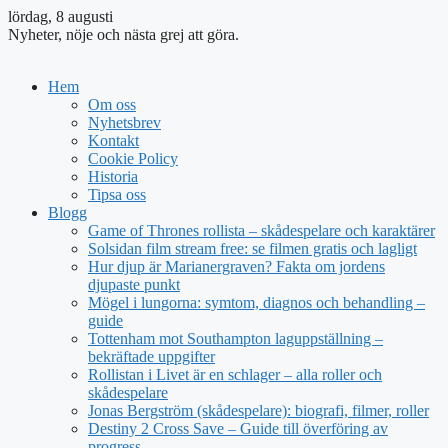
lördag, 8 augusti
Nyheter, nöje och nästa grej att göra.
Hem
Om oss
Nyhetsbrev
Kontakt
Cookie Policy
Historia
Tipsa oss
Blogg
Game of Thrones rollista – skådespelare och karaktärer
Solsidan film stream free: se filmen gratis och lagligt
Hur djup är Marianergraven? Fakta om jordens
djupaste punkt
Mögel i lungorna: symtom, diagnos och behandling –
guide
Tottenham mot Southampton laguppställning –
bekräftade uppgifter
Rollistan i Livet är en schlager – alla roller och
skådespelare
Jonas Bergström (skådespelare): biografi, filmer, roller
Destiny 2 Cross Save – Guide till överföring av
progress