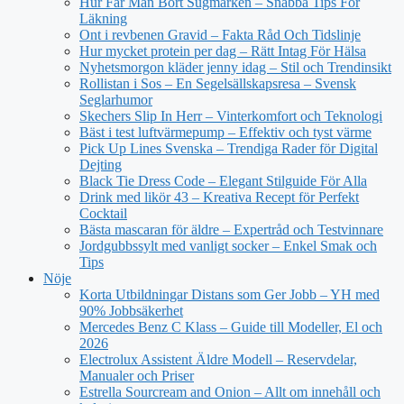
Hur Får Man Bort Sugmärken – Snabba Tips För
Läkning
Ont i revbenen Gravid – Fakta Råd Och Tidslinje
Hur mycket protein per dag – Rätt Intag För Hälsa
Nyhetsmorgon kläder jenny idag – Stil och Trendinsikt
Rollistan i Sos – En Segelsällskapsresa – Svensk
Seglarhumor
Skechers Slip In Herr – Vinterkomfort och Teknologi
Bäst i test luftvärmepump – Effektiv och tyst värme
Pick Up Lines Svenska – Trendiga Rader för Digital
Dejting
Black Tie Dress Code – Elegant Stilguide För Alla
Drink med likör 43 – Kreativa Recept för Perfekt
Cocktail
Bästa mascaran för äldre – Expertråd och Testvinnare
Jordgubbssylt med vanligt socker – Enkel Smak och
Tips
Nöje
Korta Utbildningar Distans som Ger Jobb – YH med
90% Jobbsäkerhet
Mercedes Benz C Klass – Guide till Modeller, El och
2026
Electrolux Assistent Äldre Modell – Reservdelar,
Manualer och Priser
Estrella Sourcream and Onion – Allt om innehåll och