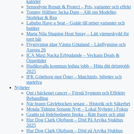
kalorier
Sensodyne Repair & Protect – Pris, varianter och effekt
Tommy Hilfiger Jacka Dam – Allt om Modeller,
Storlekar & Rea
Labubu Have a Seat – Guide till priser varianter och
butiker
Maria Nila Shaping Heat Spray – Lätt värmeskydd för
torrt hår
Flygövning idag Västra Götaland – Lågflygning och
Aurora 26
ICA Maxi Nacka Erbjudande – Veckans Deals &
Öppettider
Hudiksvalls kommun lediga jobb – Hitta ditt drömjobb
2025
IFK Göteborg mot Öster – Matchinfo, biljetter och
startelva
Nyheter
Ont i bäckenet cancer – Förstå Symtom och Effektiv
Behandling
När brann Gävlebocken senast – Historik och Säkerhet
Motala Tidning Senaste Nytt – Lokal Nyheter i Fokus
Grattis på födelsedagen finska – Rätt fraser och uttal
Hur Dog Clark Olofsson – Död På Arvika Sjukhus
2025
Hur Dog Clark Olofsson – Död på Arvika Sjukhus