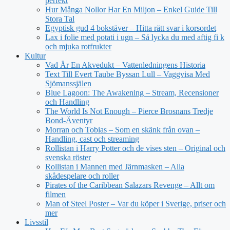
perfekt
Hur Många Nollor Har En Miljon – Enkel Guide Till
Stora Tal
Egyptisk gud 4 bokstäver – Hitta rätt svar i korsordet
Lax i folie med potati i ugn – Så lycka du med aftig fi k
och mjuka rotfrukter
Kultur
Vad Är En Akvedukt – Vattenledningens Historia
Text Till Evert Taube Byssan Lull – Vaggvisa Med
Sjömanssjälen
Blue Lagoon: The Awakening – Stream, Recensioner
och Handling
The World Is Not Enough – Pierce Brosnans Tredje
Bond-Äventyr
Morran och Tobias – Som en skänk från ovan –
Handling, cast och streaming
Rollistan i Harry Potter och de vises sten – Original och
svenska röster
Rollistan i Mannen med Järnmasken – Alla
skådespelare och roller
Pirates of the Caribbean Salazars Revenge – Allt om
filmen
Man of Steel Poster – Var du köper i Sverige, priser och
mer
Livsstil