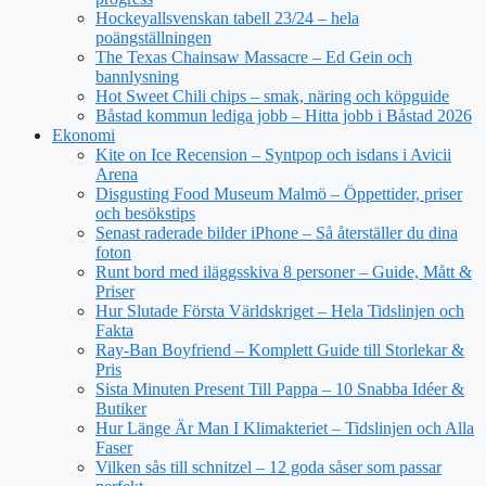
Hockeyallsvenskan tabell 23/24 – hela
poängställningen
The Texas Chainsaw Massacre – Ed Gein och
bannlysning
Hot Sweet Chili chips – smak, näring och köpguide
Båstad kommun lediga jobb – Hitta jobb i Båstad 2026
Ekonomi
Kite on Ice Recension – Syntpop och isdans i Avicii
Arena
Disgusting Food Museum Malmö – Öppettider, priser
och besökstips
Senast raderade bilder iPhone – Så återställer du dina
foton
Runt bord med iläggsskiva 8 personer – Guide, Mått &
Priser
Hur Slutade Första Världskriget – Hela Tidslinjen och
Fakta
Ray-Ban Boyfriend – Komplett Guide till Storlekar &
Pris
Sista Minuten Present Till Pappa – 10 Snabba Idéer &
Butiker
Hur Länge Är Man I Klimakteriet – Tidslinjen och Alla
Faser
Vilken sås till schnitzel – 12 goda såser som passar