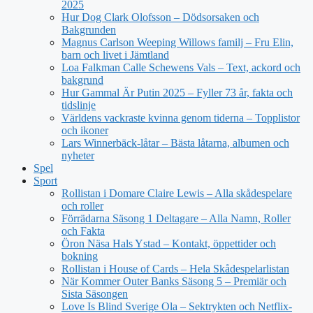
2025
Hur Dog Clark Olofsson – Dödsorsaken och
Bakgrunden
Magnus Carlson Weeping Willows familj – Fru Elin,
barn och livet i Jämtland
Loa Falkman Calle Schewens Vals – Text, ackord och
bakgrund
Hur Gammal Är Putin 2025 – Fyller 73 år, fakta och
tidslinje
Världens vackraste kvinna genom tiderna – Topplistor
och ikoner
Lars Winnerbäck-låtar – Bästa låtarna, albumen och
nyheter
Spel
Sport
Rollistan i Domare Claire Lewis – Alla skådespelare
och roller
Förrädarna Säsong 1 Deltagare – Alla Namn, Roller
och Fakta
Öron Näsa Hals Ystad – Kontakt, öppettider och
bokning
Rollistan i House of Cards – Hela Skådespelarlistan
När Kommer Outer Banks Säsong 5 – Premiär och
Sista Säsongen
Love Is Blind Sverige Ola – Sektrykten och Netflix-