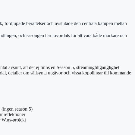
, fördjupade berättelser och avslutade den centrala kampen mellan
dlingen, och säsongen har lovordats för att vara både mörkare och
al avsnitt, att det ej finns en Season 5, streamingtillgänglighet
ial, detaljer om sällsynta utgåvor och vissa kopplingar till kommande
e (ingen season 5)
anreflektioner
r Wars-projekt