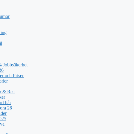
humor
ting
il
s
% Jobbsäkerhet
26
er och Priser
orier
ar & Rea
ker
rt hår
ora 26
ider
2025
lva