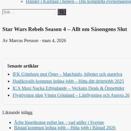
Händer i Karlstad i helgen – Din kompletta evenemangs
Sök
efter:
Star Wars Rebels Season 4 – Allt om Säsongens Slut
Av Marcus Persson · mars 4, 2026
Senaste artiklar
IFK Göteborg mot Öster – Matchinfo, biljetter och startelva
Hudiksvalls kommun lediga jobb – Hitta ditt drömjobb 2025
ICA Maxi Nacka Erbjudande – Veckans Deals & Öppettider
Flygövning idag Västra Götaland – Lågflygning och Aurora 26
Liknande inlägg
Årlig löneökning enligt lag – vad gäller i Sverige
Båstad kommun lediga jobb – Hitta jobb i Båstad 2026