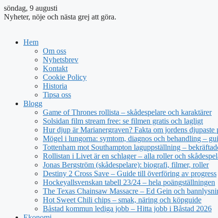
söndag, 9 augusti
Nyheter, nöje och nästa grej att göra.
Hem
Om oss
Nyhetsbrev
Kontakt
Cookie Policy
Historia
Tipsa oss
Blogg
Game of Thrones rollista – skådespelare och karaktärer
Solsidan film stream free: se filmen gratis och lagligt
Hur djup är Marianergraven? Fakta om jordens djupaste 
Mögel i lungorna: symtom, diagnos och behandling – gu
Tottenham mot Southampton laguppställning – bekräftade
Rollistan i Livet är en schlager – alla roller och skådespel
Jonas Bergström (skådespelare): biografi, filmer, roller
Destiny 2 Cross Save – Guide till överföring av progress
Hockeyallsvenskan tabell 23/24 – hela poängställningen
The Texas Chainsaw Massacre – Ed Gein och bannlysni
Hot Sweet Chili chips – smak, näring och köpguide
Båstad kommun lediga jobb – Hitta jobb i Båstad 2026
Ekonomi