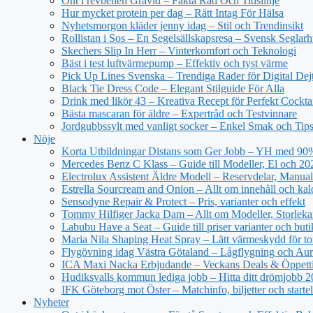
Ont i revbenen Gravid – Fakta Råd Och Tidslinje
Hur mycket protein per dag – Rätt Intag För Hälsa
Nyhetsmorgon kläder jenny idag – Stil och Trendinsikt
Rollistan i Sos – En Segelsällskapsresa – Svensk Seglar
Skechers Slip In Herr – Vinterkomfort och Teknologi
Bäst i test luftvärmepump – Effektiv och tyst värme
Pick Up Lines Svenska – Trendiga Rader för Digital Dej
Black Tie Dress Code – Elegant Stilguide För Alla
Drink med likör 43 – Kreativa Recept för Perfekt Cockta
Bästa mascaran för äldre – Expertråd och Testvinnare
Jordgubbssylt med vanligt socker – Enkel Smak och Tip
Nöje
Korta Utbildningar Distans som Ger Jobb – YH med 90
Mercedes Benz C Klass – Guide till Modeller, El och 20
Electrolux Assistent Äldre Modell – Reservdelar, Manual
Estrella Sourcream and Onion – Allt om innehåll och kal
Sensodyne Repair & Protect – Pris, varianter och effekt
Tommy Hilfiger Jacka Dam – Allt om Modeller, Storlek
Labubu Have a Seat – Guide till priser varianter och buti
Maria Nila Shaping Heat Spray – Lätt värmeskydd för tor
Flygövning idag Västra Götaland – Lågflygning och Aur
ICA Maxi Nacka Erbjudande – Veckans Deals & Öppett
Hudiksvalls kommun lediga jobb – Hitta ditt drömjobb 
IFK Göteborg mot Öster – Matchinfo, biljetter och starte
Nyheter