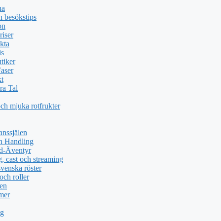
na
 besökstips
on
riser
kta
is
tiker
Faser
kt
ra Tal
och mjuka rotfrukter
anssjälen
h Handling
nd-Äventyr
, cast och streaming
svenska röster
och roller
men
 mer
ng