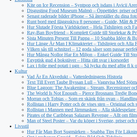
Kite on Ice Recension – Syntpop och isdans i Avicii Are
Disgusting Food Museum Malmö – Öppettider, priser och
Senast raderade bilder iPhone – Så återställer du dina fot
Runt bord med iläggsskiva 8 personer – Guide, Mått & P
Hur Slutade Första Världskriget – Hela Tidslinjen och Fa
Ray-Ban Boyfriend – Komplett Guide till Storlekar & Pr
Sista Minuten Present Till Pappa – 10 Snabba Idéer & Bu
Hur Länge Är Man I Klimakteriet – Tidslinjen och Alla 
Vilken sås till schnitzel – 12 goda såser som passar perfe
Hur Många Nollor Har En Miljon – Enkel Guide Till Sto
Egyptisk gud 4 bokstäver – Hitta rätt svar i korsordet
Lax i folie med potati i ugn – Så lycka du med aftig fi k 
Kultur
Vad Är En Akvedukt – Vattenledningens Historia
Text Till Evert Taube Byssan Lull – Vaggvisa Med Sjöm
Blue Lagoon: The Awakening – Stream, Recensioner oc
The World Is Not Enough – Pierce Brosnans Tredje Bo
Morran och Tobias – Som en skänk från ovan – Handling
Rollistan i Harry Potter och de vises sten – Original och 
Rollistan i Mannen med Järnmasken – Alla skådespelare 
Pirates of the Caribbean Salazars Revenge – Allt om fil
Man of Steel Poster – Var du köper i Sverige, priser och
Livsstil
Hur Får Man Bort Sugmärken – Snabba Tips För Läkni