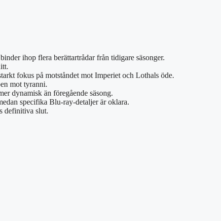
inder ihop flera berättartrådar från tidigare säsonger.
tt.
arkt fokus på motståndet mot Imperiet och Lothals öde.
en mot tyranni.
 mer dynamisk än föregående säsong.
medan specifika Blu-ray-detaljer är oklara.
 definitiva slut.