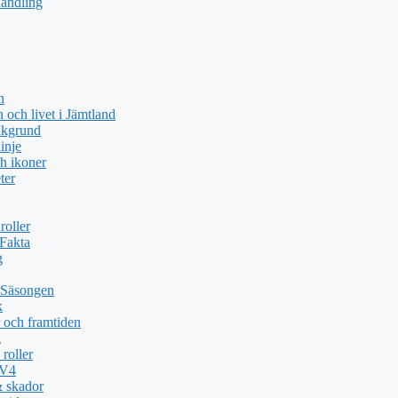
handling
n
och livet i Jämtland
akgrund
inje
h ikoner
ter
roller
 Fakta
g
 Säsongen
k
 och framtiden
g
roller
TV4
& skador