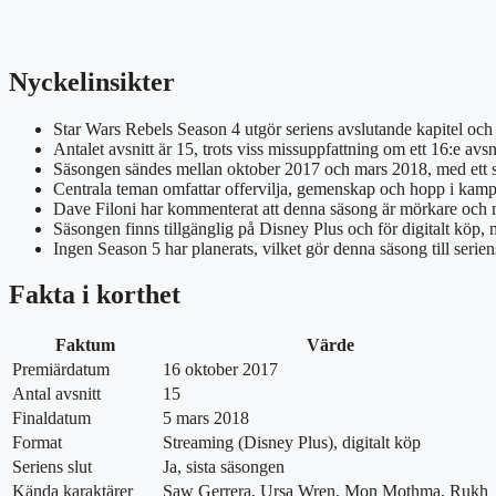
Nyckelinsikter
Star Wars Rebels Season 4 utgör seriens avslutande kapitel och b
Antalet avsnitt är 15, trots viss missuppfattning om ett 16:e avsni
Säsongen sändes mellan oktober 2017 och mars 2018, med ett st
Centrala teman omfattar offervilja, gemenskap och hopp i kamp
Dave Filoni har kommenterat att denna säsong är mörkare och
Säsongen finns tillgänglig på Disney Plus och för digitalt köp, 
Ingen Season 5 har planerats, vilket gör denna säsong till seriens
Fakta i korthet
Faktum
Värde
Premiärdatum
16 oktober 2017
Antal avsnitt
15
Finaldatum
5 mars 2018
Format
Streaming (Disney Plus), digitalt köp
Seriens slut
Ja, sista säsongen
Kända karaktärer
Saw Gerrera, Ursa Wren, Mon Mothma, Rukh