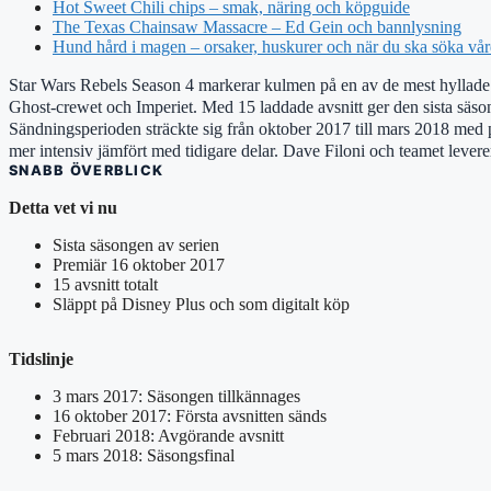
Hot Sweet Chili chips – smak, näring och köpguide
The Texas Chainsaw Massacre – Ed Gein och bannlysning
Hund hård i magen – orsaker, huskurer och när du ska söka vå
Star Wars Rebels Season 4 markerar kulmen på en av de mest hyllade 
Ghost-crewet och Imperiet. Med 15 laddade avsnitt ger den sista säso
Sändningsperioden sträckte sig från oktober 2017 till mars 2018 med
mer intensiv jämfört med tidigare delar. Dave Filoni och teamet lever
SNABB ÖVERBLICK
Detta vet vi nu
Sista säsongen av serien
Premiär 16 oktober 2017
15 avsnitt totalt
Släppt på Disney Plus och som digitalt köp
Tidslinje
3 mars 2017: Säsongen tillkännages
16 oktober 2017: Första avsnitten sänds
Februari 2018: Avgörande avsnitt
5 mars 2018: Säsongsfinal