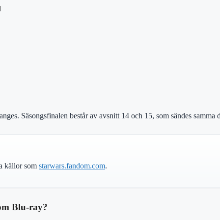
l
d anges. Säsongsfinalen består av avsnitt 14 och 15, som sändes samma d
lla källor som
starwars.fandom.com
.
som Blu-ray?