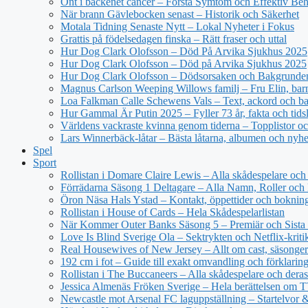
Ont i bäckenet cancer – Förstå Symtom och Effektiv Be
När brann Gävlebocken senast – Historik och Säkerhet
Motala Tidning Senaste Nytt – Lokal Nyheter i Fokus
Grattis på födelsedagen finska – Rätt fraser och uttal
Hur Dog Clark Olofsson – Död På Arvika Sjukhus 2025
Hur Dog Clark Olofsson – Död på Arvika Sjukhus 2025
Hur Dog Clark Olofsson – Dödsorsaken och Bakgrunde
Magnus Carlson Weeping Willows familj – Fru Elin, barn 
Loa Falkman Calle Schewens Vals – Text, ackord och b
Hur Gammal Är Putin 2025 – Fyller 73 år, fakta och tidsl
Världens vackraste kvinna genom tiderna – Topplistor oc
Lars Winnerbäck-låtar – Bästa låtarna, albumen och nyhe
Spel
Sport
Rollistan i Domare Claire Lewis – Alla skådespelare och 
Förrädarna Säsong 1 Deltagare – Alla Namn, Roller och
Öron Näsa Hals Ystad – Kontakt, öppettider och boknin
Rollistan i House of Cards – Hela Skådespelarlistan
När Kommer Outer Banks Säsong 5 – Premiär och Sista
Love Is Blind Sverige Ola – Sektrykten och Netflix-kriti
Real Housewives of New Jersey – Allt om cast, säsonger
192 cm i fot – Guide till exakt omvandling och förklarin
Rollistan i The Buccaneers – Alla skådespelare och deras 
Jessica Almenäs Fröken Sverige – Hela berättelsen om 
Newcastle mot Arsenal FC laguppställning – Startelvor 