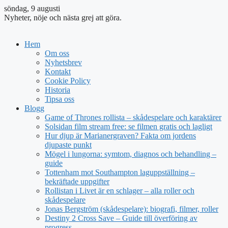
söndag, 9 augusti
Nyheter, nöje och nästa grej att göra.
Hem
Om oss
Nyhetsbrev
Kontakt
Cookie Policy
Historia
Tipsa oss
Blogg
Game of Thrones rollista – skådespelare och karaktärer
Solsidan film stream free: se filmen gratis och lagligt
Hur djup är Marianergraven? Fakta om jordens
djupaste punkt
Mögel i lungorna: symtom, diagnos och behandling –
guide
Tottenham mot Southampton laguppställning –
bekräftade uppgifter
Rollistan i Livet är en schlager – alla roller och
skådespelare
Jonas Bergström (skådespelare): biografi, filmer, roller
Destiny 2 Cross Save – Guide till överföring av
progress