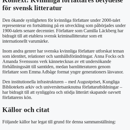
för svensk litteratur
Den ökande synligheten för kvinnliga författare under 2000-talet
representerar en fortsättning på en utveckling som påbörjades under
1900-talets senare decennier. Författare som Camilla Läckberg har
bidragit till att etablera svensk kriminallitteratur som ett
internationellt varumärke.
Inom andra genrer har svenska kvinnliga författare utforskat teman
som identitet, relationer och samhällsförändringar. Anna Focks och
Amanda Svenssons verk kännetecknas av ett undersökande
förhållningssätt till samtiden, medan barnlitteraturen genom
författare som Emma Adbåge format yngre generationers läsvanor.
Den institutionella infrastrukturen – med Augustpriset, Kungliga
Bibliotekets arkiv och universitetsanknutna författarutbildningar –
har bidragit till att synliggöra och stödja litterärt skapande oavsett
författarens kön.
Källor och citat
Följande källor har legat till grund för denna sammanställning: