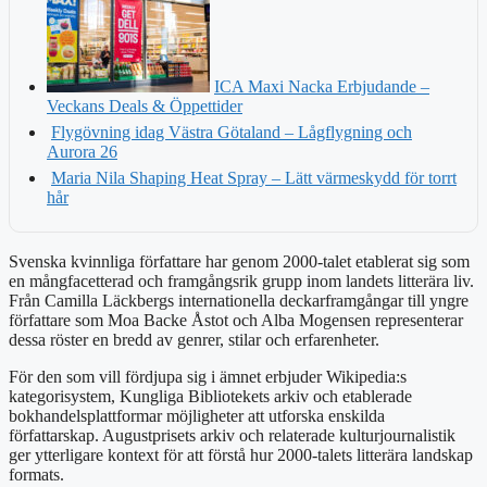
ICA Maxi Nacka Erbjudande –
Veckans Deals & Öppettider
Flygövning idag Västra Götaland – Lågflygning och
Aurora 26
Maria Nila Shaping Heat Spray – Lätt värmeskydd för torrt
hår
Svenska kvinnliga författare har genom 2000-talet etablerat sig som
en mångfacetterad och framgångsrik grupp inom landets litterära liv.
Från Camilla Läckbergs internationella deckarframgångar till yngre
författare som Moa Backe Åstot och Alba Mogensen representerar
dessa röster en bredd av genrer, stilar och erfarenheter.
För den som vill fördjupa sig i ämnet erbjuder Wikipedia:s
kategorisystem, Kungliga Bibliotekets arkiv och etablerade
bokhandelsplattformar möjligheter att utforska enskilda
författarskap. Augustprisets arkiv och relaterade kulturjournalistik
ger ytterligare kontext för att förstå hur 2000-talets litterära landskap
formats.