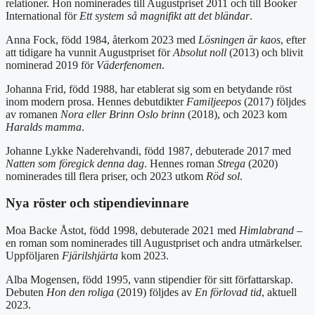
relationer. Hon nominerades till Augustpriset 2011 och till Booker
International för
Ett system så magnifikt att det bländar
.
Anna Fock, född 1984, återkom 2023 med
Lösningen är kaos
, efter
att tidigare ha vunnit Augustpriset för
Absolut noll
(2013) och blivit
nominerad 2019 för
Väderfenomen
.
Johanna Frid, född 1988, har etablerat sig som en betydande röst
inom modern prosa. Hennes debutdikter
Familjeepos
(2017) följdes
av romanen
Nora eller Brinn Oslo brinn
(2018), och 2023 kom
Haralds mamma
.
Johanne Lykke Naderehvandi, född 1987, debuterade 2017 med
Natten som föregick denna dag
. Hennes roman
Strega
(2020)
nominerades till flera priser, och 2023 utkom
Röd sol
.
Nya röster och stipendievinnare
Moa Backe Åstot, född 1998, debuterade 2021 med
Himlabrand
–
en roman som nominerades till Augustpriset och andra utmärkelser.
Uppföljaren
Fjärilshjärta
kom 2023.
Alba Mogensen, född 1995, vann stipendier för sitt författarskap.
Debuten
Hon den roliga
(2019) följdes av
En förlovad tid
, aktuell
2023.