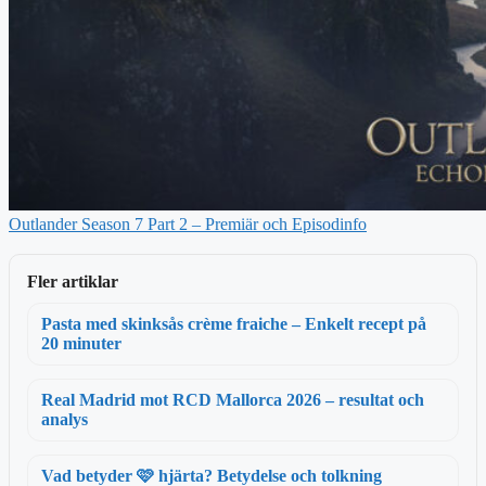
Outlander Season 7 Part 2 – Premiär och Episodinfo
Fler artiklar
Pasta med skinksås crème fraiche – Enkelt recept på
20 minuter
Real Madrid mot RCD Mallorca 2026 – resultat och
analys
Vad betyder 🩷 hjärta? Betydelse och tolkning