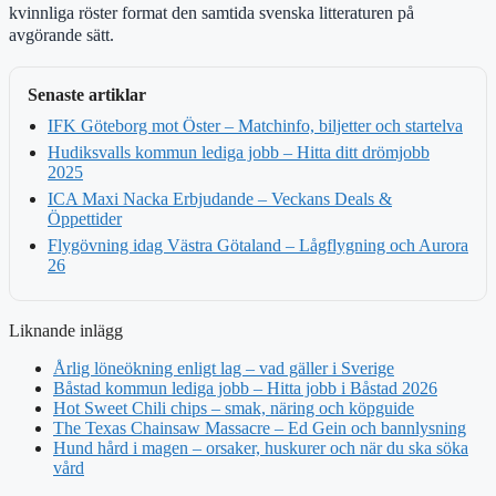
kvinnliga röster format den samtida svenska litteraturen på
avgörande sätt.
Senaste artiklar
IFK Göteborg mot Öster – Matchinfo, biljetter och startelva
Hudiksvalls kommun lediga jobb – Hitta ditt drömjobb
2025
ICA Maxi Nacka Erbjudande – Veckans Deals &
Öppettider
Flygövning idag Västra Götaland – Lågflygning och Aurora
26
Liknande inlägg
Årlig löneökning enligt lag – vad gäller i Sverige
Båstad kommun lediga jobb – Hitta jobb i Båstad 2026
Hot Sweet Chili chips – smak, näring och köpguide
The Texas Chainsaw Massacre – Ed Gein och bannlysning
Hund hård i magen – orsaker, huskurer och när du ska söka
vård