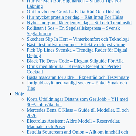
Hur Får Man Bort Sugmärken – Snabba Tips För
Läkning
Ont i revbenen Gravid – Fakta Råd Och Tidslinje
Hur mycket protein per dag – Rätt Intag För Hälsa
Nyhetsmorgon kläder jenny idag – Stil och Trendinsikt
Rollistan i Sos – En Segelsällskapsresa – Svensk
Seglarhumor
Skechers Slip In Herr – Vinterkomfort och Teknologi
Bäst i test luftvärmepump – Effektiv och tyst värme
Pick Up Lines Svenska – Trendiga Rader för Digital
Dejting
Black Tie Dress Code – Elegant Stilguide För Alla
Drink med likör 43 – Kreativa Recept för Perfekt
Cocktail
Bästa mascaran för äldre – Expertråd och Testvinnare
Jordgubbssylt med vanligt socker – Enkel Smak och
Tips
Nöje
Korta Utbildningar Distans som Ger Jobb – YH med
90% Jobbsäkerhet
Mercedes Benz C Klass – Guide till Modeller, El och
2026
Electrolux Assistent Äldre Modell – Reservdelar,
Manualer och Priser
Estrella Sourcream and Onion – Allt om innehåll och