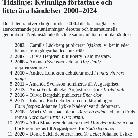
Tidslinje: Kvinnliga författare och
litterära händelser 2000–2024
Den litterära utvecklingen under 2000-talet har präglats av
återkommande prisutnämningar, debuter och internationella
genombrott. Nedanstående tidslinje sammanfattar centrala händelser.
2003
– Camilla Läckberg publicerar
Isjakten
, vilket inleder
hennes framgångsrika deckarcarriär.
2007
– Olivia Bergdahl blir Poetry Slam-mästare.
2008
– Amanda Svenssons debut
Hey Dolly
uppmärksammas.
2010
– Andrea Lundgren debuterar med
I tunga vintrars
mage
.
2011
– Amanda Svensson nomineras till Augustpriset.
2013
– Anna Fock tilldelas Augustpriset för
Absolut noll
.
2016
– Olivia Bergdahl publicerar
Efter ekot
.
2017
– Johanna Frid debuterar med diktsamlingen
Familjeepos
; Johanne Lykke Naderehvandi debuterar.
2018
– Maria Maunsbach debut
Bara ha roligt
; Johanna Frids
roman
Nora eller Brinn Oslo brinn
.
2019
– Alba Mogensen debuterar med
Hon den roliga
; Anna
Fock nomineras till Augustpriset för
Väderfenomen
.
2020
– Donia Saleh debuterar med
Ya Leila
; Johanne Lykke