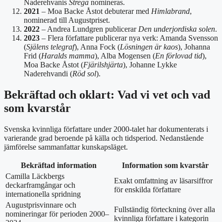
Naderehvanis
Strega
nomineras.
2021
– Moa Backe Åstot debuterar med
Himlabrand
,
nominerad till Augustpriset.
2022
– Andrea Lundgren publicerar
Den underjordiska solen
.
2023
– Flera författare publicerar nya verk: Amanda Svensson
(
Själens telegraf
), Anna Fock (
Lösningen är kaos
), Johanna
Frid (
Haralds mamma
), Alba Mogensen (
En förlovad tid
),
Moa Backe Åstot (
Fjärilshjärta
), Johanne Lykke
Naderehvandi (
Röd sol
).
Bekräftad och oklart: Vad vi vet och vad
som kvarstår
Svenska kvinnliga författare under 2000-talet har dokumenterats i
varierande grad beroende på källa och tidsperiod. Nedanstående
jämförelse sammanfattar kunskapsläget.
Bekräftad information
Information som kvarstår
Camilla Läckbergs
Exakt omfattning av läsarsiffror
deckarframgångar och
för enskilda författare
internationella spridning
Augustprisvinnare och
Fullständig förteckning över alla
nomineringar för perioden 2000–
kvinnliga författare i kategorin