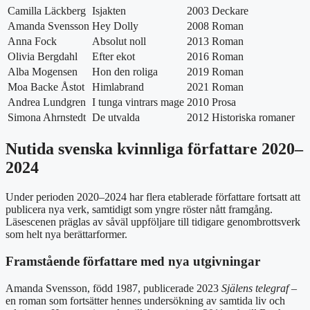
Camilla Läckberg
Isjakten
2003
Deckare
Amanda Svensson
Hey Dolly
2008
Roman
Anna Fock
Absolut noll
2013
Roman
Olivia Bergdahl
Efter ekot
2016
Roman
Alba Mogensen
Hon den roliga
2019
Roman
Moa Backe Åstot
Himlabrand
2021
Roman
Andrea Lundgren
I tunga vintrars mage
2010
Prosa
Simona Ahrnstedt
De utvalda
2012
Historiska romaner
Nutida svenska kvinnliga författare 2020–
2024
Under perioden 2020–2024 har flera etablerade författare fortsatt att
publicera nya verk, samtidigt som yngre röster nått framgång.
Läsescenen präglas av såväl uppföljare till tidigare genombrottsverk
som helt nya berättarformer.
Framstående författare med nya utgivningar
Amanda Svensson, född 1987, publicerade 2023
Själens telegraf
–
en roman som fortsätter hennes undersökning av samtida liv och