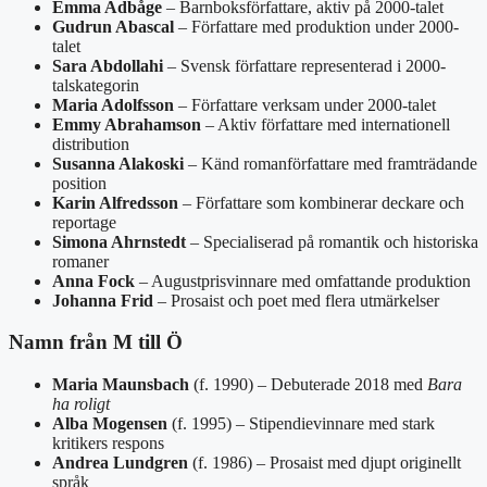
Emma Adbåge
– Barnboksförfattare, aktiv på 2000-talet
Gudrun Abascal
– Författare med produktion under 2000-
talet
Sara Abdollahi
– Svensk författare representerad i 2000-
talskategorin
Maria Adolfsson
– Författare verksam under 2000-talet
Emmy Abrahamson
– Aktiv författare med internationell
distribution
Susanna Alakoski
– Känd romanförfattare med framträdande
position
Karin Alfredsson
– Författare som kombinerar deckare och
reportage
Simona Ahrnstedt
– Specialiserad på romantik och historiska
romaner
Anna Fock
– Augustprisvinnare med omfattande produktion
Johanna Frid
– Prosaist och poet med flera utmärkelser
Namn från M till Ö
Maria Maunsbach
(f. 1990) – Debuterade 2018 med
Bara
ha roligt
Alba Mogensen
(f. 1995) – Stipendievinnare med stark
kritikers respons
Andrea Lundgren
(f. 1986) – Prosaist med djupt originellt
språk