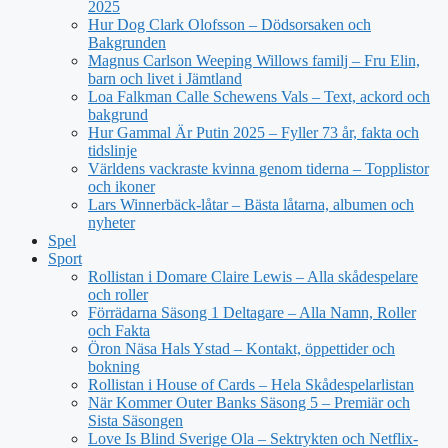
2025
Hur Dog Clark Olofsson – Dödsorsaken och
Bakgrunden
Magnus Carlson Weeping Willows familj – Fru Elin,
barn och livet i Jämtland
Loa Falkman Calle Schewens Vals – Text, ackord och
bakgrund
Hur Gammal Är Putin 2025 – Fyller 73 år, fakta och
tidslinje
Världens vackraste kvinna genom tiderna – Topplistor
och ikoner
Lars Winnerbäck-låtar – Bästa låtarna, albumen och
nyheter
Spel
Sport
Rollistan i Domare Claire Lewis – Alla skådespelare
och roller
Förrädarna Säsong 1 Deltagare – Alla Namn, Roller
och Fakta
Öron Näsa Hals Ystad – Kontakt, öppettider och
bokning
Rollistan i House of Cards – Hela Skådespelarlistan
När Kommer Outer Banks Säsong 5 – Premiär och
Sista Säsongen
Love Is Blind Sverige Ola – Sektrykten och Netflix-