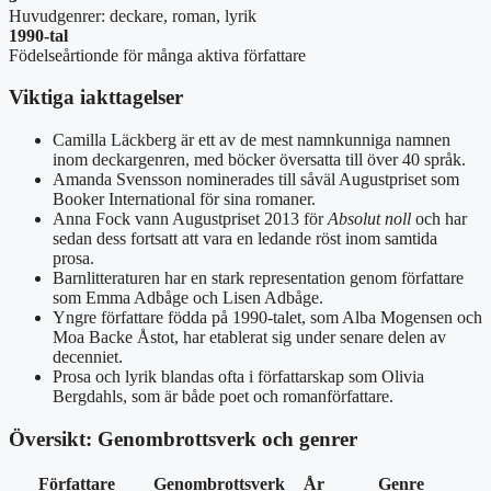
Huvudgenrer: deckare, roman, lyrik
1990-tal
Födelseårtionde för många aktiva författare
Viktiga iakttagelser
Camilla Läckberg är ett av de mest namnkunniga namnen
inom deckargenren, med böcker översatta till över 40 språk.
Amanda Svensson nominerades till såväl Augustpriset som
Booker International för sina romaner.
Anna Fock vann Augustpriset 2013 för
Absolut noll
och har
sedan dess fortsatt att vara en ledande röst inom samtida
prosa.
Barnlitteraturen har en stark representation genom författare
som Emma Adbåge och Lisen Adbåge.
Yngre författare födda på 1990-talet, som Alba Mogensen och
Moa Backe Åstot, har etablerat sig under senare delen av
decenniet.
Prosa och lyrik blandas ofta i författarskap som Olivia
Bergdahls, som är både poet och romanförfattare.
Översikt: Genombrottsverk och genrer
Författare
Genombrottsverk
År
Genre