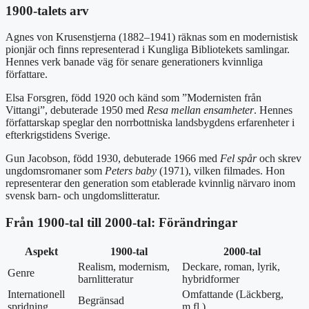
1900-talets arv
Agnes von Krusenstjerna (1882–1941) räknas som en modernistisk
pionjär och finns representerad i Kungliga Bibliotekets samlingar.
Hennes verk banade väg för senare generationers kvinnliga
författare.
Elsa Forsgren, född 1920 och känd som ”Modernisten från
Vittangi”, debuterade 1950 med
Resa mellan ensamheter
. Hennes
författarskap speglar den norrbottniska landsbygdens erfarenheter i
efterkrigstidens Sverige.
Gun Jacobson, född 1930, debuterade 1966 med
Fel spår
och skrev
ungdomsromaner som
Peters baby
(1971), vilken filmades. Hon
representerar den generation som etablerade kvinnlig närvaro inom
svensk barn- och ungdomslitteratur.
Från 1900-tal till 2000-tal: Förändringar
Aspekt
1900-tal
2000-tal
Realism, modernism,
Deckare, roman, lyrik,
Genre
barnlitteratur
hybridformer
Internationell
Omfattande (Läckberg,
Begränsad
spridning
m.fl.)