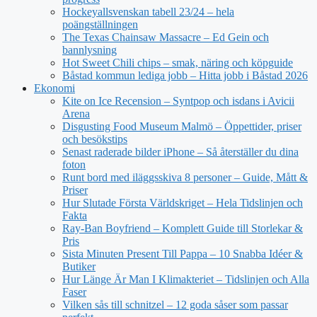
Hockeyallsvenskan tabell 23/24 – hela
poängställningen
The Texas Chainsaw Massacre – Ed Gein och
bannlysning
Hot Sweet Chili chips – smak, näring och köpguide
Båstad kommun lediga jobb – Hitta jobb i Båstad 2026
Ekonomi
Kite on Ice Recension – Syntpop och isdans i Avicii
Arena
Disgusting Food Museum Malmö – Öppettider, priser
och besökstips
Senast raderade bilder iPhone – Så återställer du dina
foton
Runt bord med iläggsskiva 8 personer – Guide, Mått &
Priser
Hur Slutade Första Världskriget – Hela Tidslinjen och
Fakta
Ray-Ban Boyfriend – Komplett Guide till Storlekar &
Pris
Sista Minuten Present Till Pappa – 10 Snabba Idéer &
Butiker
Hur Länge Är Man I Klimakteriet – Tidslinjen och Alla
Faser
Vilken sås till schnitzel – 12 goda såser som passar