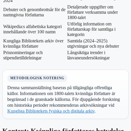
2024
Detaljerade uppgifter om
Debuter och genombrottsår för de
författare verksamma under
namngivna författarna
1800-talet
Utförlig information om
Wikipedia:s alfabetiska kategori
författarskap för samtliga i
innehållande över 100 namn
kategorin
Kungliga Bibliotekets arkiv över
Samtida (2024–2025)
kvinnliga författare
utgivningar och nya debuter
Prisnomineringar och
Långsiktiga trender i
stipendietilldelningar
läsvaneundersökningar
METODOLOGISK NOTERING
Denna sammanställning baseras på tillgängliga offentliga
källor. Informationen om 1800-talets kvinnliga författare är
begränsad i de granskade källorna. För djupgående forskning
om historiska perioder rekommenderas arkivsökningar vid
Kungliga Bibliotekets fysiska och digitala arkiv
.
Kontext: Kvinnliga författares betydelse