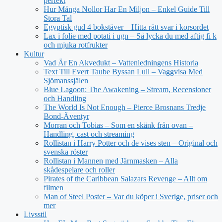
perfekt
Hur Många Nollor Har En Miljon – Enkel Guide Till
Stora Tal
Egyptisk gud 4 bokstäver – Hitta rätt svar i korsordet
Lax i folie med potati i ugn – Så lycka du med aftig fi k
och mjuka rotfrukter
Kultur
Vad Är En Akvedukt – Vattenledningens Historia
Text Till Evert Taube Byssan Lull – Vaggvisa Med
Sjömanssjälen
Blue Lagoon: The Awakening – Stream, Recensioner
och Handling
The World Is Not Enough – Pierce Brosnans Tredje
Bond-Äventyr
Morran och Tobias – Som en skänk från ovan –
Handling, cast och streaming
Rollistan i Harry Potter och de vises sten – Original och
svenska röster
Rollistan i Mannen med Järnmasken – Alla
skådespelare och roller
Pirates of the Caribbean Salazars Revenge – Allt om
filmen
Man of Steel Poster – Var du köper i Sverige, priser och
mer
Livsstil