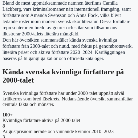
Bland de mest uppmärksammade namnen återfinns Camilla
Läckberg, vars kriminalromaner nått internationell framgång, samt
författare som Amanda Svensson och Anna Fock, vilka blivit
ledande röster inom modern svensk skönlitteratur. Dessa författare
representerar en bredd av genrer och stilar som tillsammans
illustrerar 2000-talets litterära mångfald.
Den här översikten sammanställer kända svenska kvinnliga
författare från 2000-talet och nutid, med fokus på genombrottsverk,
litterära priser och aktiva författare 2020–2024. Kartläggningen
baseras på tillgängliga källor och officiella kataloger.
Kända svenska kvinnliga författare på
2000-talet
Svenska kvinnliga författare har under 2000-talet uppnått såväl
kritikerros som bred läsekrets. Nedanstående översikt sammanfattar
centrala fakta och mönster.
100+
Kvinnliga författare aktiva på 2000-talet
8
Augustprisnominerade och vinnande kvinnor 2010–2023
3