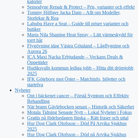
kalorier
Sensodyne Repair & Protect – Pris, varianter och effekt
Tommy Hilfiger Jacka Dam – Allt om Modeller,
Storlekar & Rea
Labubu Have a Seat – Guide till priser varianter och
butiker
Maria Nila Shaping Heat Spray – Lätt värmeskydd för
torrt hår
Flygövning idag Västra Götaland – Lågflygning och
Aurora 26
ICA Maxi Nacka Erbjudande – Veckans Deals &
Öppettider
Hudiksvalls kommun lediga jobb – Hitta ditt drömjobb
2025
IFK Göteborg mot Öster – Matchinfo, biljetter och
startelva
Nyheter
Ont i bäckenet cancer – Förstå Symtom och Effektiv
Behandling
När brann Gävlebocken senast – Historik och Säkerhet
Motala Tidning Senaste Nytt – Lokal Nyheter i Fokus
Grattis på födelsedagen finska – Rätt fraser och uttal
Hur Dog Clark Olofsson – Död På Arvika Sjukhus
2025
Hur Dog Clark Olofsson – Död på Arvika Sjukhus