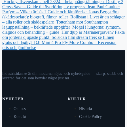
Hockeyallsvenskan tabell 23/24 – hela poängställningen
Destiny 2
Cross Save – Guide till överföring av progress
Jean Paul Gaultier
Parfym – Vilken är bäst? Guide och Jämförelse
Jonas Bergström
(skådespelare): biografi, filmer, roller
Rollistan i Livet är en schlager
– alla roller och skådespelare
Tottenham mot Southampton
laguppställning – bekräftade uppgifter
Mögel i lungorna: symtom,
diagnos och behandling – guide
Hur djup är Marianergraven? Fakta
om jordens djupaste punkt
Solsidan film stream free: se filmen
gratis och lagligt
DJI Mini 4 Pro Fly More Combo – Recension,
pris och jämförelse
industrisidan.se är din moderna nöjes- och nyhetsguide — skarp, snabb och
kurerad för det som betyder något just nu.
NYHETER
KULTUR
Om oss
Historia
Kontakt
Cookie Policy