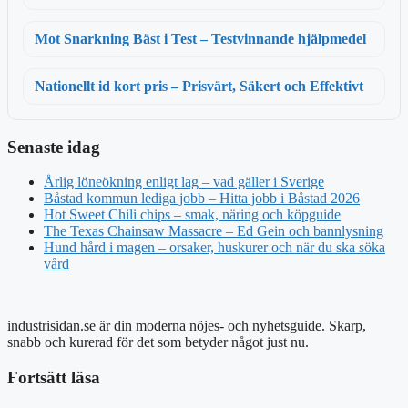
Mot Snarkning Bäst i Test – Testvinnande hjälpmedel
Nationellt id kort pris – Prisvärt, Säkert och Effektivt
Senaste idag
Årlig löneökning enligt lag – vad gäller i Sverige
Båstad kommun lediga jobb – Hitta jobb i Båstad 2026
Hot Sweet Chili chips – smak, näring och köpguide
The Texas Chainsaw Massacre – Ed Gein och bannlysning
Hund hård i magen – orsaker, huskurer och när du ska söka
vård
industrisidan.se är din moderna nöjes- och nyhetsguide. Skarp,
snabb och kurerad för det som betyder något just nu.
Fortsätt läsa