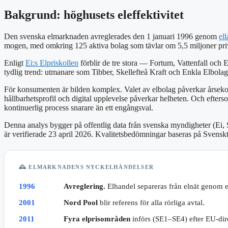
Bakgrund: höghusets eleffektivitet
Den svenska elmarknaden avreglerades den 1 januari 1996 genom
el
mogen, med omkring 125 aktiva bolag som tävlar om 5,5 miljoner pri
Enligt
Ei:s Elpriskollen
förblir de tre stora — Fortum, Vattenfall oc
tydlig trend: utmanare som Tibber, Skellefteå Kraft och Enkla Elbolaget
För konsumenten är bilden komplex. Valet av elbolag påverkar årsekon
hållbarhetsprofil och digital upplevelse påverkar helheten. Och eft
kontinuerlig process snarare än ett engångsval.
Denna analys bygger på offentlig data från svenska myndigheter (Ei, 
är verifierade 23 april 2026. Kvalitetsbedömningar baseras på Sven
🕰️ ELMARKNADENS NYCKELHÄNDELSER
1996
Avreglering.
Elhandel separeras från elnät genom e
2001
Nord Pool
blir referens för alla rörliga avtal.
2011
Fyra elprisområden
införs (SE1–SE4) efter EU-dire