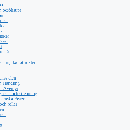
na
 besökstips
on
riser
kta
is
tiker
Faser
kt
ra Tal
och mjuka rotfrukter
anssjälen
h Handling
nd-Äventyr
, cast och streaming
svenska röster
och roller
men
 mer
ng