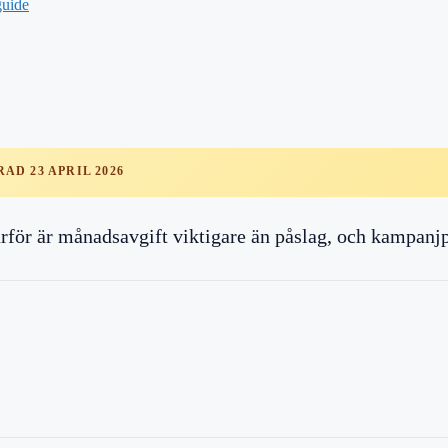
guide
AD 23 APRIL 2026
ärför är månadsavgift viktigare än påslag, och kampanj