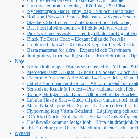
Ont i revbenen Gravid – Fakta Råd Och Tidslinje
Hur mycket protein per dag – Rätt Intag För Hälsa
Nyhetsmorgon kläder jenny idag – Stil och Trendinsikt
Rollistan i Sos – En Segelsällskapsresa – Svensk Seglar
Skechers Slip In Herr – Vinterkomfort och Teknologi
Bäst i test luftvärmepump – Effektiv och tyst värme
Pick Up Lines Svenska – Trendiga Rader för Digital Dej
Black Tie Dress Code – Elegant Stilguide För Alla
Drink med likör 43 – Kreativa Recept för Perfekt Cockta
Bästa mascaran för äldre – Expertråd och Testvinnare
Jordgubbssylt med vanligt socker – Enkel Smak och Tip
Nöje
Korta Utbildningar Distans som Ger Jobb – YH med 90
Mercedes Benz C Klass – Guide till Modeller, El och 20
Electrolux Assistent Äldre Modell – Reservdelar, Manual
Estrella Sourcream and Onion – Allt om innehåll och kal
Sensodyne Repair & Protect – Pris, varianter och effekt
Tommy Hilfiger Jacka Dam – Allt om Modeller, Storlek
Labubu Have a Seat – Guide till priser varianter och buti
Maria Nila Shaping Heat Spray – Lätt värmeskydd för tor
Flygövning idag Västra Götaland – Lågflygning och Aur
ICA Maxi Nacka Erbjudande – Veckans Deals & Öppett
Hudiksvalls kommun lediga jobb – Hitta ditt drömjobb 
IFK Göteborg mot Öster – Matchinfo, biljetter och starte
Nyheter