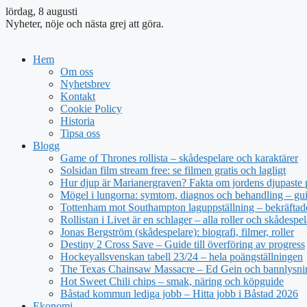
lördag, 8 augusti
Nyheter, nöje och nästa grej att göra.
Hem
Om oss
Nyhetsbrev
Kontakt
Cookie Policy
Historia
Tipsa oss
Blogg
Game of Thrones rollista – skådespelare och karaktärer
Solsidan film stream free: se filmen gratis och lagligt
Hur djup är Marianergraven? Fakta om jordens djupaste 
Mögel i lungorna: symtom, diagnos och behandling – gu
Tottenham mot Southampton laguppställning – bekräftade
Rollistan i Livet är en schlager – alla roller och skådespel
Jonas Bergström (skådespelare): biografi, filmer, roller
Destiny 2 Cross Save – Guide till överföring av progress
Hockeyallsvenskan tabell 23/24 – hela poängställningen
The Texas Chainsaw Massacre – Ed Gein och bannlysni
Hot Sweet Chili chips – smak, näring och köpguide
Båstad kommun lediga jobb – Hitta jobb i Båstad 2026
Ekonomi