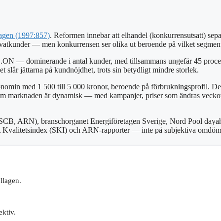
lagen (1997:857)
. Reformen innebar att elhandel (konkurrensutsatt) sepa
vatkunder — men konkurrensen ser olika ut beroende på vilket segment
h E.ON — dominerande i antal kunder, med tillsammans ungefär 45 proc
 slår jättarna på kundnöjdhet, trots sin betydligt mindre storlek.
omin med 1 500 till 5 000 kronor, beroende på förbrukningsprofil. Det 
ersom marknaden är dynamisk — med kampanjer, priser som ändras veckov
SCB, ARN), branschorganet Energiföretagen Sverige, Nord Pool dayahead
skt Kvalitetsindex (SKI) och ARN-rapporter — inte på subjektiva omdö
llagen.
ktiv.