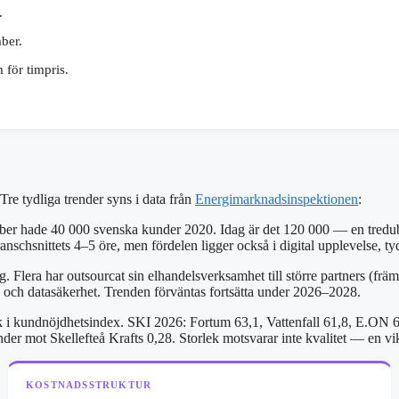
.
ber.
 för timpris.
re tydliga trender syns i data från
Energimarknadsinspektionen
:
bber hade 40 000 svenska kunder 2020. Idag är det 120 000 — en tredubb
nschsnittets 4–5 öre, men fördelen ligger också i digital upplevelse, tyd
Flera har outsourcat sin elhandelsverksamhet till större partners (frä
ng och datasäkerhet. Trenden förväntas fortsätta under 2026–2028.
k i kundnöjdhetsindex. SKI 2026: Fortum 63,1, Vattenfall 61,8, E.ON 60
er mot Skellefteå Krafts 0,28. Storlek motsvarar inte kvalitet — en vi
KOSTNADSSTRUKTUR