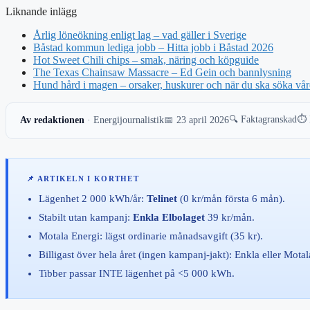
Liknande inlägg
Årlig löneökning enligt lag – vad gäller i Sverige
Båstad kommun lediga jobb – Hitta jobb i Båstad 2026
Hot Sweet Chili chips – smak, näring och köpguide
The Texas Chainsaw Massacre – Ed Gein och bannlysning
Hund hård i magen – orsaker, huskurer och när du ska söka vå
🔍 Faktagranskad
⏱️ 
Av redaktionen
· Energijournalistik
📅 23 april 2026
📌 ARTIKELN I KORTHET
Lägenhet 2 000 kWh/år:
Telinet
(0 kr/mån första 6 mån).
Stabilt utan kampanj:
Enkla Elbolaget
39 kr/mån.
Motala Energi: lägst ordinarie månadsavgift (35 kr).
Billigast över hela året (ingen kampanj-jakt): Enkla eller Motal
Tibber passar INTE lägenhet på <5 000 kWh.