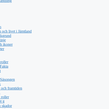
handling
n
och livet i Jämtland
akgrund
inje
h ikoner
ter
roller
 Fakta
g
 Säsongen
k
 och framtiden
g
roller
TV4
& skador