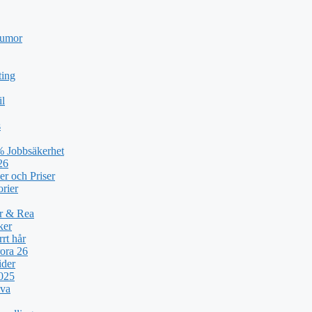
humor
ting
il
s
% Jobbsäkerhet
26
er och Priser
orier
ar & Rea
ker
rt hår
ora 26
ider
2025
lva