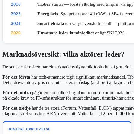
2016
Tibber
startar — första elbolag med timpris via app
2022
Energikris.
Spotpriser över 4 kr/kWh i SE4 i decem
2024
Smart elmätare
i varje svenskt hushåll — plattform
2026
Utmanare leder kundnöjdhet
enligt SKI 2026.
Marknadsöversikt: vilka aktörer leder?
De senaste fem åren har elmarknadens dynamik förändrats i grunden. T
För det första
har tech-utmanare tagit signifikant marknadsandel. Ti
Detta drivs inte av pris ensamt — deras påslag (2–3 öre) är lägre än bra
För det andra
pågår en konsolidering bland mindre kommunala bolag. 
på ökade krav på IT-infrastruktur för smart elmätare, timpris-hanteri
För det tredje
har de tre stora (Fortum, Vattenfall, E.ON) tappat mar
klagomålsfrekvens hos ARN över snitt: Vattenfall 1,12 per 10 000 kund
DIGITAL UPPLEVELSE