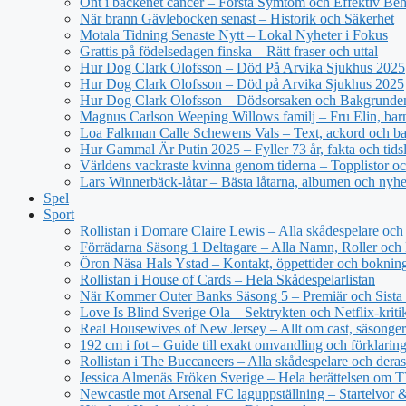
Ont i bäckenet cancer – Förstå Symtom och Effektiv Be
När brann Gävlebocken senast – Historik och Säkerhet
Motala Tidning Senaste Nytt – Lokal Nyheter i Fokus
Grattis på födelsedagen finska – Rätt fraser och uttal
Hur Dog Clark Olofsson – Död På Arvika Sjukhus 2025
Hur Dog Clark Olofsson – Död på Arvika Sjukhus 2025
Hur Dog Clark Olofsson – Dödsorsaken och Bakgrunde
Magnus Carlson Weeping Willows familj – Fru Elin, barn 
Loa Falkman Calle Schewens Vals – Text, ackord och b
Hur Gammal Är Putin 2025 – Fyller 73 år, fakta och tidsl
Världens vackraste kvinna genom tiderna – Topplistor oc
Lars Winnerbäck-låtar – Bästa låtarna, albumen och nyhe
Spel
Sport
Rollistan i Domare Claire Lewis – Alla skådespelare och 
Förrädarna Säsong 1 Deltagare – Alla Namn, Roller och
Öron Näsa Hals Ystad – Kontakt, öppettider och boknin
Rollistan i House of Cards – Hela Skådespelarlistan
När Kommer Outer Banks Säsong 5 – Premiär och Sista
Love Is Blind Sverige Ola – Sektrykten och Netflix-kriti
Real Housewives of New Jersey – Allt om cast, säsonger
192 cm i fot – Guide till exakt omvandling och förklarin
Rollistan i The Buccaneers – Alla skådespelare och deras 
Jessica Almenäs Fröken Sverige – Hela berättelsen om 
Newcastle mot Arsenal FC laguppställning – Startelvor 