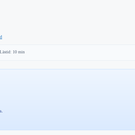
rd
Lästid: 10 min
a.