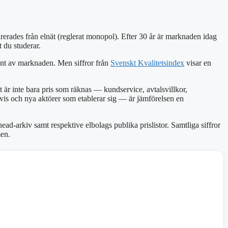
rerades från elnät (reglerat monopol). Efter 30 år är marknaden idag
 du studerar.
ent av marknaden. Men siffror från
Svenskt Kvalitetsindex
visar en
är inte bara pris som räknas — kundservice, avtalsvillkor,
is och nya aktörer som etablerar sig — är jämförelsen en
-arkiv samt respektive elbolags publika prislistor. Samtliga siffror
men.