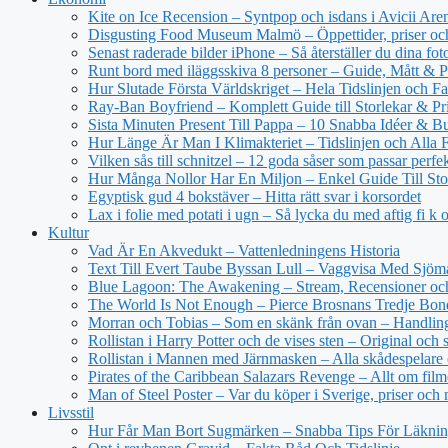
Kite on Ice Recension – Syntpop och isdans i Avicii Are
Disgusting Food Museum Malmö – Öppettider, priser och
Senast raderade bilder iPhone – Så återställer du dina fot
Runt bord med iläggsskiva 8 personer – Guide, Mått & P
Hur Slutade Första Världskriget – Hela Tidslinjen och Fa
Ray-Ban Boyfriend – Komplett Guide till Storlekar & Pr
Sista Minuten Present Till Pappa – 10 Snabba Idéer & Bu
Hur Länge Är Man I Klimakteriet – Tidslinjen och Alla 
Vilken sås till schnitzel – 12 goda såser som passar perfe
Hur Många Nollor Har En Miljon – Enkel Guide Till Sto
Egyptisk gud 4 bokstäver – Hitta rätt svar i korsordet
Lax i folie med potati i ugn – Så lycka du med aftig fi k 
Kultur
Vad Är En Akvedukt – Vattenledningens Historia
Text Till Evert Taube Byssan Lull – Vaggvisa Med Sjöm
Blue Lagoon: The Awakening – Stream, Recensioner oc
The World Is Not Enough – Pierce Brosnans Tredje Bo
Morran och Tobias – Som en skänk från ovan – Handling
Rollistan i Harry Potter och de vises sten – Original och 
Rollistan i Mannen med Järnmasken – Alla skådespelare 
Pirates of the Caribbean Salazars Revenge – Allt om fil
Man of Steel Poster – Var du köper i Sverige, priser och
Livsstil
Hur Får Man Bort Sugmärken – Snabba Tips För Läkni