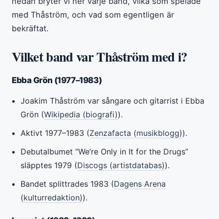
nedan bryter vi ner varje band, vilka som spelade
med Thåström, och vad som egentligen är
bekräftat.
Vilket band var Thåström med i?
Ebba Grön (1977–1983)
Joakim Thåström var sångare och gitarrist i Ebba
Grön (
Wikipedia (biografi)
).
Aktivt 1977–1983 (
Zenzafacta (musikblogg)
).
Debutalbumet ”We’re Only in It for the Drugs”
släpptes 1979 (
Discogs (artistdatabas)
).
Bandet splittrades 1983 (
Dagens Arena
(kulturredaktion)
).