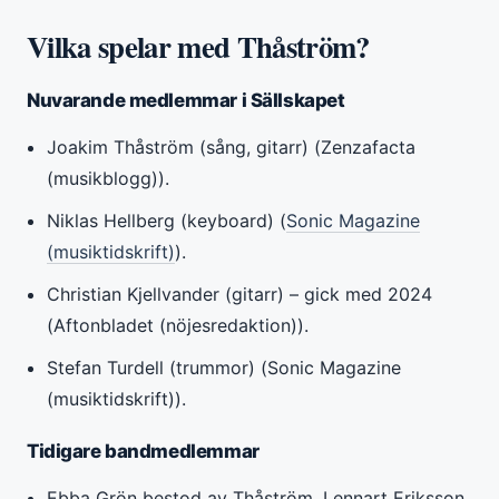
Vilka spelar med Thåström?
Nuvarande medlemmar i Sällskapet
Joakim Thåström (sång, gitarr) (Zenzafacta
(musikblogg)).
Niklas Hellberg (keyboard) (
Sonic Magazine
(musiktidskrift)
).
Christian Kjellvander (gitarr) – gick med 2024
(Aftonbladet (nöjesredaktion)).
Stefan Turdell (trummor) (Sonic Magazine
(musiktidskrift)).
Tidigare bandmedlemmar
Ebba Grön bestod av Thåström, Lennart Eriksson