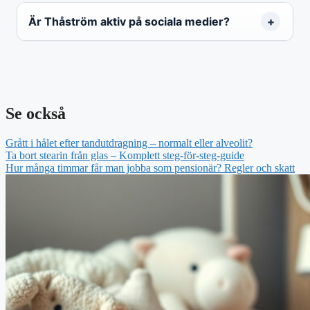
Är Thåström aktiv på sociala medier?
Se också
Grått i hålet efter tandutdragning – normalt eller alveolit?
Ta bort stearin från glas – Komplett steg-för-steg-guide
Hur många timmar får man jobba som pensionär? Regler och skatt