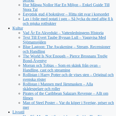
perfekt
Hur Många Nollor Har En Miljon – Enkel Guide Till
Stora Tal
Egyptisk gud 4 bokstäver – Hitta rätt svar i korsordet
Lax i folie med potati i ugn – Så lycka du med aftig fi k
och mjuka rotfrukter
Kultur
Vad Är En Akvedukt – Vattenledningens Historia
Text Till Evert Taube Byssan Lull – Vaggvisa Med
Sjömanssjälen
Blue Lagoon: The Awakening – Stream, Recensioner
och Handling
The World Is Not Enough – Pierce Brosnans Tredje
Bond-Äventyr
Morran och Tobias – Som en skänk från ovan –
Handling, cast och streaming
Rollistan i Harry Potter och de vises sten – Original och
svenska röster
Rollistan i Mannen med Järnmasken – Alla
skådespelare och roller
Pirates of the Caribbean Salazars Revenge – Allt om
filmen
Man of Steel Poster – Var du köper i Sverige, priser och
mer
Livsstil