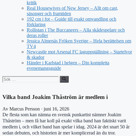
kritik
Real Housewives of New Jersey – Allt om cast,
säsonger och framtiden
192 cm i fot – Guide till exakt omvandling och
förklaring
Rollistan i The Buccaneers – Alla skådespelare och
deras roller
Jessica Almenäs Fröken Sverige – Hela berättelsen om
TV4
Newcastle mot Arsenal FC laguppställning – Startelvor
& skador
Händer i Karlstad i helgen – Din kompletta
evenemangsguide
Sök
efter:
Vilka band Joakim Thåström är medlem i
Av Marcus Persson · juni 16, 2026
De flesta som kan nämna en svensk punkartist nämner Joakim
Thåström – men få har koll på exakt vilka band han faktiskt varit
medlem i, och vilket band han spelar i idag. 2024 är det snart 50 år
sedan debuten, och historien är mer komplicerad än du tror.