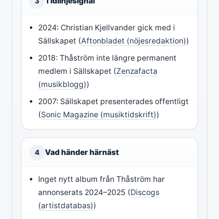
Tidlinjesignal
3
2024: Christian Kjellvander gick med i
Sällskapet (
Aftonbladet (nöjesredaktion)
)
2018: Thåström inte längre permanent
medlem i Sällskapet (
Zenzafacta
(musikblogg)
)
2007: Sällskapet presenterades offentligt
(
Sonic Magazine (musiktidskrift)
)
Vad händer härnäst
4
Inget nytt album från Thåström har
annonserats 2024–2025 (
Discogs
(artistdatabas)
)