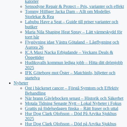
kalorier
Sensodyne Repair & Protect – Pris, varianter och effekt
Tommy Hilfiger Jacka Dam – Allt om Modeller,
Storlekar & Rea
Labubu Have a Seat – Guide till priser varianter och
butiker
Maria Nila Shaping Heat Spray – Lätt värmeskydd för
torrt hår
Flygövning idag Västra Götaland – Lågflygning och
Aurora 26
ICA Maxi Nacka Erbjudande – Veckans Deals &
Öppettider
Hudiksvalls kommun lediga jobb – Hitta ditt drömjobb
2025
IFK Göteborg mot Öster – Matchinfo, biljetter och
startelva
Nyheter
Ont i bäckenet cancer – Förstå Symtom och Effektiv
Behandling
När brann Gävlebocken senast – Historik och Säkerhet
Motala Tidning Senaste Nytt – Lokal Nyheter i Fokus
Grattis på födelsedagen finska – Rätt fraser och uttal
Hur Dog Clark Olofsson – Död På Arvika Sjukhus
2025
Hur Dog Clark Olofsson – Död på Arvika Sjukhus