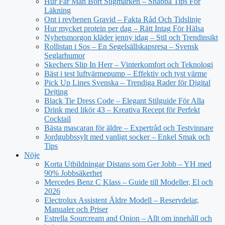
Hur Får Man Bort Sugmärken – Snabba Tips För
Läkning
Ont i revbenen Gravid – Fakta Råd Och Tidslinje
Hur mycket protein per dag – Rätt Intag För Hälsa
Nyhetsmorgon kläder jenny idag – Stil och Trendinsikt
Rollistan i Sos – En Segelsällskapsresa – Svensk
Seglarhumor
Skechers Slip In Herr – Vinterkomfort och Teknologi
Bäst i test luftvärmepump – Effektiv och tyst värme
Pick Up Lines Svenska – Trendiga Rader för Digital
Dejting
Black Tie Dress Code – Elegant Stilguide För Alla
Drink med likör 43 – Kreativa Recept för Perfekt
Cocktail
Bästa mascaran för äldre – Expertråd och Testvinnare
Jordgubbssylt med vanligt socker – Enkel Smak och
Tips
Nöje
Korta Utbildningar Distans som Ger Jobb – YH med
90% Jobbsäkerhet
Mercedes Benz C Klass – Guide till Modeller, El och
2026
Electrolux Assistent Äldre Modell – Reservdelar,
Manualer och Priser
Estrella Sourcream and Onion – Allt om innehåll och