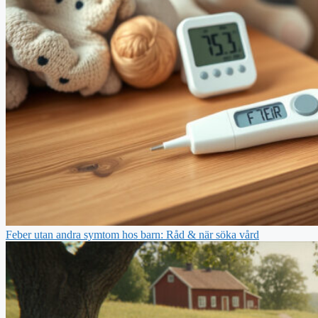
Feber utan andra symtom hos barn: Råd & när söka vård