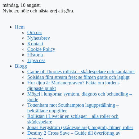
måndag, 10 augusti
Nyheter, nöje och nästa grej att göra.
Hem
Om oss
Nyhetsbrev
Kontakt
Cookie Policy
Historia
Tipsa oss
Blogg
Game of Thrones rollista – skådespelare och karaktärer
Solsidan film stream free: se filmen gratis och lagligt
Hur djup är Marianergraven? Fakta om jordens
djupaste punkt
Mögel i lungorna: symtom, diagnos och behandling –
guide
Tottenham mot Southampton laguppställning –
bekräftade uppgifter
Rollistan i Livet är en schlager – alla roller och
skådespelare
Jonas Bergström (skådespelare): biografi, filmer, roller
Destiny 2 Cross Save – Guide till överföring av
progress