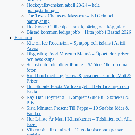
Hockeyallsvenskan tabell 23/24 – hela
poängställningen
The Texas Chainsaw Massacre – Ed Gein och
bannlysning
Hot Sweet Chili chips – smak, näring och köpguide
Båstad kommun lediga jobb – Hitta jobb i Båstad 2026
Ekonomi
Kite on Ice Recension – Syntpop och isdans i Avicii
Arena
Disgusting Food Museum Malmö – Öppettider, priser
och besökstips
Senast raderade bilder iPhone – Så återställer du dina
foton
Runt bord med iläggsskiva 8 personer – Guide, Mått &
Priser
Hur Slutade Första Världskriget – Hela Tidslinjen och
Fakta
Ray-Ban Boyfriend – Komplett Guide till Storlekar &
Pris
Sista Minuten Present Till Pappa – 10 Snabba Idéer &
Butiker
Hur Länge Är Man I Klimakteriet – Tidslinjen och Alla
Faser
Vilken sås till schnitzel – 12 goda såser som passar