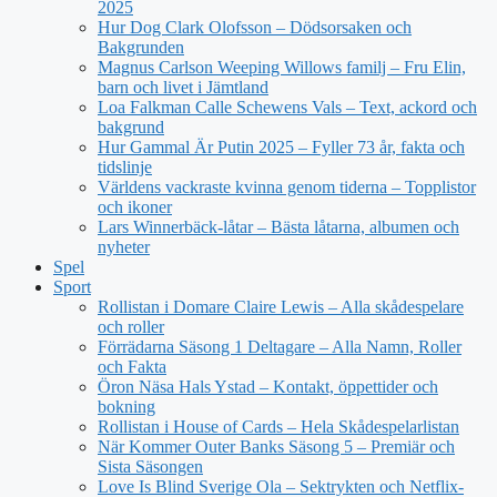
2025
Hur Dog Clark Olofsson – Dödsorsaken och
Bakgrunden
Magnus Carlson Weeping Willows familj – Fru Elin,
barn och livet i Jämtland
Loa Falkman Calle Schewens Vals – Text, ackord och
bakgrund
Hur Gammal Är Putin 2025 – Fyller 73 år, fakta och
tidslinje
Världens vackraste kvinna genom tiderna – Topplistor
och ikoner
Lars Winnerbäck-låtar – Bästa låtarna, albumen och
nyheter
Spel
Sport
Rollistan i Domare Claire Lewis – Alla skådespelare
och roller
Förrädarna Säsong 1 Deltagare – Alla Namn, Roller
och Fakta
Öron Näsa Hals Ystad – Kontakt, öppettider och
bokning
Rollistan i House of Cards – Hela Skådespelarlistan
När Kommer Outer Banks Säsong 5 – Premiär och
Sista Säsongen
Love Is Blind Sverige Ola – Sektrykten och Netflix-