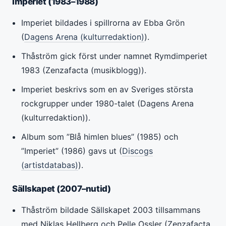
Imperiet (1983–1988)
Imperiet bildades i spillrorna av Ebba Grön
(
Dagens Arena (kulturredaktion)
).
Thåström gick först under namnet Rymdimperiet
1983 (Zenzafacta (musikblogg)).
Imperiet beskrivs som en av Sveriges största
rockgrupper under 1980-talet (Dagens Arena
(kulturredaktion)).
Album som ”Blå himlen blues” (1985) och
”Imperiet” (1986) gavs ut (
Discogs
(artistdatabas)
).
Sällskapet (2007–nutid)
Thåström bildade Sällskapet 2003 tillsammans
med Niklas Hellberg och Pelle Ossler (Zenzafacta