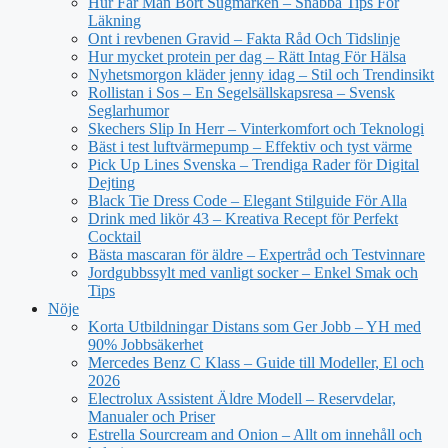
Hur Får Man Bort Sugmärken – Snabba Tips För
Läkning
Ont i revbenen Gravid – Fakta Råd Och Tidslinje
Hur mycket protein per dag – Rätt Intag För Hälsa
Nyhetsmorgon kläder jenny idag – Stil och Trendinsikt
Rollistan i Sos – En Segelsällskapsresa – Svensk
Seglarhumor
Skechers Slip In Herr – Vinterkomfort och Teknologi
Bäst i test luftvärmepump – Effektiv och tyst värme
Pick Up Lines Svenska – Trendiga Rader för Digital
Dejting
Black Tie Dress Code – Elegant Stilguide För Alla
Drink med likör 43 – Kreativa Recept för Perfekt
Cocktail
Bästa mascaran för äldre – Expertråd och Testvinnare
Jordgubbssylt med vanligt socker – Enkel Smak och
Tips
Nöje
Korta Utbildningar Distans som Ger Jobb – YH med
90% Jobbsäkerhet
Mercedes Benz C Klass – Guide till Modeller, El och
2026
Electrolux Assistent Äldre Modell – Reservdelar,
Manualer och Priser
Estrella Sourcream and Onion – Allt om innehåll och