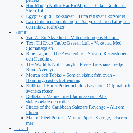
perfekt
Hur Många Nollor Har En Miljon – Enkel Guide Till
Stora Tal
Egyptisk gud 4 bokstäver – Hitta rätt svar i korsordet
Lax i folie med potati i ugn – Så lycka du med aftig fi k
och mjuka rotfrukter
Kultur
Vad Är En Akvedukt – Vattenledningens Historia
Text Till Evert Taube Byssan Lull – Vaggvisa Med
Sjömanssjälen
Blue Lagoon: The Awakening – Stream, Recensioner
och Handling
The World Is Not Enough – Pierce Brosnans Tredje
Bond-Äventyr
Morran och Tobias – Som en skänk från ovan –
Handling, cast och streaming
Rollistan i Harry Potter och de vises sten – Original och
svenska röster
Rollistan i Mannen med Järnmasken – Alla
skådespelare och roller
Pirates of the Caribbean Salazars Revenge – Allt om
filmen
Man of Steel Poster – Var du köper i Sverige, priser och
mer
Livsstil