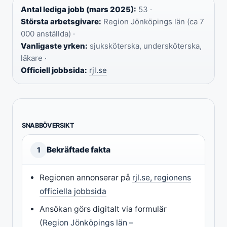
Antal lediga jobb (mars 2025):
53 ·
Största arbetsgivare:
Region Jönköpings län (ca 7
000 anställda) ·
Vanligaste yrken:
sjuksköterska, undersköterska,
läkare ·
Officiell jobbsida:
rjl.se
SNABBÖVERSIKT
Bekräftade fakta
1
Regionen annonserar på
rjl.se, regionens
officiella jobbsida
Ansökan görs digitalt via formulär
(
Region Jönköpings län –