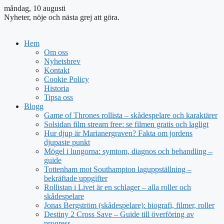
måndag, 10 augusti
Nyheter, nöje och nästa grej att göra.
Hem
Om oss
Nyhetsbrev
Kontakt
Cookie Policy
Historia
Tipsa oss
Blogg
Game of Thrones rollista – skådespelare och karaktärer
Solsidan film stream free: se filmen gratis och lagligt
Hur djup är Marianergraven? Fakta om jordens
djupaste punkt
Mögel i lungorna: symtom, diagnos och behandling –
guide
Tottenham mot Southampton laguppställning –
bekräftade uppgifter
Rollistan i Livet är en schlager – alla roller och
skådespelare
Jonas Bergström (skådespelare): biografi, filmer, roller
Destiny 2 Cross Save – Guide till överföring av
progress