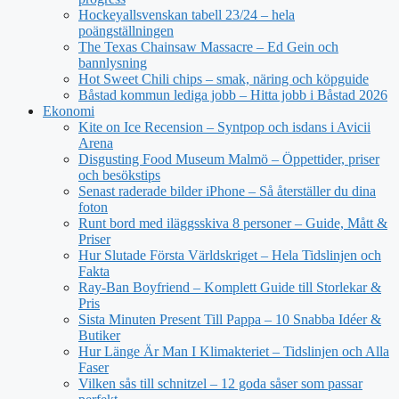
Hockeyallsvenskan tabell 23/24 – hela
poängställningen
The Texas Chainsaw Massacre – Ed Gein och
bannlysning
Hot Sweet Chili chips – smak, näring och köpguide
Båstad kommun lediga jobb – Hitta jobb i Båstad 2026
Ekonomi
Kite on Ice Recension – Syntpop och isdans i Avicii
Arena
Disgusting Food Museum Malmö – Öppettider, priser
och besökstips
Senast raderade bilder iPhone – Så återställer du dina
foton
Runt bord med iläggsskiva 8 personer – Guide, Mått &
Priser
Hur Slutade Första Världskriget – Hela Tidslinjen och
Fakta
Ray-Ban Boyfriend – Komplett Guide till Storlekar &
Pris
Sista Minuten Present Till Pappa – 10 Snabba Idéer &
Butiker
Hur Länge Är Man I Klimakteriet – Tidslinjen och Alla
Faser
Vilken sås till schnitzel – 12 goda såser som passar