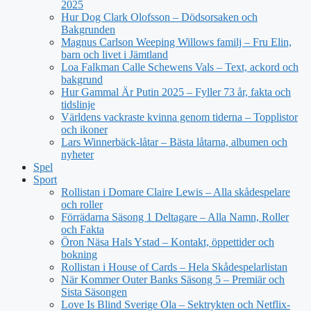
2025
Hur Dog Clark Olofsson – Dödsorsaken och
Bakgrunden
Magnus Carlson Weeping Willows familj – Fru Elin,
barn och livet i Jämtland
Loa Falkman Calle Schewens Vals – Text, ackord och
bakgrund
Hur Gammal Är Putin 2025 – Fyller 73 år, fakta och
tidslinje
Världens vackraste kvinna genom tiderna – Topplistor
och ikoner
Lars Winnerbäck-låtar – Bästa låtarna, albumen och
nyheter
Spel
Sport
Rollistan i Domare Claire Lewis – Alla skådespelare
och roller
Förrädarna Säsong 1 Deltagare – Alla Namn, Roller
och Fakta
Öron Näsa Hals Ystad – Kontakt, öppettider och
bokning
Rollistan i House of Cards – Hela Skådespelarlistan
När Kommer Outer Banks Säsong 5 – Premiär och
Sista Säsongen
Love Is Blind Sverige Ola – Sektrykten och Netflix-