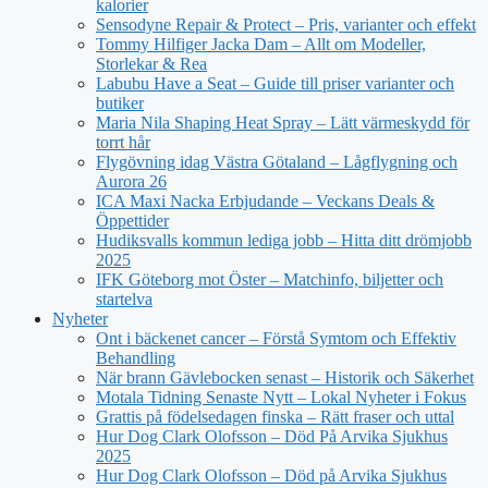
kalorier
Sensodyne Repair & Protect – Pris, varianter och effekt
Tommy Hilfiger Jacka Dam – Allt om Modeller,
Storlekar & Rea
Labubu Have a Seat – Guide till priser varianter och
butiker
Maria Nila Shaping Heat Spray – Lätt värmeskydd för
torrt hår
Flygövning idag Västra Götaland – Lågflygning och
Aurora 26
ICA Maxi Nacka Erbjudande – Veckans Deals &
Öppettider
Hudiksvalls kommun lediga jobb – Hitta ditt drömjobb
2025
IFK Göteborg mot Öster – Matchinfo, biljetter och
startelva
Nyheter
Ont i bäckenet cancer – Förstå Symtom och Effektiv
Behandling
När brann Gävlebocken senast – Historik och Säkerhet
Motala Tidning Senaste Nytt – Lokal Nyheter i Fokus
Grattis på födelsedagen finska – Rätt fraser och uttal
Hur Dog Clark Olofsson – Död På Arvika Sjukhus
2025
Hur Dog Clark Olofsson – Död på Arvika Sjukhus