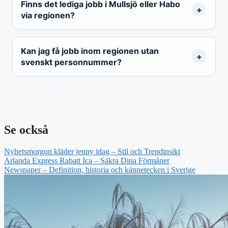
Finns det lediga jobb i Mullsjö eller Habo
via regionen?
Kan jag få jobb inom regionen utan
svenskt personnummer?
Se också
Nyhetsmorgon kläder jenny idag – Stil och Trendinsikt
Arlanda Express Rabatt Ica – Säkra Dina Förmåner
Newspaper – Definition, historia och kännetecken i Sverige