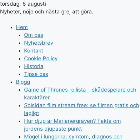
torsdag, 6 augusti
Nyheter, nöje och nästa grej att göra.
Hem
Om oss
Nyhetsbrev
Kontakt
Cookie Policy
Historia
Tipsa oss
Blogg
Game of Thrones rollista – skådespelare och
karaktärer
Solsidan film stream free: se filmen gratis och
lagligt
Hur djup är Marianergraven? Fakta om
jordens djupaste punkt
Mögel i lungorna: symtom, diagnos och