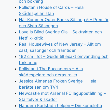
och bokning
Rollistan i House of Cards – Hela
Skådespelarlistan
När Kommer Outer Banks Säsong 5 – Premiär
och Sista Säsongen
Love Is Blind Sverige Ola – Sektrykten och
Netflix-kritik
Real Housewives of New Jersey – Allt om
cast, säsonger och framtiden
192 cm i fot – Guide till exakt omvandling och
förklaring
Rollistan i The Buccaneers – Alla
skådespelare och deras roller
Jessica Almenäs Fröken Sverige – Hela
berättelsen om TV4
Newcastle mot Arsenal FC laguppställning –
Startelvor & skador
Händer i Karlstad i helgen – Din kompletta