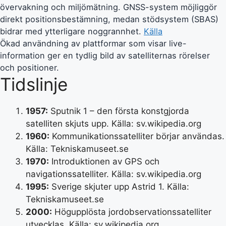
övervakning och miljömätning. GNSS-system möjliggör
direkt positionsbestämning, medan stödsystem (SBAS)
bidrar med ytterligare noggrannhet.
Källa
Ökad användning av plattformar som visar live-
information ger en tydlig bild av satelliternas rörelser
och positioner.
Tidslinje
1957:
Sputnik 1 – den första konstgjorda
satelliten skjuts upp.
Källa: sv.wikipedia.org
1960:
Kommunikationssatelliter börjar användas.
Källa: Tekniskamuseet.se
1970:
Introduktionen av GPS och
navigationssatelliter.
Källa: sv.wikipedia.org
1995:
Sverige skjuter upp Astrid 1.
Källa:
Tekniskamuseet.se
2000:
Högupplösta jordobservationssatelliter
utvecklas.
Källa: sv.wikipedia.org