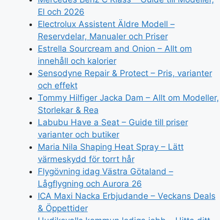
El och 2026
Electrolux Assistent Äldre Modell –
Reservdelar, Manualer och Priser
Estrella Sourcream and Onion – Allt om
innehåll och kalorier
Sensodyne Repair & Protect – Pris, varianter
och effekt
Tommy Hilfiger Jacka Dam – Allt om Modeller,
Storlekar & Rea
Labubu Have a Seat – Guide till priser
varianter och butiker
Maria Nila Shaping Heat Spray – Lätt
värmeskydd för torrt hår
Flygövning idag Västra Götaland –
Lågflygning och Aurora 26
ICA Maxi Nacka Erbjudande – Veckans Deals
& Öppettider