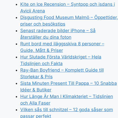
Kite on Ice Recension – Syntpop och isdans i
Avicii Arena
Disgusting Food Museum Malmö – Öppettider,
priser och besökstips
Senast raderade bilder iPhone – Så
återställer du dina foton
Runt bord med iläggsskiva 8 personer –
Guide, Mått & Priser
Hur Slutade Första Världskriget – Hela
Tidslinjen och Fakta
Ray-Ban Boyfriend – Komplett Guide till
Storlekar & Pris
Sista Minuten Present Till Pappa – 10 Snabba
Idéer & Butiker
Hur Länge Är Man I Klimakteriet – Tidslinjen
och Alla Faser
Vilken sås till schnitzel – 12 goda såser som
passar perfekt