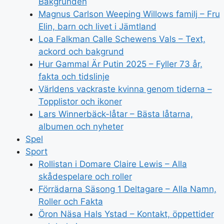
Bakgrunden
Magnus Carlson Weeping Willows familj – Fru
Elin, barn och livet i Jämtland
Loa Falkman Calle Schewens Vals – Text,
ackord och bakgrund
Hur Gammal Är Putin 2025 – Fyller 73 år,
fakta och tidslinje
Världens vackraste kvinna genom tiderna –
Topplistor och ikoner
Lars Winnerbäck-låtar – Bästa låtarna,
albumen och nyheter
Spel
Sport
Rollistan i Domare Claire Lewis – Alla
skådespelare och roller
Förrädarna Säsong 1 Deltagare – Alla Namn,
Roller och Fakta
Öron Näsa Hals Ystad – Kontakt, öppettider