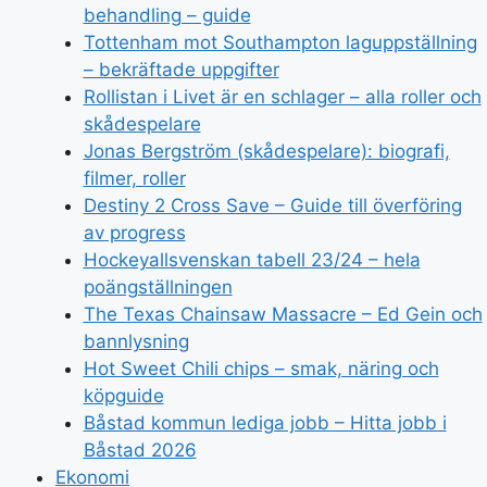
behandling – guide
Tottenham mot Southampton laguppställning
– bekräftade uppgifter
Rollistan i Livet är en schlager – alla roller och
skådespelare
Jonas Bergström (skådespelare): biografi,
filmer, roller
Destiny 2 Cross Save – Guide till överföring
av progress
Hockeyallsvenskan tabell 23/24 – hela
poängställningen
The Texas Chainsaw Massacre – Ed Gein och
bannlysning
Hot Sweet Chili chips – smak, näring och
köpguide
Båstad kommun lediga jobb – Hitta jobb i
Båstad 2026
Ekonomi