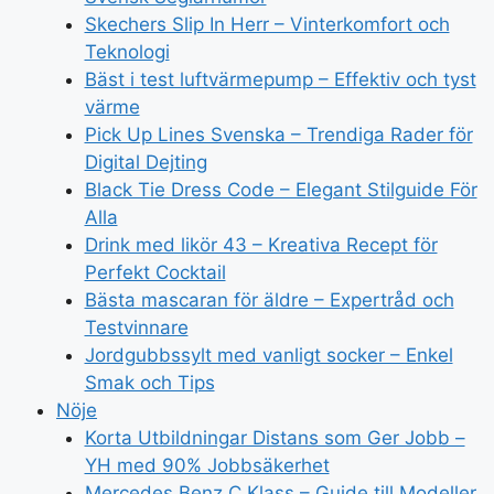
Skechers Slip In Herr – Vinterkomfort och
Teknologi
Bäst i test luftvärmepump – Effektiv och tyst
värme
Pick Up Lines Svenska – Trendiga Rader för
Digital Dejting
Black Tie Dress Code – Elegant Stilguide För
Alla
Drink med likör 43 – Kreativa Recept för
Perfekt Cocktail
Bästa mascaran för äldre – Expertråd och
Testvinnare
Jordgubbssylt med vanligt socker – Enkel
Smak och Tips
Nöje
Korta Utbildningar Distans som Ger Jobb –
YH med 90% Jobbsäkerhet
Mercedes Benz C Klass – Guide till Modeller,