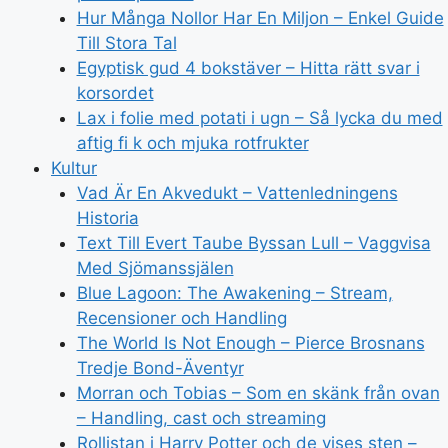
Hur Många Nollor Har En Miljon – Enkel Guide
Till Stora Tal
Egyptisk gud 4 bokstäver – Hitta rätt svar i
korsordet
Lax i folie med potati i ugn – Så lycka du med
aftig fi k och mjuka rotfrukter
Kultur
Vad Är En Akvedukt – Vattenledningens
Historia
Text Till Evert Taube Byssan Lull – Vaggvisa
Med Sjömanssjälen
Blue Lagoon: The Awakening – Stream,
Recensioner och Handling
The World Is Not Enough – Pierce Brosnans
Tredje Bond-Äventyr
Morran och Tobias – Som en skänk från ovan
– Handling, cast och streaming
Rollistan i Harry Potter och de vises sten –