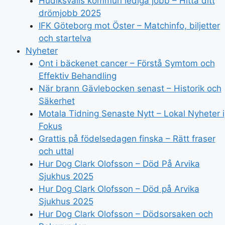
Hudiksvalls kommun lediga jobb – Hitta ditt
drömjobb 2025
IFK Göteborg mot Öster – Matchinfo, biljetter
och startelva
Nyheter
Ont i bäckenet cancer – Förstå Symtom och
Effektiv Behandling
När brann Gävlebocken senast – Historik och
Säkerhet
Motala Tidning Senaste Nytt – Lokal Nyheter i
Fokus
Grattis på födelsedagen finska – Rätt fraser
och uttal
Hur Dog Clark Olofsson – Död På Arvika
Sjukhus 2025
Hur Dog Clark Olofsson – Död på Arvika
Sjukhus 2025
Hur Dog Clark Olofsson – Dödsorsaken och