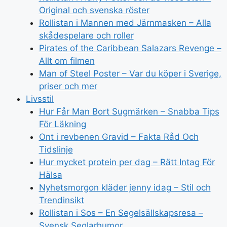
Original och svenska röster
Rollistan i Mannen med Järnmasken – Alla
skådespelare och roller
Pirates of the Caribbean Salazars Revenge –
Allt om filmen
Man of Steel Poster – Var du köper i Sverige,
priser och mer
Livsstil
Hur Får Man Bort Sugmärken – Snabba Tips
För Läkning
Ont i revbenen Gravid – Fakta Råd Och
Tidslinje
Hur mycket protein per dag – Rätt Intag För
Hälsa
Nyhetsmorgon kläder jenny idag – Stil och
Trendinsikt
Rollistan i Sos – En Segelsällskapsresa –
Svensk Seglarhumor