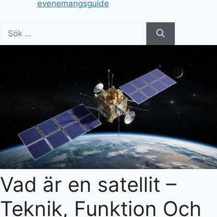
evenemangsguide
Sök
efter:
Vad är en satellit –
Teknik, Funktion Och