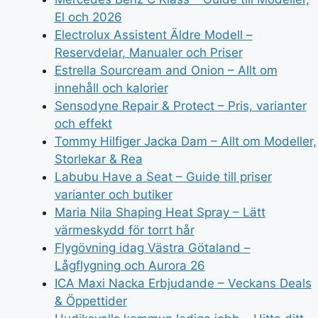
El och 2026
Electrolux Assistent Äldre Modell –
Reservdelar, Manualer och Priser
Estrella Sourcream and Onion – Allt om
innehåll och kalorier
Sensodyne Repair & Protect – Pris, varianter
och effekt
Tommy Hilfiger Jacka Dam – Allt om Modeller,
Storlekar & Rea
Labubu Have a Seat – Guide till priser
varianter och butiker
Maria Nila Shaping Heat Spray – Lätt
värmeskydd för torrt hår
Flygövning idag Västra Götaland –
Lågflygning och Aurora 26
ICA Maxi Nacka Erbjudande – Veckans Deals
& Öppettider