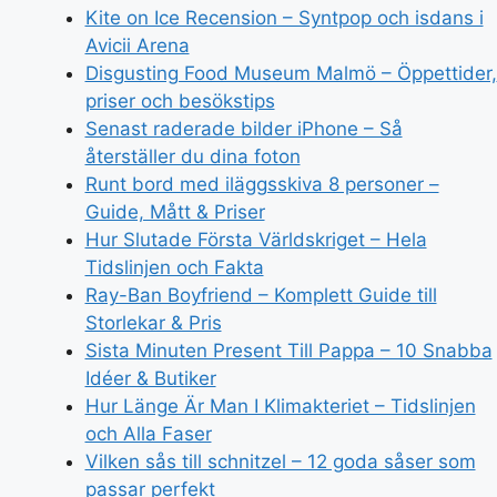
Kite on Ice Recension – Syntpop och isdans i
Avicii Arena
Disgusting Food Museum Malmö – Öppettider,
priser och besökstips
Senast raderade bilder iPhone – Så
återställer du dina foton
Runt bord med iläggsskiva 8 personer –
Guide, Mått & Priser
Hur Slutade Första Världskriget – Hela
Tidslinjen och Fakta
Ray-Ban Boyfriend – Komplett Guide till
Storlekar & Pris
Sista Minuten Present Till Pappa – 10 Snabba
Idéer & Butiker
Hur Länge Är Man I Klimakteriet – Tidslinjen
och Alla Faser
Vilken sås till schnitzel – 12 goda såser som
passar perfekt