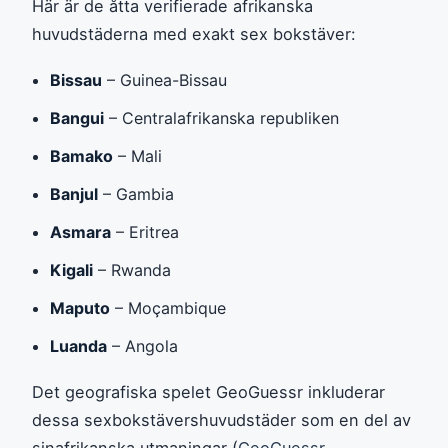
Här är de åtta verifierade afrikanska
huvudstäderna med exakt sex bokstäver:
Bissau
– Guinea-Bissau
Bangui
– Centralafrikanska republiken
Bamako
– Mali
Banjul
– Gambia
Asmara
– Eritrea
Kigali
– Rwanda
Maputo
– Moçambique
Luanda
– Angola
Det geografiska spelet GeoGuessr inkluderar
dessa sexbokstävershuvudstäder som en del av
sinafrikanska utmaningar (
GeoGuessr,