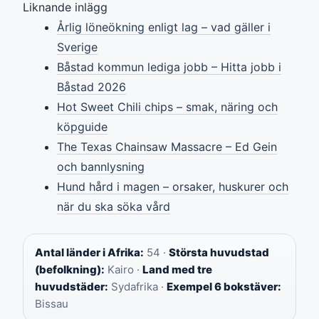
Liknande inlägg
Årlig löneökning enligt lag – vad gäller i
Sverige
Båstad kommun lediga jobb – Hitta jobb i
Båstad 2026
Hot Sweet Chili chips – smak, näring och
köpguide
The Texas Chainsaw Massacre – Ed Gein
och bannlysning
Hund hård i magen – orsaker, huskurer och
när du ska söka vård
Antal länder i Afrika:
54 ·
Största huvudstad
(befolkning):
Kairo ·
Land med tre
huvudstäder:
Sydafrika ·
Exempel 6 bokstäver:
Bissau