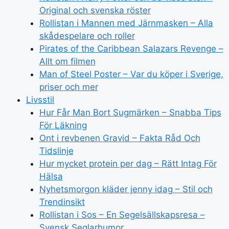
Original och svenska röster
Rollistan i Mannen med Järnmasken – Alla
skådespelare och roller
Pirates of the Caribbean Salazars Revenge –
Allt om filmen
Man of Steel Poster – Var du köper i Sverige,
priser och mer
Livsstil
Hur Får Man Bort Sugmärken – Snabba Tips
För Läkning
Ont i revbenen Gravid – Fakta Råd Och
Tidslinje
Hur mycket protein per dag – Rätt Intag För
Hälsa
Nyhetsmorgon kläder jenny idag – Stil och
Trendinsikt
Rollistan i Sos – En Segelsällskapsresa –
Svensk Seglarhumor