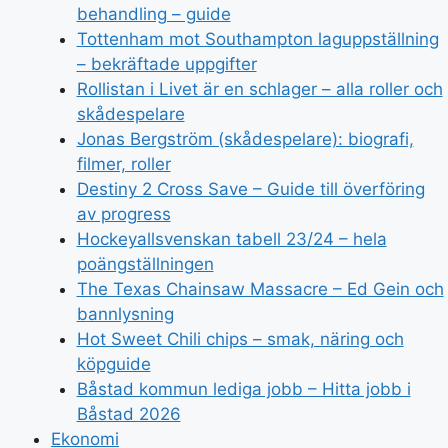
behandling – guide
Tottenham mot Southampton laguppställning
– bekräftade uppgifter
Rollistan i Livet är en schlager – alla roller och
skådespelare
Jonas Bergström (skådespelare): biografi,
filmer, roller
Destiny 2 Cross Save – Guide till överföring
av progress
Hockeyallsvenskan tabell 23/24 – hela
poängställningen
The Texas Chainsaw Massacre – Ed Gein och
bannlysning
Hot Sweet Chili chips – smak, näring och
köpguide
Båstad kommun lediga jobb – Hitta jobb i
Båstad 2026
Ekonomi