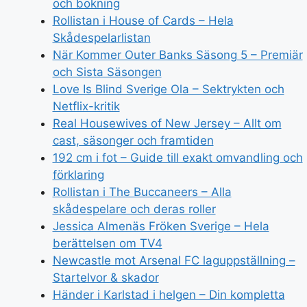
och bokning
Rollistan i House of Cards – Hela
Skådespelarlistan
När Kommer Outer Banks Säsong 5 – Premiär
och Sista Säsongen
Love Is Blind Sverige Ola – Sektrykten och
Netflix-kritik
Real Housewives of New Jersey – Allt om
cast, säsonger och framtiden
192 cm i fot – Guide till exakt omvandling och
förklaring
Rollistan i The Buccaneers – Alla
skådespelare och deras roller
Jessica Almenäs Fröken Sverige – Hela
berättelsen om TV4
Newcastle mot Arsenal FC laguppställning –
Startelvor & skador
Händer i Karlstad i helgen – Din kompletta