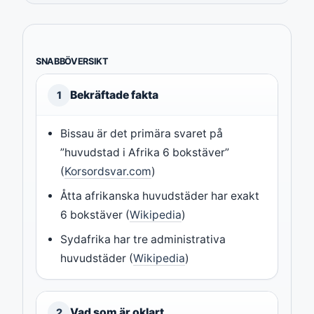
SNABBÖVERSIKT
Bekräftade fakta
1
Bissau är det primära svaret på
”huvudstad i Afrika 6 bokstäver”
(
Korsordsvar.com
)
Åtta afrikanska huvudstäder har exakt
6 bokstäver (
Wikipedia
)
Sydafrika har tre administrativa
huvudstäder (
Wikipedia
)
Vad som är oklart
2