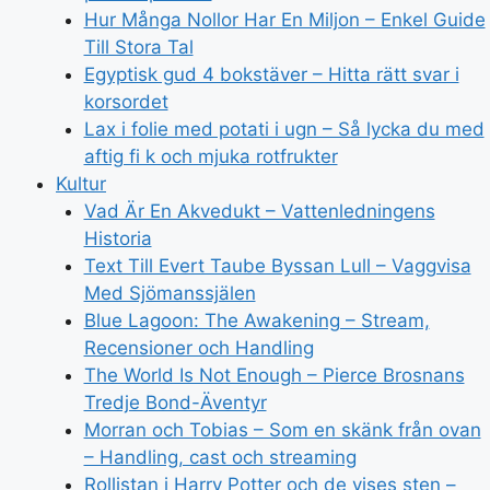
Hur Många Nollor Har En Miljon – Enkel Guide
Till Stora Tal
Egyptisk gud 4 bokstäver – Hitta rätt svar i
korsordet
Lax i folie med potati i ugn – Så lycka du med
aftig fi k och mjuka rotfrukter
Kultur
Vad Är En Akvedukt – Vattenledningens
Historia
Text Till Evert Taube Byssan Lull – Vaggvisa
Med Sjömanssjälen
Blue Lagoon: The Awakening – Stream,
Recensioner och Handling
The World Is Not Enough – Pierce Brosnans
Tredje Bond-Äventyr
Morran och Tobias – Som en skänk från ovan
– Handling, cast och streaming
Rollistan i Harry Potter och de vises sten –