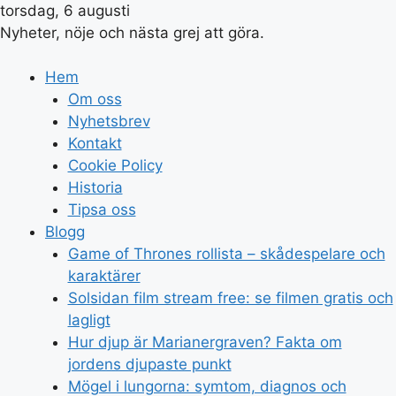
torsdag, 6 augusti
Nyheter, nöje och nästa grej att göra.
Hem
Om oss
Nyhetsbrev
Kontakt
Cookie Policy
Historia
Tipsa oss
Blogg
Game of Thrones rollista – skådespelare och
karaktärer
Solsidan film stream free: se filmen gratis och
lagligt
Hur djup är Marianergraven? Fakta om
jordens djupaste punkt
Mögel i lungorna: symtom, diagnos och