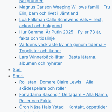
Bakgrunden
Magnus Carlson Weeping Willows familj – Fru
Elin, barn och livet i Jämtland
Loa Falkman Calle Schewens Vals – Text,
ackord och bakgrund
Hur Gammal Är Putin 2025 – Fyller 73 år,
fakta och tidslinje
Världens vackraste kvinna genom tiderna –
Topplistor och ikoner
Lars Winnerbäck-låtar – Bästa låtarna,
albumen och nyheter
Spel
Sport
Rollistan i Domare Claire Lewis – Alla
skådespelare och roller
Förrädarna Säsong 1 Deltagare – Alla Namn,
Roller och Fakta
Öron Näsa Hals Ystad – Kontakt, öppettider