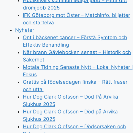
Hudiksvalls kommun lediga jobb – Hitta ditt
drömjobb 2025
IFK Göteborg mot Öster – Matchinfo, biljetter
och startelva
Nyheter
Ont i bäckenet cancer – Förstå Symtom och
Effektiv Behandling
När brann Gävlebocken senast – Historik och
Säkerhet
Motala Tidning Senaste Nytt – Lokal Nyheter i
Fokus
Grattis på födelsedagen finska – Rätt fraser
och uttal
Hur Dog Clark Olofsson – Död På Arvika
Sjukhus 2025
Hur Dog Clark Olofsson – Död på Arvika
Sjukhus 2025
Hur Dog Clark Olofsson – Dödsorsaken och