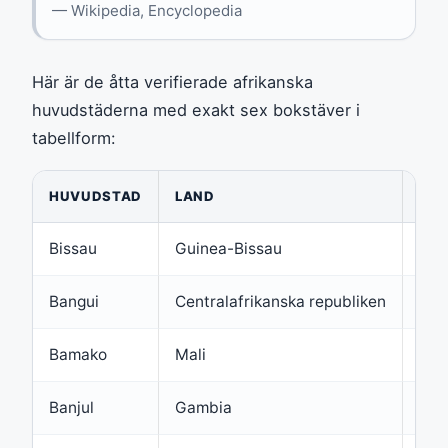
— Wikipedia, Encyclopedia
Här är de åtta verifierade afrikanska
huvudstäderna med exakt sex bokstäver i
tabellform:
HUVUDSTAD
LAND
BOK
Bissau
Guinea-Bissau
6
Bangui
Centralafrikanska republiken
6
Bamako
Mali
6
Banjul
Gambia
6