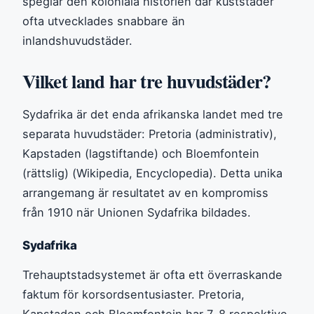
speglar den koloniala historien där kuststäder
ofta utvecklades snabbare än
inlandshuvudstäder.
Vilket land har tre huvudstäder?
Sydafrika är det enda afrikanska landet med tre
separata huvudstäder: Pretoria (administrativ),
Kapstaden (lagstiftande) och Bloemfontein
(rättslig) (Wikipedia, Encyclopedia). Detta unika
arrangemang är resultatet av en kompromiss
från 1910 när Unionen Sydafrika bildades.
Sydafrika
Trehauptstadsystemet är ofta ett överraskande
faktum för korsordsentusiaster. Pretoria,
Kapstaden och Bloemfontein har 7, 8 respektive