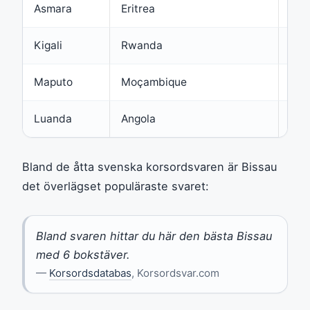
Asmara
Eritrea
6
Kigali
Rwanda
6
Maputo
Moçambique
6
Luanda
Angola
6
Bland de åtta svenska korsordsvaren är Bissau
det överlägset populäraste svaret:
Bland svaren hittar du här den bästa Bissau
med 6 bokstäver.
—
Korsordsdatabas
, Korsordsvar.com