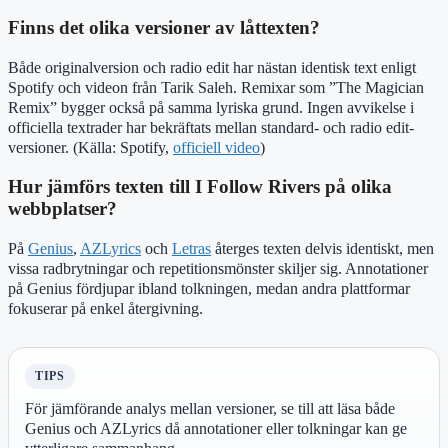
Finns det olika versioner av låttexten?
Både originalversion och radio edit har nästan identisk text enligt
Spotify och videon från Tarik Saleh. Remixar som ”The Magician
Remix” bygger också på samma lyriska grund. Ingen avvikelse i
officiella textrader har bekräftats mellan standard- och radio edit-
versioner. (Källa: Spotify,
officiell video
)
Hur jämförs texten till I Follow Rivers på olika
webbplatser?
På
Genius
,
AZLyrics
och
Letras
återges texten delvis identiskt, men
vissa radbrytningar och repetitionsmönster skiljer sig. Annotationer
på Genius fördjupar ibland tolkningen, medan andra plattformar
fokuserar på enkel återgivning.
TIPS
För jämförande analys mellan versioner, se till att läsa både
Genius och AZLyrics då annotationer eller tolkningar kan ge