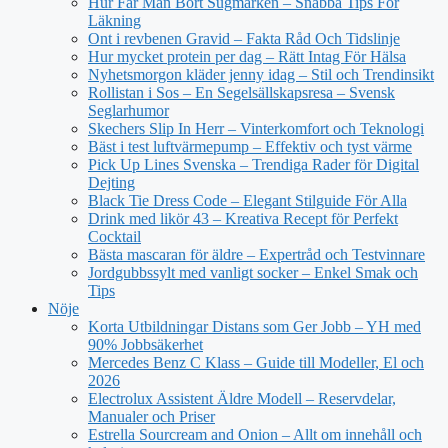
Hur Får Man Bort Sugmärken – Snabba Tips För
Läkning
Ont i revbenen Gravid – Fakta Råd Och Tidslinje
Hur mycket protein per dag – Rätt Intag För Hälsa
Nyhetsmorgon kläder jenny idag – Stil och Trendinsikt
Rollistan i Sos – En Segelsällskapsresa – Svensk
Seglarhumor
Skechers Slip In Herr – Vinterkomfort och Teknologi
Bäst i test luftvärmepump – Effektiv och tyst värme
Pick Up Lines Svenska – Trendiga Rader för Digital
Dejting
Black Tie Dress Code – Elegant Stilguide För Alla
Drink med likör 43 – Kreativa Recept för Perfekt
Cocktail
Bästa mascaran för äldre – Expertråd och Testvinnare
Jordgubbssylt med vanligt socker – Enkel Smak och
Tips
Nöje
Korta Utbildningar Distans som Ger Jobb – YH med
90% Jobbsäkerhet
Mercedes Benz C Klass – Guide till Modeller, El och
2026
Electrolux Assistent Äldre Modell – Reservdelar,
Manualer och Priser
Estrella Sourcream and Onion – Allt om innehåll och