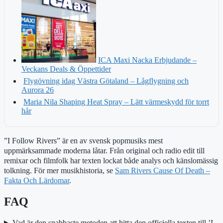
ICA Maxi Nacka Erbjudande –
Veckans Deals & Öppettider
Flygövning idag Västra Götaland – Lågflygning och
Aurora 26
Maria Nila Shaping Heat Spray – Lätt värmeskydd för torrt
hår
”I Follow Rivers” är en av svensk popmusiks mest
uppmärksammade moderna låtar. Från original och radio edit till
remixar och filmfolk har texten lockat både analys och känslomässig
tolkning. För mer musikhistoria, se
Sam Rivers Cause Of Death –
Fakta Och Lärdomar
.
FAQ
Vad är den snabbaste metoden att hitta den officiella texten till ’I