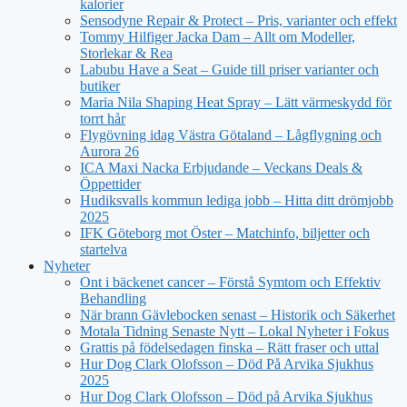
kalorier
Sensodyne Repair & Protect – Pris, varianter och effekt
Tommy Hilfiger Jacka Dam – Allt om Modeller,
Storlekar & Rea
Labubu Have a Seat – Guide till priser varianter och
butiker
Maria Nila Shaping Heat Spray – Lätt värmeskydd för
torrt hår
Flygövning idag Västra Götaland – Lågflygning och
Aurora 26
ICA Maxi Nacka Erbjudande – Veckans Deals &
Öppettider
Hudiksvalls kommun lediga jobb – Hitta ditt drömjobb
2025
IFK Göteborg mot Öster – Matchinfo, biljetter och
startelva
Nyheter
Ont i bäckenet cancer – Förstå Symtom och Effektiv
Behandling
När brann Gävlebocken senast – Historik och Säkerhet
Motala Tidning Senaste Nytt – Lokal Nyheter i Fokus
Grattis på födelsedagen finska – Rätt fraser och uttal
Hur Dog Clark Olofsson – Död På Arvika Sjukhus
2025
Hur Dog Clark Olofsson – Död på Arvika Sjukhus