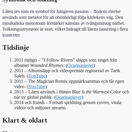
Låten ses som en symbol för hängiven passion – flodens rörelse
används som metafor för att obönhörligt följa kärlekens väg. Den
musikaliska monotonin förstärker känslan av tvångsmässig närhet.
Tolkningsutrymmet är stort, vilket bidragit till låtens lansering i flera
kontexter.
Tidslinje
2011 (tidigt)
– ”I Follow Rivers” släpps som singel från
albumet
Wounded Rhymes
. (
Ocarinaplayer
)
2011
– Albumsläpp och videopremiär regisserad av Tarik
Saleh. (
YouTube
)
2011
– The Magician Remix uppmärksammas och får egen
video. (
YouTube
)
2013
– Låten används i filmen
Blue Is the Warmest Color
och
når ny global publik. (
Ocarinaplayer
)
2014 och framåt
– Fortsatt spridning genom covers, virala
videor och miljoner streams.
Klart & oklart