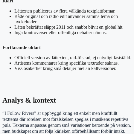
Klart
Låttexten publiceras av flera välkända textplattformar.
Både original och radio edit använder samma tema och
nyckelrader.
Låten bekräftat släppt 2011 och snabbt blivit en global hit.
Inga kontroverser eller offentliga debatter nämns.
Fortfarande oklart
Officiell version av låttexten, rad-för-rad, ej entydigt fastställd.
Artistens kommentarer kring specifika textrader saknas.
Viss osäkerhet kring små detaljer mellan källversioner.
Analys & kontext
”I Follow Rivers” är uppbyggd kring ett enkelt men kraftfullt
texttema där rörelsen mot förälskelsen speglas i musikens repetitiva
puls. Texterna anpassas genom små variationer beroende på version,
men budskapet om att följa kärleken oförbehållsamt förblir intakt.