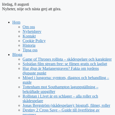
lördag, 8 augusti
Nyheter, nöje och nästa grej att göra.
Hem
Om oss
Nyhetsbrev
Kontakt
Cookie Policy
Historia
Tipsa oss
Blogg
Game of Thrones rollista – skådespelare och karaktärer
Solsidan film stream free: se filmen gratis och lagligt
Hur djup är Marianergraven? Fakta om jordens
djupaste punkt
Mögel i lungorna: symtom, diagnos och behandling –
guide
Tottenham mot Southampton laguppställning –
bekräftade uppgifter
Rollistan i Livet är en schlager – alla roller och
skådespelare
Jonas Bergström (skådespelare): biografi, filmer, roller
Destiny 2 Cross Save – Guide till överföring av
progress