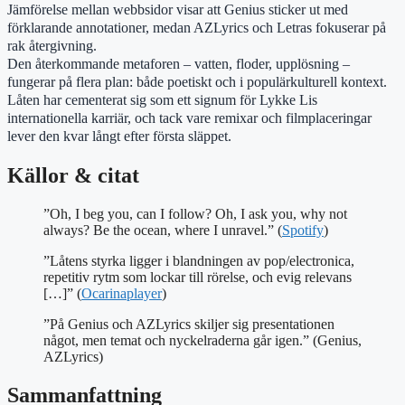
Jämförelse mellan webbsidor visar att Genius sticker ut med
förklarande annotationer, medan AZLyrics och Letras fokuserar på
rak återgivning.
Den återkommande metaforen – vatten, floder, upplösning –
fungerar på flera plan: både poetiskt och i populärkulturell kontext.
Låten har cementerat sig som ett signum för Lykke Lis
internationella karriär, och tack vare remixar och filmplaceringar
lever den kvar långt efter första släppet.
Källor & citat
”Oh, I beg you, can I follow? Oh, I ask you, why not
always? Be the ocean, where I unravel.” (
Spotify
)
”Låtens styrka ligger i blandningen av pop/electronica,
repetitiv rytm som lockar till rörelse, och evig relevans
[…]” (
Ocarinaplayer
)
”På Genius och AZLyrics skiljer sig presentationen
något, men temat och nyckelraderna går igen.” (Genius,
AZLyrics)
Sammanfattning