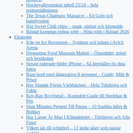
Hockeyallsvenskan tabell 23/24 – hela
poängställningen
The Texas Chainsaw Massacre – Ed Gein och
bannlysning
Hot Sweet Chili chips – smak, näring och köpguide
Båstad kommun lediga jobb – Hitta jobb i Båstad 2026
Ekonomi
Kite on Ice Recension – Syntpop och isdans i Avicii
Arena
Disgusting Food Museum Malmö – Öppettider, priser
och besökstips
Senast raderade bilder iPhone – Så återställer du dina
foton
Runt bord med iläggsskiva 8 personer – Guide, Mått &
Priser
Hur Slutade Första Världskriget – Hela Tidslinjen och
Fakta
Ray-Ban Boyfriend – Komplett Guide till Storlekar &
Pris
Sista Minuten Present Till Pappa – 10 Snabba Idéer &
Butiker
Hur Länge Är Man I Klimakteriet – Tidslinjen och Alla
Faser
Vilken sås till schnitzel – 12 goda såser som passar