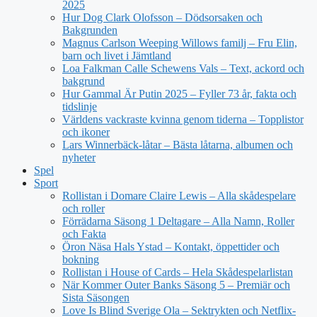
2025
Hur Dog Clark Olofsson – Dödsorsaken och
Bakgrunden
Magnus Carlson Weeping Willows familj – Fru Elin,
barn och livet i Jämtland
Loa Falkman Calle Schewens Vals – Text, ackord och
bakgrund
Hur Gammal Är Putin 2025 – Fyller 73 år, fakta och
tidslinje
Världens vackraste kvinna genom tiderna – Topplistor
och ikoner
Lars Winnerbäck-låtar – Bästa låtarna, albumen och
nyheter
Spel
Sport
Rollistan i Domare Claire Lewis – Alla skådespelare
och roller
Förrädarna Säsong 1 Deltagare – Alla Namn, Roller
och Fakta
Öron Näsa Hals Ystad – Kontakt, öppettider och
bokning
Rollistan i House of Cards – Hela Skådespelarlistan
När Kommer Outer Banks Säsong 5 – Premiär och
Sista Säsongen
Love Is Blind Sverige Ola – Sektrykten och Netflix-