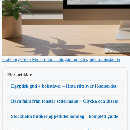
Göteborgs Stad Mina Sidor – Inloggning och guide för anställda
Fler artiklar
Egyptisk gud 4 bokstäver – Hitta rätt svar i korsordet
Barn fallit från fönster södermalm – Olycka och Insats
Stockholm butiker öppettider söndag – komplett guide