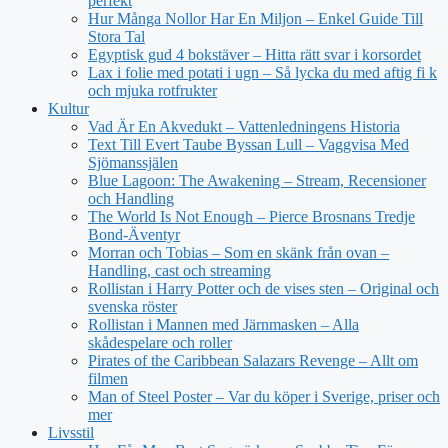
perfekt
Hur Många Nollor Har En Miljon – Enkel Guide Till
Stora Tal
Egyptisk gud 4 bokstäver – Hitta rätt svar i korsordet
Lax i folie med potati i ugn – Så lycka du med aftig fi k
och mjuka rotfrukter
Kultur
Vad Är En Akvedukt – Vattenledningens Historia
Text Till Evert Taube Byssan Lull – Vaggvisa Med
Sjömanssjälen
Blue Lagoon: The Awakening – Stream, Recensioner
och Handling
The World Is Not Enough – Pierce Brosnans Tredje
Bond-Äventyr
Morran och Tobias – Som en skänk från ovan –
Handling, cast och streaming
Rollistan i Harry Potter och de vises sten – Original och
svenska röster
Rollistan i Mannen med Järnmasken – Alla
skådespelare och roller
Pirates of the Caribbean Salazars Revenge – Allt om
filmen
Man of Steel Poster – Var du köper i Sverige, priser och
mer
Livsstil