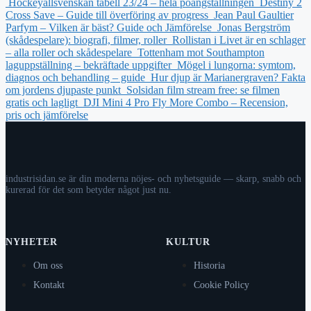
Hockeyallsvenskan tabell 23/24 – hela poängställningen
Destiny 2
Cross Save – Guide till överföring av progress
Jean Paul Gaultier
Parfym – Vilken är bäst? Guide och Jämförelse
Jonas Bergström
(skådespelare): biografi, filmer, roller
Rollistan i Livet är en schlager
– alla roller och skådespelare
Tottenham mot Southampton
laguppställning – bekräftade uppgifter
Mögel i lungorna: symtom,
diagnos och behandling – guide
Hur djup är Marianergraven? Fakta
om jordens djupaste punkt
Solsidan film stream free: se filmen
gratis och lagligt
DJI Mini 4 Pro Fly More Combo – Recension,
pris och jämförelse
industrisidan.se är din moderna nöjes- och nyhetsguide — skarp, snabb och
kurerad för det som betyder något just nu.
NYHETER
KULTUR
Om oss
Historia
Kontakt
Cookie Policy