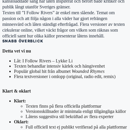
känsloladdade sång har låten inspirerat och berört både kritiker och
publik långt utanför Sveriges gränser.
Texten till ”I Follow Rivers” är enkel men slående. Temat om
passion och att följa någon i alla väder har gjort refrängen
minnesvärd och låten ständigt efterfrågad. Flera versioner av texten
cirkulerar online, vilket väckt frågor om vilken som räknas som
officiell samt hur olika källor presenterar låtens innehåll.
SNABB ÖVERBLICK
Detta vet vi nu
Låt: I Follow Rivers – Lykke Li
Texten behandlar intensiv kärlek och hängivenhet
Populär global hit från albumet
Wounded Rhymes
Flera textversioner i omlopp (original, radio edit, remix)
Klart & oklart
Klart:
Texten finns på flera officiella plattformar
Versionsskillnader är minimala enligt tillgängliga källor
Låtens suggestiva stil bekräftad av flera experter
Oklart:
Full officiell text ej publikt verifierad på alla plattformar