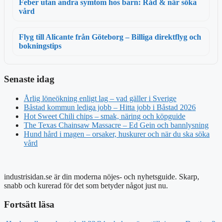
Feber utan andra symtom hos barn: Råd & när söka
vård
Flyg till Alicante från Göteborg – Billiga direktflyg och
bokningstips
Senaste idag
Årlig löneökning enligt lag – vad gäller i Sverige
Båstad kommun lediga jobb – Hitta jobb i Båstad 2026
Hot Sweet Chili chips – smak, näring och köpguide
The Texas Chainsaw Massacre – Ed Gein och bannlysning
Hund hård i magen – orsaker, huskurer och när du ska söka
vård
industrisidan.se är din moderna nöjes- och nyhetsguide. Skarp,
snabb och kurerad för det som betyder något just nu.
Fortsätt läsa