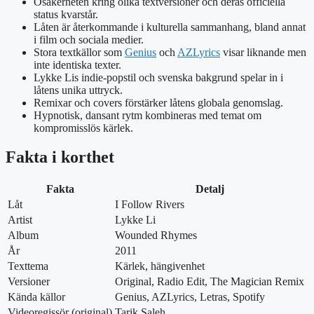
Osäkerheten kring olika textversioner och deras officiella
status kvarstår.
Låten är återkommande i kulturella sammanhang, bland annat
i film och sociala medier.
Stora textkällor som
Genius
och
AZLyrics
visar liknande men
inte identiska texter.
Lykke Lis indie-popstil och svenska bakgrund spelar in i
låtens unika uttryck.
Remixar och covers förstärker låtens globala genomslag.
Hypnotisk, dansant rytm kombineras med temat om
kompromisslös kärlek.
Fakta i korthet
Fakta
Detalj
Låt
I Follow Rivers
Artist
Lykke Li
Album
Wounded Rhymes
År
2011
Texttema
Kärlek, hängivenhet
Versioner
Original, Radio Edit, The Magician Remix
Kända källor
Genius, AZLyrics, Letras, Spotify
Videoregissör (original)
Tarik Saleh