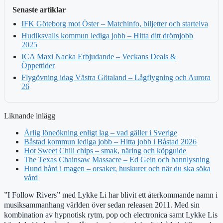
Senaste artiklar
IFK Göteborg mot Öster – Matchinfo, biljetter och startelva
Hudiksvalls kommun lediga jobb – Hitta ditt drömjobb
2025
ICA Maxi Nacka Erbjudande – Veckans Deals &
Öppettider
Flygövning idag Västra Götaland – Lågflygning och Aurora
26
Liknande inlägg
Årlig löneökning enligt lag – vad gäller i Sverige
Båstad kommun lediga jobb – Hitta jobb i Båstad 2026
Hot Sweet Chili chips – smak, näring och köpguide
The Texas Chainsaw Massacre – Ed Gein och bannlysning
Hund hård i magen – orsaker, huskurer och när du ska söka
vård
”I Follow Rivers” med Lykke Li har blivit ett återkommande namn i
musiksammanhang världen över sedan releasen 2011. Med sin
kombination av hypnotisk rytm, pop och electronica samt Lykke Lis