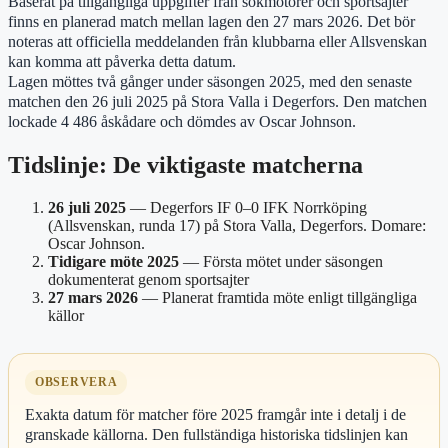
Baserat på tillgängliga uppgifter från sökmotorer och sportsajter
finns en planerad match mellan lagen den 27 mars 2026. Det bör
noteras att officiella meddelanden från klubbarna eller Allsvenskan
kan komma att påverka detta datum.
Lagen möttes två gånger under säsongen 2025, med den senaste
matchen den 26 juli 2025 på Stora Valla i Degerfors. Den matchen
lockade 4 486 åskådare och dömdes av Oscar Johnson.
Tidslinje: De viktigaste matcherna
26 juli 2025
— Degerfors IF 0–0 IFK Norrköping
(Allsvenskan, runda 17) på Stora Valla, Degerfors. Domare:
Oscar Johnson.
Tidigare möte 2025
— Första mötet under säsongen
dokumenterat genom sportsajter
27 mars 2026
— Planerat framtida möte enligt tillgängliga
källor
OBSERVERA
Exakta datum för matcher före 2025 framgår inte i detalj i de
granskade källorna. Den fullständiga historiska tidslinjen kan