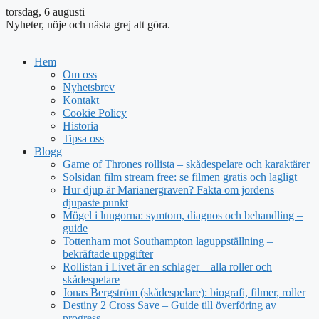
torsdag, 6 augusti
Nyheter, nöje och nästa grej att göra.
Hem
Om oss
Nyhetsbrev
Kontakt
Cookie Policy
Historia
Tipsa oss
Blogg
Game of Thrones rollista – skådespelare och karaktärer
Solsidan film stream free: se filmen gratis och lagligt
Hur djup är Marianergraven? Fakta om jordens
djupaste punkt
Mögel i lungorna: symtom, diagnos och behandling –
guide
Tottenham mot Southampton laguppställning –
bekräftade uppgifter
Rollistan i Livet är en schlager – alla roller och
skådespelare
Jonas Bergström (skådespelare): biografi, filmer, roller
Destiny 2 Cross Save – Guide till överföring av
progress