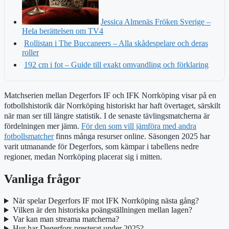
Jessica Almenäs Fröken Sverige –
Hela berättelsen om TV4
Rollistan i The Buccaneers – Alla skådespelare och deras
roller
192 cm i fot – Guide till exakt omvandling och förklaring
Matchserien mellan Degerfors IF och IFK Norrköping visar på en
fotbollshistorik där Norrköping historiskt har haft övertaget, särskilt
när man ser till längre statistik. I de senaste tävlingsmatcherna är
fördelningen mer jämn.
För den som vill jämföra med andra
fotbollsmatcher
finns många resurser online. Säsongen 2025 har
varit utmanande för Degerfors, som kämpar i tabellens nedre
regioner, medan Norrköping placerat sig i mitten.
Vanliga frågor
När spelar Degerfors IF mot IFK Norrköping nästa gång?
Vilken är den historiska poängställningen mellan lagen?
Var kan man streama matcherna?
Hur har Degerfors presterat under 2025?