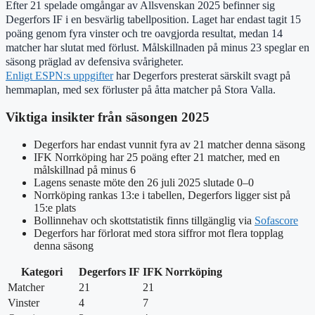
Efter 21 spelade omgångar av Allsvenskan 2025 befinner sig
Degerfors IF i en besvärlig tabellposition. Laget har endast tagit 15
poäng genom fyra vinster och tre oavgjorda resultat, medan 14
matcher har slutat med förlust. Målskillnaden på minus 23 speglar en
säsong präglad av defensiva svårigheter.
Enligt ESPN:s uppgifter
har Degerfors presterat särskilt svagt på
hemmaplan, med sex förluster på åtta matcher på Stora Valla.
Viktiga insikter från säsongen 2025
Degerfors har endast vunnit fyra av 21 matcher denna säsong
IFK Norrköping har 25 poäng efter 21 matcher, med en
målskillnad på minus 6
Lagens senaste möte den 26 juli 2025 slutade 0–0
Norrköping rankas 13:e i tabellen, Degerfors ligger sist på
15:e plats
Bollinnehav och skottstatistik finns tillgänglig via
Sofascore
Degerfors har förlorat med stora siffror mot flera topplag
denna säsong
Kategori
Degerfors IF
IFK Norrköping
Matcher
21
21
Vinster
4
7