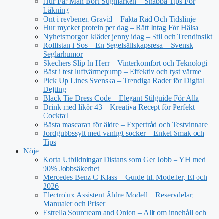
Hur Får Man Bort Sugmärken – Snabba Tips För
Läkning
Ont i revbenen Gravid – Fakta Råd Och Tidslinje
Hur mycket protein per dag – Rätt Intag För Hälsa
Nyhetsmorgon kläder jenny idag – Stil och Trendinsikt
Rollistan i Sos – En Segelsällskapsresa – Svensk
Seglarhumor
Skechers Slip In Herr – Vinterkomfort och Teknologi
Bäst i test luftvärmepump – Effektiv och tyst värme
Pick Up Lines Svenska – Trendiga Rader för Digital
Dejting
Black Tie Dress Code – Elegant Stilguide För Alla
Drink med likör 43 – Kreativa Recept för Perfekt
Cocktail
Bästa mascaran för äldre – Expertråd och Testvinnare
Jordgubbssylt med vanligt socker – Enkel Smak och
Tips
Nöje
Korta Utbildningar Distans som Ger Jobb – YH med
90% Jobbsäkerhet
Mercedes Benz C Klass – Guide till Modeller, El och
2026
Electrolux Assistent Äldre Modell – Reservdelar,
Manualer och Priser
Estrella Sourcream and Onion – Allt om innehåll och