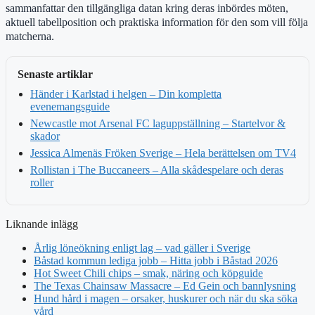
sammanfattar den tillgängliga datan kring deras inbördes möten,
aktuell tabellposition och praktiska information för den som vill följa
matcherna.
Senaste artiklar
Händer i Karlstad i helgen – Din kompletta
evenemangsguide
Newcastle mot Arsenal FC laguppställning – Startelvor &
skador
Jessica Almenäs Fröken Sverige – Hela berättelsen om TV4
Rollistan i The Buccaneers – Alla skådespelare och deras
roller
Liknande inlägg
Årlig löneökning enligt lag – vad gäller i Sverige
Båstad kommun lediga jobb – Hitta jobb i Båstad 2026
Hot Sweet Chili chips – smak, näring och köpguide
The Texas Chainsaw Massacre – Ed Gein och bannlysning
Hund hård i magen – orsaker, huskurer och när du ska söka
vård