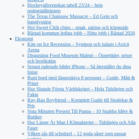
Hockeyallsvenskan tabell 23/24 – hela
poängställningen
The Texas Chainsaw Massacre – Ed Gein och
bannlysning
Hot Sweet Chili chips – smak, näring och köpguide
Båstad kommun lediga jobb – Hitta jobb i Båstad 2026
Ekonomi
Kite on Ice Recension – Syntpop och isdans i Avicii
Arena
Disgusting Food Museum Malmö – Öppettider, priser
och besökstips
Senast raderade bilder iPhone – Så återställer du dina
foton
Runt bord med iläggsskiva 8 personer – Guide, Mått &
Priser
Hur Slutade Första Världskriget – Hela Tidslinjen och
Fakta
Ray-Ban Boyfriend – Komplett Guide till Storlekar &
Pris
Sista Minuten Present Till Pappa – 10 Snabba Idéer &
Butiker
Hur Länge Är Man I Klimakteriet – Tidslinjen och Alla
Faser
Vilken sås till schnitzel – 12 goda såser som passar