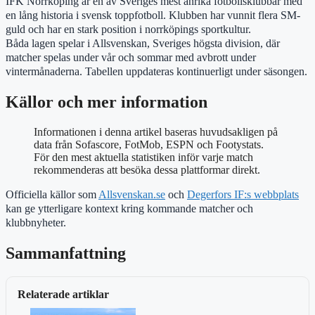
IFK Norrköping är en av Sveriges mest anrika fotbollsklubbar med
en lång historia i svensk toppfotboll. Klubben har vunnit flera SM-
guld och har en stark position i norrköpings sportkultur.
Båda lagen spelar i Allsvenskan, Sveriges högsta division, där
matcher spelas under vår och sommar med avbrott under
vintermånaderna. Tabellen uppdateras kontinuerligt under säsongen.
Källor och mer information
Informationen i denna artikel baseras huvudsakligen på
data från Sofascore, FotMob, ESPN och Footystats.
För den mest aktuella statistiken inför varje match
rekommenderas att besöka dessa plattformar direkt.
Officiella källor som
Allsvenskan.se
och
Degerfors IF:s webbplats
kan ge ytterligare kontext kring kommande matcher och
klubbnyheter.
Sammanfattning
Relaterade artiklar