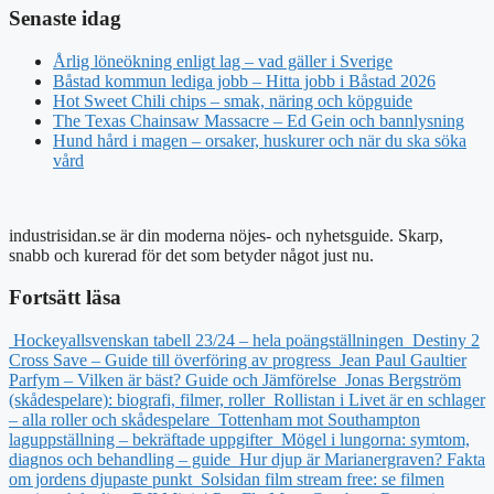
Senaste idag
Årlig löneökning enligt lag – vad gäller i Sverige
Båstad kommun lediga jobb – Hitta jobb i Båstad 2026
Hot Sweet Chili chips – smak, näring och köpguide
The Texas Chainsaw Massacre – Ed Gein och bannlysning
Hund hård i magen – orsaker, huskurer och när du ska söka
vård
industrisidan.se är din moderna nöjes- och nyhetsguide. Skarp,
snabb och kurerad för det som betyder något just nu.
Fortsätt läsa
Hockeyallsvenskan tabell 23/24 – hela poängställningen
Destiny 2
Cross Save – Guide till överföring av progress
Jean Paul Gaultier
Parfym – Vilken är bäst? Guide och Jämförelse
Jonas Bergström
(skådespelare): biografi, filmer, roller
Rollistan i Livet är en schlager
– alla roller och skådespelare
Tottenham mot Southampton
laguppställning – bekräftade uppgifter
Mögel i lungorna: symtom,
diagnos och behandling – guide
Hur djup är Marianergraven? Fakta
om jordens djupaste punkt
Solsidan film stream free: se filmen