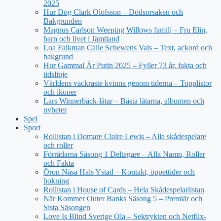
2025
Hur Dog Clark Olofsson – Dödsorsaken och
Bakgrunden
Magnus Carlson Weeping Willows familj – Fru Elin,
barn och livet i Jämtland
Loa Falkman Calle Schewens Vals – Text, ackord och
bakgrund
Hur Gammal Är Putin 2025 – Fyller 73 år, fakta och
tidslinje
Världens vackraste kvinna genom tiderna – Topplistor
och ikoner
Lars Winnerbäck-låtar – Bästa låtarna, albumen och
nyheter
Spel
Sport
Rollistan i Domare Claire Lewis – Alla skådespelare
och roller
Förrädarna Säsong 1 Deltagare – Alla Namn, Roller
och Fakta
Öron Näsa Hals Ystad – Kontakt, öppettider och
bokning
Rollistan i House of Cards – Hela Skådespelarlistan
När Kommer Outer Banks Säsong 5 – Premiär och
Sista Säsongen
Love Is Blind Sverige Ola – Sektrykten och Netflix-