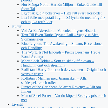
perfekt
Hur Många Nollor Har En Miljon – Enkel Guide Till
Stora Tal
Egyptisk gud 4 bokstäver – Hitta rätt svar i korsordet
Lax i folie med potati i ugn – Så lycka du med aftig fi k
och mjuka rotfrukter
Kultur
Vad Är En Akvedukt – Vattenledningens Historia
Text Till Evert Taube Byssan Lull – Vaggvisa Med
Sjömanssjälen
Blue Lagoon: The Awakening – Stream, Recensioner
och Handling
The World Is Not Enough – Pierce Brosnans Tredje
Bond-Äventyr
Morran och Tobias – Som en skänk från ovan –
Handling, cast och streaming
Rollistan i Harry Potter och de vises sten – Original och
svenska röster
Rollistan i Mannen med Järnmasken – Alla
skådespelare och roller
Pirates of the Caribbean Salazars Revenge – Allt om
filmen
Man of Steel Poster – Var du köper i Sverige, priser och
mer
Livsstil