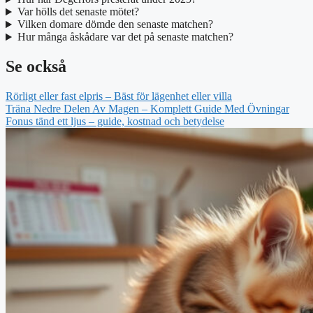
Var hölls det senaste mötet?
Vilken domare dömde den senaste matchen?
Hur många åskådare var det på senaste matchen?
Se också
Rörligt eller fast elpris – Bäst för lägenhet eller villa
Träna Nedre Delen Av Magen – Komplett Guide Med Övningar
Fonus tänd ett ljus – guide, kostnad och betydelse