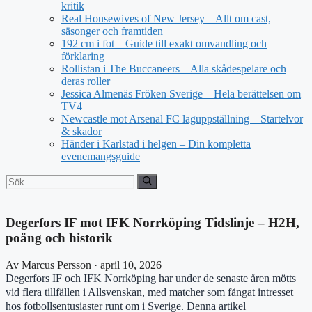
kritik
Real Housewives of New Jersey – Allt om cast,
säsonger och framtiden
192 cm i fot – Guide till exakt omvandling och
förklaring
Rollistan i The Buccaneers – Alla skådespelare och
deras roller
Jessica Almenäs Fröken Sverige – Hela berättelsen om
TV4
Newcastle mot Arsenal FC laguppställning – Startelvor
& skador
Händer i Karlstad i helgen – Din kompletta
evenemangsguide
Sök
efter:
Degerfors IF mot IFK Norrköping Tidslinje – H2H,
poäng och historik
Av Marcus Persson · april 10, 2026
Degerfors IF och IFK Norrköping har under de senaste åren mötts
vid flera tillfällen i Allsvenskan, med matcher som fångat intresset
hos fotbollsentusiaster runt om i Sverige. Denna artikel