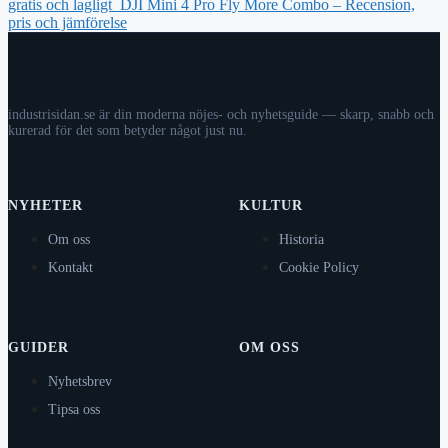
gratis och lagligt
DJI Mini 4 Pro Fly More Combo – Recension,
pris och jämförelse
industrisidan.se är din moderna nöjes- och nyhetsguide — skarp, snabb och
kurerad för det som betyder något just nu.
NYHETER
KULTUR
Om oss
Historia
Kontakt
Cookie Policy
GUIDER
OM OSS
Nyhetsbrev
Tipsa oss