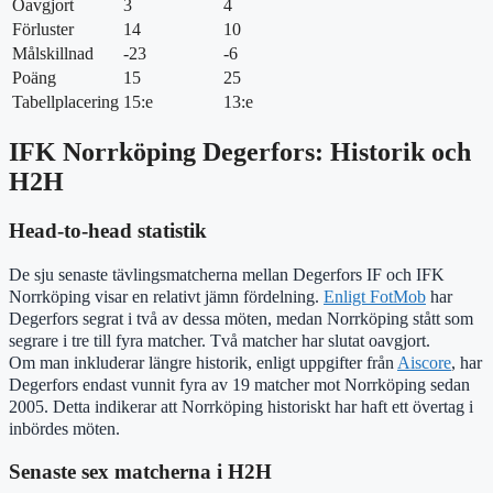
Oavgjort
3
4
Förluster
14
10
Målskillnad
-23
-6
Poäng
15
25
Tabellplacering
15:e
13:e
IFK Norrköping Degerfors: Historik och
H2H
Head-to-head statistik
De sju senaste tävlingsmatcherna mellan Degerfors IF och IFK
Norrköping visar en relativt jämn fördelning.
Enligt FotMob
har
Degerfors segrat i två av dessa möten, medan Norrköping stått som
segrare i tre till fyra matcher. Två matcher har slutat oavgjort.
Om man inkluderar längre historik, enligt uppgifter från
Aiscore
, har
Degerfors endast vunnit fyra av 19 matcher mot Norrköping sedan
2005. Detta indikerar att Norrköping historiskt har haft ett övertag i
inbördes möten.
Senaste sex matcherna i H2H