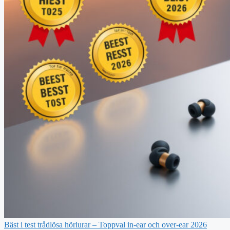
Bäst i test trådlösa hörlurar – Toppval in-ear och over-ear 2026