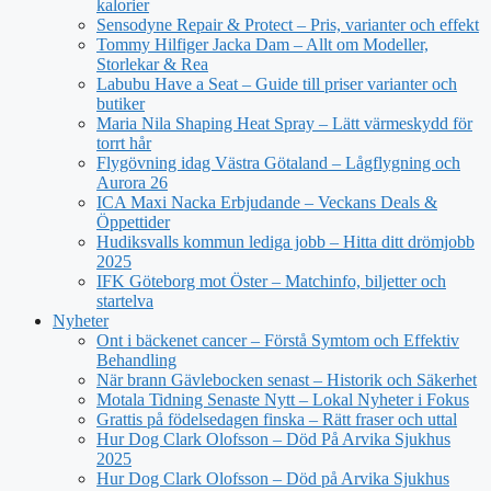
kalorier
Sensodyne Repair & Protect – Pris, varianter och effekt
Tommy Hilfiger Jacka Dam – Allt om Modeller,
Storlekar & Rea
Labubu Have a Seat – Guide till priser varianter och
butiker
Maria Nila Shaping Heat Spray – Lätt värmeskydd för
torrt hår
Flygövning idag Västra Götaland – Lågflygning och
Aurora 26
ICA Maxi Nacka Erbjudande – Veckans Deals &
Öppettider
Hudiksvalls kommun lediga jobb – Hitta ditt drömjobb
2025
IFK Göteborg mot Öster – Matchinfo, biljetter och
startelva
Nyheter
Ont i bäckenet cancer – Förstå Symtom och Effektiv
Behandling
När brann Gävlebocken senast – Historik och Säkerhet
Motala Tidning Senaste Nytt – Lokal Nyheter i Fokus
Grattis på födelsedagen finska – Rätt fraser och uttal
Hur Dog Clark Olofsson – Död På Arvika Sjukhus
2025
Hur Dog Clark Olofsson – Död på Arvika Sjukhus