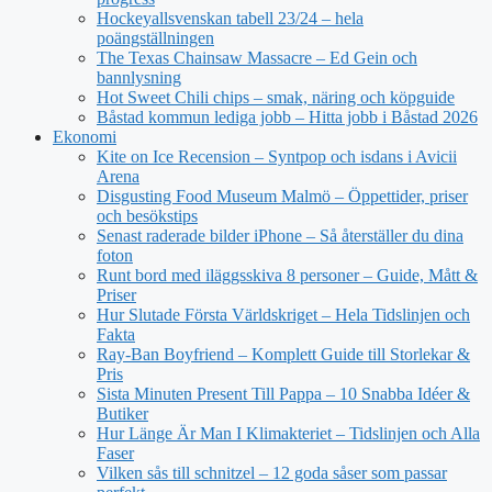
Hockeyallsvenskan tabell 23/24 – hela
poängställningen
The Texas Chainsaw Massacre – Ed Gein och
bannlysning
Hot Sweet Chili chips – smak, näring och köpguide
Båstad kommun lediga jobb – Hitta jobb i Båstad 2026
Ekonomi
Kite on Ice Recension – Syntpop och isdans i Avicii
Arena
Disgusting Food Museum Malmö – Öppettider, priser
och besökstips
Senast raderade bilder iPhone – Så återställer du dina
foton
Runt bord med iläggsskiva 8 personer – Guide, Mått &
Priser
Hur Slutade Första Världskriget – Hela Tidslinjen och
Fakta
Ray-Ban Boyfriend – Komplett Guide till Storlekar &
Pris
Sista Minuten Present Till Pappa – 10 Snabba Idéer &
Butiker
Hur Länge Är Man I Klimakteriet – Tidslinjen och Alla
Faser
Vilken sås till schnitzel – 12 goda såser som passar