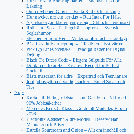
Hur Får Man Bort Sugmärken – Snabba Tips För
Läkning
Ont i revbenen Gravid – Fakta Råd Och Tidslinje
Hur mycket protein per dag – Rätt Intag För Hälsa
Nyhetsmorgon kläder jenny idag – Stil och Trendinsikt
Rollistan i Sos – En Segelsällskapsresa – Svensk
Seglarhumor
Skechers Slip In Herr – Vinterkomfort och Teknologi
Bäst i test luftvärmepump – Effektiv och tyst värme
Pick Up Lines Svenska – Trendiga Rader för Digital
Dejting
Black Tie Dress Code – Elegant Stilguide För Alla
Drink med likör 43 – Kreativa Recept för Perfekt
Cocktail
Bästa mascaran för äldre – Expertråd och Testvinnare
Jordgubbssylt med vanligt socker – Enkel Smak och
Tips
Nöje
Korta Utbildningar Distans som Ger Jobb – YH med
90% Jobbsäkerhet
Mercedes Benz C Klass – Guide till Modeller, El och
2026
Electrolux Assistent Äldre Modell – Reservdelar,
Manualer och Priser
Estrella Sourcream and Onion – Allt om innehåll och