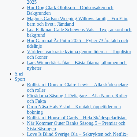
2025
Hur Dog Clark Olofsson – Dödsorsaken och
Bakgrunden
Magnus Carlson Weeping Willows familj – Fru Elin,
barn och livet i Jämtland
Loa Falkman Calle Schewens Vals – Text, ackord och
bakgrund
Hur Gammal Är Putin 2025 – Fyller 73 år, fakta och
tidslinje
Världens vackraste kvinna genom tiderna – Topplistor
och ikoner
Lars Winnerbäck-låtar – Bästa låtarna, albumen och
nyheter
Spel
Sport
Rollistan i Domare Claire Lewis – Alla skådespelare
och roller
Förrädarna Säsong 1 Deltagare – Alla Namn, Roller
och Fakta
Öron Näsa Hals Ystad – Kontakt, öppettider och
bokning
Rollistan i House of Cards – Hela Skådespelarlistan
När Kommer Outer Banks Säsong 5 – Premiär och
Sista Säsongen
Love Is Blind Sverige Ola – Sektrykten och Netflix-