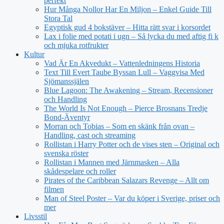
perfekt
Hur Många Nollor Har En Miljon – Enkel Guide Till
Stora Tal
Egyptisk gud 4 bokstäver – Hitta rätt svar i korsordet
Lax i folie med potati i ugn – Så lycka du med aftig fi k
och mjuka rotfrukter
Kultur
Vad Är En Akvedukt – Vattenledningens Historia
Text Till Evert Taube Byssan Lull – Vaggvisa Med
Sjömanssjälen
Blue Lagoon: The Awakening – Stream, Recensioner
och Handling
The World Is Not Enough – Pierce Brosnans Tredje
Bond-Äventyr
Morran och Tobias – Som en skänk från ovan –
Handling, cast och streaming
Rollistan i Harry Potter och de vises sten – Original och
svenska röster
Rollistan i Mannen med Järnmasken – Alla
skådespelare och roller
Pirates of the Caribbean Salazars Revenge – Allt om
filmen
Man of Steel Poster – Var du köper i Sverige, priser och
mer
Livsstil