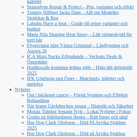
kalorier
Sensodyne Repair & Protect – Pris, varianter och effekt
Tommy Hilfiger Jacka Dam – Allt om Modeller,
Storlekar & Rea
Labubu Have a Seat – Guide till priser varianter och
butiker
Maria Nila Shaping Heat Spray – Lätt värmeskydd för
torrt hår
Flygövning idag Västra Götaland – Lågflygning och
Aurora 26
ICA Maxi Nacka Erbjudande – Veckans Deals &
Öppettider
Hudiksvalls kommun lediga jobb – Hitta ditt drömjobb
2025
IFK Göteborg mot Öster – Matchinfo, biljetter och
startelva
Nyheter
Ont i bäckenet cancer – Förstå Symtom och Effektiv
Behandling
När brann Gävlebocken senast – Historik och Säkerhet
Motala Tidning Senaste Nytt – Lokal Nyheter i Fokus
Grattis på födelsedagen finska – Rätt fraser och uttal
Hur Dog Clark Olofsson – Död På Arvika Sjukhus
2025
Hur Dog Clark Olofsson – Död på Arvika Sjukhus