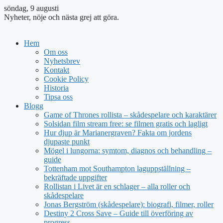
söndag, 9 augusti
Nyheter, nöje och nästa grej att göra.
Hem
Om oss
Nyhetsbrev
Kontakt
Cookie Policy
Historia
Tipsa oss
Blogg
Game of Thrones rollista – skådespelare och karaktärer
Solsidan film stream free: se filmen gratis och lagligt
Hur djup är Marianergraven? Fakta om jordens
djupaste punkt
Mögel i lungorna: symtom, diagnos och behandling –
guide
Tottenham mot Southampton laguppställning –
bekräftade uppgifter
Rollistan i Livet är en schlager – alla roller och
skådespelare
Jonas Bergström (skådespelare): biografi, filmer, roller
Destiny 2 Cross Save – Guide till överföring av
progress