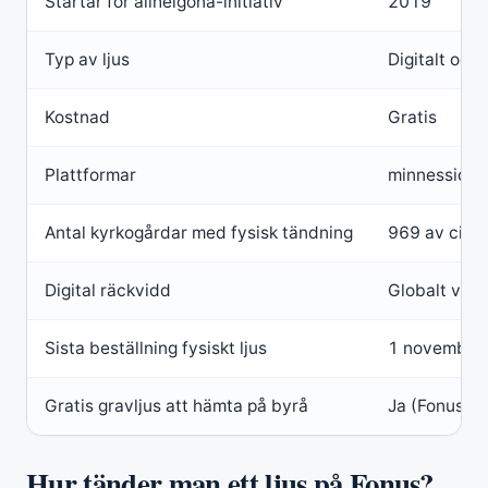
Startår för allhelgona-initiativ
2019
Typ av ljus
Digitalt och 
Kostnad
Gratis
Plattformar
minnessidor.
Antal kyrkogårdar med fysisk tändning
969 av cirka
Digital räckvidd
Globalt via i
Sista beställning fysiskt ljus
1 november 
Gratis gravljus att hämta på byrå
Ja (Fonus of
Hur tänder man ett ljus på Fonus?