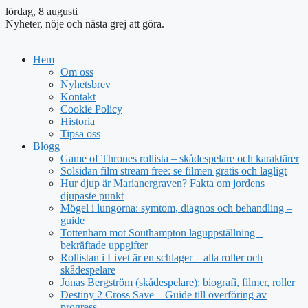
lördag, 8 augusti
Nyheter, nöje och nästa grej att göra.
Hem
Om oss
Nyhetsbrev
Kontakt
Cookie Policy
Historia
Tipsa oss
Blogg
Game of Thrones rollista – skådespelare och karaktärer
Solsidan film stream free: se filmen gratis och lagligt
Hur djup är Marianergraven? Fakta om jordens
djupaste punkt
Mögel i lungorna: symtom, diagnos och behandling –
guide
Tottenham mot Southampton laguppställning –
bekräftade uppgifter
Rollistan i Livet är en schlager – alla roller och
skådespelare
Jonas Bergström (skådespelare): biografi, filmer, roller
Destiny 2 Cross Save – Guide till överföring av
progress