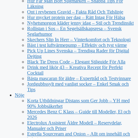
Hur Får Man Bort Sugmärken – Snabba Tips För
Läkning
Ont i revbenen Gravid – Fakta Råd Och Tidslinje
Hur mycket protein per dag – Rätt Intag För Hälsa
Nyhetsmorgon kläder jenny idag – Stil och Trendinsikt
Rollistan i Sos – En Segelsällskapsresa – Svensk
Seglarhumor
Skechers Slip In Herr – Vinterkomfort och Teknologi
Bäst i test luftvärmepump – Effektiv och tyst värme
Pick Up Lines Svenska – Trendiga Rader för Digital
Dejting
Black Tie Dress Code – Elegant Stilguide För Alla
Drink med likör 43 – Kreativa Recept för Perfekt
Cocktail
Bästa mascaran för äldre – Expertråd och Testvinnare
Jordgubbssylt med vanligt socker – Enkel Smak och
Tips
Nöje
Korta Utbildningar Distans som Ger Jobb – YH med
90% Jobbsäkerhet
Mercedes Benz C Klass – Guide till Modeller, El och
2026
Electrolux Assistent Äldre Modell – Reservdelar,
Manualer och Priser
Estrella Sourcream and Onion – Allt om innehåll och