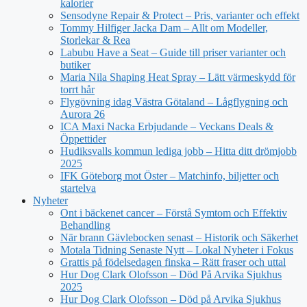
kalorier
Sensodyne Repair & Protect – Pris, varianter och effekt
Tommy Hilfiger Jacka Dam – Allt om Modeller,
Storlekar & Rea
Labubu Have a Seat – Guide till priser varianter och
butiker
Maria Nila Shaping Heat Spray – Lätt värmeskydd för
torrt hår
Flygövning idag Västra Götaland – Lågflygning och
Aurora 26
ICA Maxi Nacka Erbjudande – Veckans Deals &
Öppettider
Hudiksvalls kommun lediga jobb – Hitta ditt drömjobb
2025
IFK Göteborg mot Öster – Matchinfo, biljetter och
startelva
Nyheter
Ont i bäckenet cancer – Förstå Symtom och Effektiv
Behandling
När brann Gävlebocken senast – Historik och Säkerhet
Motala Tidning Senaste Nytt – Lokal Nyheter i Fokus
Grattis på födelsedagen finska – Rätt fraser och uttal
Hur Dog Clark Olofsson – Död På Arvika Sjukhus
2025
Hur Dog Clark Olofsson – Död på Arvika Sjukhus