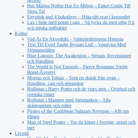
perfekt
Hur Många Nollor Har En Miljon – Enkel Guide Till
Stora Tal
Egyptisk gud 4 bokstäver – Hitta rätt svar i korsordet
Lax i folie med potati i ugn – Så lycka du med aftig fi k
och mjuka rotfrukter
Kultur
Vad Är En Akvedukt – Vattenledningens Historia
Text Till Evert Taube Byssan Lull – Vaggvisa Med
Sjömanssjälen
Blue Lagoon: The Awakening – Stream, Recensioner
och Handling
The World Is Not Enough – Pierce Brosnans Tredje
Bond-Äventyr
Morran och Tobias – Som en skänk från ovan –
Handling, cast och streaming
Rollistan i Harry Potter och de vises sten – Original och
svenska röster
Rollistan i Mannen med Järnmasken – Alla
skådespelare och roller
Pirates of the Caribbean Salazars Revenge – Allt om
filmen
Man of Steel Poster – Var du köper i Sverige, priser och
mer
Livsstil