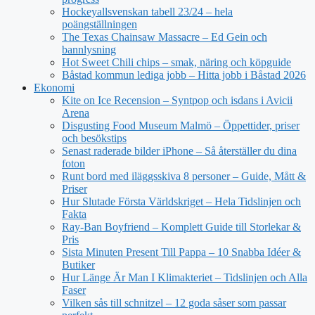
Hockeyallsvenskan tabell 23/24 – hela
poängställningen
The Texas Chainsaw Massacre – Ed Gein och
bannlysning
Hot Sweet Chili chips – smak, näring och köpguide
Båstad kommun lediga jobb – Hitta jobb i Båstad 2026
Ekonomi
Kite on Ice Recension – Syntpop och isdans i Avicii
Arena
Disgusting Food Museum Malmö – Öppettider, priser
och besökstips
Senast raderade bilder iPhone – Så återställer du dina
foton
Runt bord med iläggsskiva 8 personer – Guide, Mått &
Priser
Hur Slutade Första Världskriget – Hela Tidslinjen och
Fakta
Ray-Ban Boyfriend – Komplett Guide till Storlekar &
Pris
Sista Minuten Present Till Pappa – 10 Snabba Idéer &
Butiker
Hur Länge Är Man I Klimakteriet – Tidslinjen och Alla
Faser
Vilken sås till schnitzel – 12 goda såser som passar