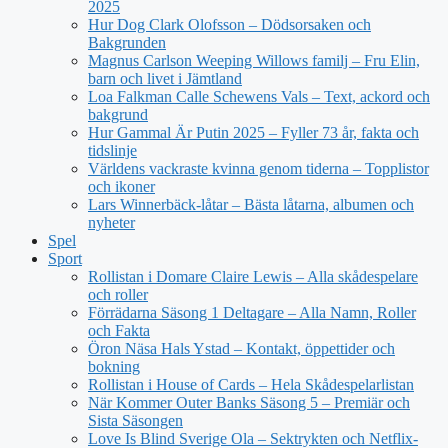
2025
Hur Dog Clark Olofsson – Dödsorsaken och
Bakgrunden
Magnus Carlson Weeping Willows familj – Fru Elin,
barn och livet i Jämtland
Loa Falkman Calle Schewens Vals – Text, ackord och
bakgrund
Hur Gammal Är Putin 2025 – Fyller 73 år, fakta och
tidslinje
Världens vackraste kvinna genom tiderna – Topplistor
och ikoner
Lars Winnerbäck-låtar – Bästa låtarna, albumen och
nyheter
Spel
Sport
Rollistan i Domare Claire Lewis – Alla skådespelare
och roller
Förrädarna Säsong 1 Deltagare – Alla Namn, Roller
och Fakta
Öron Näsa Hals Ystad – Kontakt, öppettider och
bokning
Rollistan i House of Cards – Hela Skådespelarlistan
När Kommer Outer Banks Säsong 5 – Premiär och
Sista Säsongen
Love Is Blind Sverige Ola – Sektrykten och Netflix-