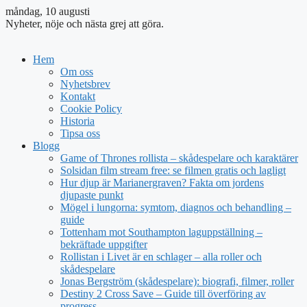
måndag, 10 augusti
Nyheter, nöje och nästa grej att göra.
Hem
Om oss
Nyhetsbrev
Kontakt
Cookie Policy
Historia
Tipsa oss
Blogg
Game of Thrones rollista – skådespelare och karaktärer
Solsidan film stream free: se filmen gratis och lagligt
Hur djup är Marianergraven? Fakta om jordens
djupaste punkt
Mögel i lungorna: symtom, diagnos och behandling –
guide
Tottenham mot Southampton laguppställning –
bekräftade uppgifter
Rollistan i Livet är en schlager – alla roller och
skådespelare
Jonas Bergström (skådespelare): biografi, filmer, roller
Destiny 2 Cross Save – Guide till överföring av
progress