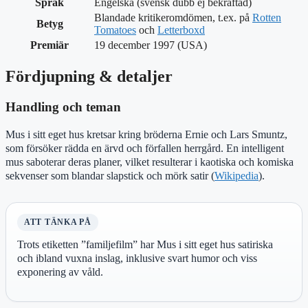
Språk
Engelska (svensk dubb ej bekräftad)
Blandade kritikeromdömen, t.ex. på
Rotten
Betyg
Tomatoes
och
Letterboxd
Premiär
19 december 1997 (USA)
Fördjupning & detaljer
Handling och teman
Mus i sitt eget hus kretsar kring bröderna Ernie och Lars Smuntz,
som försöker rädda en ärvd och förfallen herrgård. En intelligent
mus saboterar deras planer, vilket resulterar i kaotiska och komiska
sekvenser som blandar slapstick och mörk satir (
Wikipedia
).
ATT TÄNKA PÅ
Trots etiketten ”familjefilm” har Mus i sitt eget hus satiriska
och ibland vuxna inslag, inklusive svart humor och viss
exponering av våld.