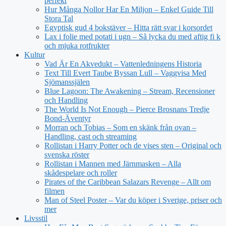
perfekt
Hur Många Nollor Har En Miljon – Enkel Guide Till
Stora Tal
Egyptisk gud 4 bokstäver – Hitta rätt svar i korsordet
Lax i folie med potati i ugn – Så lycka du med aftig fi k
och mjuka rotfrukter
Kultur
Vad Är En Akvedukt – Vattenledningens Historia
Text Till Evert Taube Byssan Lull – Vaggvisa Med
Sjömanssjälen
Blue Lagoon: The Awakening – Stream, Recensioner
och Handling
The World Is Not Enough – Pierce Brosnans Tredje
Bond-Äventyr
Morran och Tobias – Som en skänk från ovan –
Handling, cast och streaming
Rollistan i Harry Potter och de vises sten – Original och
svenska röster
Rollistan i Mannen med Järnmasken – Alla
skådespelare och roller
Pirates of the Caribbean Salazars Revenge – Allt om
filmen
Man of Steel Poster – Var du köper i Sverige, priser och
mer
Livsstil