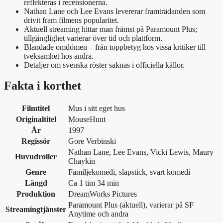
reflekteras i recensionerna.
Nathan Lane och Lee Evans levererar framträdanden som
drivit fram filmens popularitet.
Aktuell streaming hittar man främst på Paramount Plus;
tillgänglighet varierar över tid och plattform.
Blandade omdömen – från toppbetyg hos vissa kritiker till
tveksamhet hos andra.
Detaljer om svenska röster saknas i officiella källor.
Fakta i korthet
Filmtitel
Mus i sitt eget hus
Originaltitel
MouseHunt
År
1997
Regissör
Gore Verbinski
Nathan Lane, Lee Evans, Vicki Lewis, Maury
Huvudroller
Chaykin
Genre
Familjekomedi, slapstick, svart komedi
Längd
Ca 1 tim 34 min
Produktion
DreamWorks Pictures
Paramount Plus (aktuell), varierar på SF
Streamingtjänster
Anytime och andra