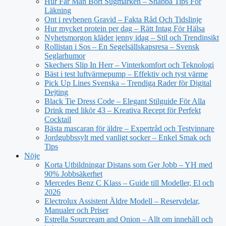
Hur Får Man Bort Sugmärken – Snabba Tips För
Läkning
Ont i revbenen Gravid – Fakta Råd Och Tidslinje
Hur mycket protein per dag – Rätt Intag För Hälsa
Nyhetsmorgon kläder jenny idag – Stil och Trendinsikt
Rollistan i Sos – En Segelsällskapsresa – Svensk
Seglarhumor
Skechers Slip In Herr – Vinterkomfort och Teknologi
Bäst i test luftvärmepump – Effektiv och tyst värme
Pick Up Lines Svenska – Trendiga Rader för Digital
Dejting
Black Tie Dress Code – Elegant Stilguide För Alla
Drink med likör 43 – Kreativa Recept för Perfekt
Cocktail
Bästa mascaran för äldre – Expertråd och Testvinnare
Jordgubbssylt med vanligt socker – Enkel Smak och
Tips
Nöje
Korta Utbildningar Distans som Ger Jobb – YH med
90% Jobbsäkerhet
Mercedes Benz C Klass – Guide till Modeller, El och
2026
Electrolux Assistent Äldre Modell – Reservdelar,
Manualer och Priser
Estrella Sourcream and Onion – Allt om innehåll och