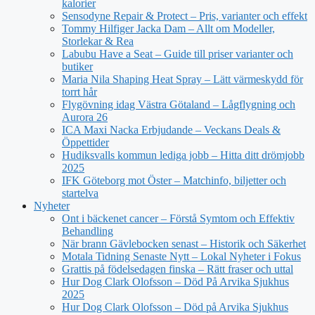
kalorier
Sensodyne Repair & Protect – Pris, varianter och effekt
Tommy Hilfiger Jacka Dam – Allt om Modeller,
Storlekar & Rea
Labubu Have a Seat – Guide till priser varianter och
butiker
Maria Nila Shaping Heat Spray – Lätt värmeskydd för
torrt hår
Flygövning idag Västra Götaland – Lågflygning och
Aurora 26
ICA Maxi Nacka Erbjudande – Veckans Deals &
Öppettider
Hudiksvalls kommun lediga jobb – Hitta ditt drömjobb
2025
IFK Göteborg mot Öster – Matchinfo, biljetter och
startelva
Nyheter
Ont i bäckenet cancer – Förstå Symtom och Effektiv
Behandling
När brann Gävlebocken senast – Historik och Säkerhet
Motala Tidning Senaste Nytt – Lokal Nyheter i Fokus
Grattis på födelsedagen finska – Rätt fraser och uttal
Hur Dog Clark Olofsson – Död På Arvika Sjukhus
2025
Hur Dog Clark Olofsson – Död på Arvika Sjukhus