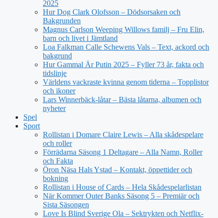
2025
Hur Dog Clark Olofsson – Dödsorsaken och
Bakgrunden
Magnus Carlson Weeping Willows familj – Fru Elin,
barn och livet i Jämtland
Loa Falkman Calle Schewens Vals – Text, ackord och
bakgrund
Hur Gammal Är Putin 2025 – Fyller 73 år, fakta och
tidslinje
Världens vackraste kvinna genom tiderna – Topplistor
och ikoner
Lars Winnerbäck-låtar – Bästa låtarna, albumen och
nyheter
Spel
Sport
Rollistan i Domare Claire Lewis – Alla skådespelare
och roller
Förrädarna Säsong 1 Deltagare – Alla Namn, Roller
och Fakta
Öron Näsa Hals Ystad – Kontakt, öppettider och
bokning
Rollistan i House of Cards – Hela Skådespelarlistan
När Kommer Outer Banks Säsong 5 – Premiär och
Sista Säsongen
Love Is Blind Sverige Ola – Sektrykten och Netflix-