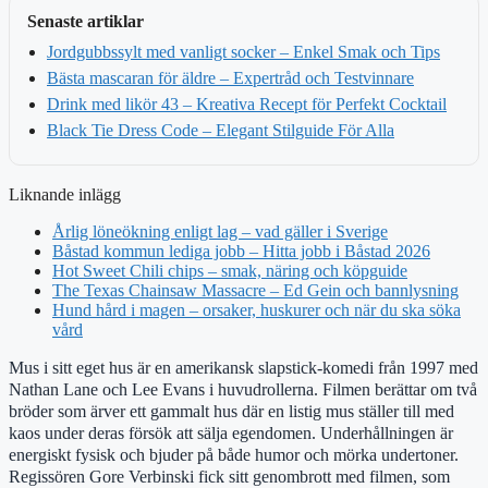
Senaste artiklar
Jordgubbssylt med vanligt socker – Enkel Smak och Tips
Bästa mascaran för äldre – Expertråd och Testvinnare
Drink med likör 43 – Kreativa Recept för Perfekt Cocktail
Black Tie Dress Code – Elegant Stilguide För Alla
Liknande inlägg
Årlig löneökning enligt lag – vad gäller i Sverige
Båstad kommun lediga jobb – Hitta jobb i Båstad 2026
Hot Sweet Chili chips – smak, näring och köpguide
The Texas Chainsaw Massacre – Ed Gein och bannlysning
Hund hård i magen – orsaker, huskurer och när du ska söka
vård
Mus i sitt eget hus är en amerikansk slapstick-komedi från 1997 med
Nathan Lane och Lee Evans i huvudrollerna. Filmen berättar om två
bröder som ärver ett gammalt hus där en listig mus ställer till med
kaos under deras försök att sälja egendomen. Underhållningen är
energiskt fysisk och bjuder på både humor och mörka undertoner.
Regissören Gore Verbinski fick sitt genombrott med filmen, som