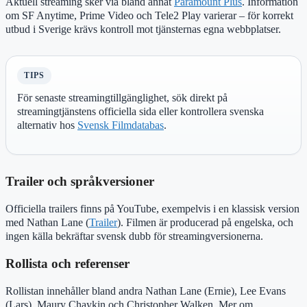
Aktuell streaming sker via bland annat
Paramount Plus
. Information
om SF Anytime, Prime Video och Tele2 Play varierar – för korrekt
utbud i Sverige krävs kontroll mot tjänsternas egna webbplatser.
TIPS
För senaste streamingtillgänglighet, sök direkt på
streamingtjänstens officiella sida eller kontrollera svenska
alternativ hos
Svensk Filmdatabas
.
Trailer och språkversioner
Officiella trailers finns på YouTube, exempelvis i en klassisk version
med Nathan Lane (
Trailer
). Filmen är producerad på engelska, och
ingen källa bekräftar svensk dubb för streamingversionerna.
Rollista och referenser
Rollistan innehåller bland andra Nathan Lane (Ernie), Lee Evans
(Lars), Maury Chaykin och Christopher Walken. Mer om