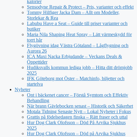
kalorier
Sensodyne Repair & Protect – Pris, varianter och effekt
Tommy Hilfiger Jacka Dam – Allt om Modeller,
Storlekar & Rea
Labubu Have a Seat – Guide till priser varianter och
butiker
Maria Nila Shaping Heat Spray – Lätt värmeskydd för
torrt hår
Flygövning idag Västra Götaland – Lågflygning och
Aurora 26
ICA Maxi Nacka Erbjudande – Veckans Deals &
Öppettider
Hudiksvalls kommun lediga jobb – Hitta ditt drömjobb
2025
IFK Göteborg mot Öster – Matchinfo, biljetter och
startelva
Nyheter
Ont i bäckenet cancer – Förstå Symtom och Effektiv
Behandling
När brann Gävlebocken senast – Historik och Säkerhet
Motala Tidning Senaste Nytt – Lokal Nyheter i Fokus
Grattis på födelsedagen finska – Rätt fraser och uttal
Hur Dog Clark Olofsson – Död På Arvika Sjukhus
2025
Hur Dog Clark Olofsson – Död på Arvika Sjukhus