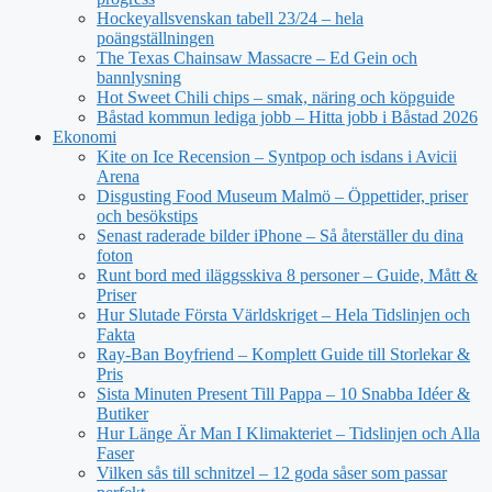
Hockeyallsvenskan tabell 23/24 – hela
poängställningen
The Texas Chainsaw Massacre – Ed Gein och
bannlysning
Hot Sweet Chili chips – smak, näring och köpguide
Båstad kommun lediga jobb – Hitta jobb i Båstad 2026
Ekonomi
Kite on Ice Recension – Syntpop och isdans i Avicii
Arena
Disgusting Food Museum Malmö – Öppettider, priser
och besökstips
Senast raderade bilder iPhone – Så återställer du dina
foton
Runt bord med iläggsskiva 8 personer – Guide, Mått &
Priser
Hur Slutade Första Världskriget – Hela Tidslinjen och
Fakta
Ray-Ban Boyfriend – Komplett Guide till Storlekar &
Pris
Sista Minuten Present Till Pappa – 10 Snabba Idéer &
Butiker
Hur Länge Är Man I Klimakteriet – Tidslinjen och Alla
Faser
Vilken sås till schnitzel – 12 goda såser som passar