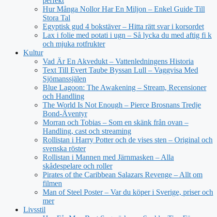
perfekt
Hur Många Nollor Har En Miljon – Enkel Guide Till
Stora Tal
Egyptisk gud 4 bokstäver – Hitta rätt svar i korsordet
Lax i folie med potati i ugn – Så lycka du med aftig fi k
och mjuka rotfrukter
Kultur
Vad Är En Akvedukt – Vattenledningens Historia
Text Till Evert Taube Byssan Lull – Vaggvisa Med
Sjömanssjälen
Blue Lagoon: The Awakening – Stream, Recensioner
och Handling
The World Is Not Enough – Pierce Brosnans Tredje
Bond-Äventyr
Morran och Tobias – Som en skänk från ovan –
Handling, cast och streaming
Rollistan i Harry Potter och de vises sten – Original och
svenska röster
Rollistan i Mannen med Järnmasken – Alla
skådespelare och roller
Pirates of the Caribbean Salazars Revenge – Allt om
filmen
Man of Steel Poster – Var du köper i Sverige, priser och
mer
Livsstil