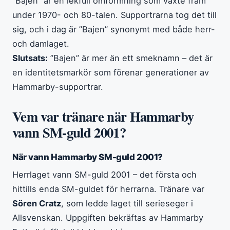
”Bajen” är en lekfull omformning som växte fram
under 1970- och 80-talen. Supportrarna tog det till
sig, och i dag är ”Bajen” synonymt med både herr-
och damlaget.
Slutsats:
”Bajen” är mer än ett smeknamn – det är
en identitetsmarkör som förenar generationer av
Hammarby-supportrar.
Vem var tränare när Hammarby
vann SM-guld 2001?
När vann Hammarby SM-guld 2001?
Herrlaget vann SM-guld 2001 – det första och
hittills enda SM-guldet för herrarna. Tränare var
Sören Cratz
, som ledde laget till serieseger i
Allsvenskan. Uppgiften bekräftas av Hammarby