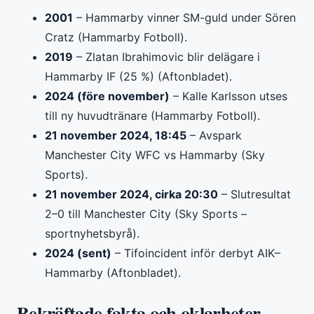
2001
– Hammarby vinner SM-guld under Sören
Cratz (Hammarby Fotboll).
2019
– Zlatan Ibrahimovic blir delägare i
Hammarby IF (25 %) (Aftonbladet).
2024 (före november)
– Kalle Karlsson utses
till ny huvudtränare (Hammarby Fotboll).
21 november 2024, 18:45
– Avspark
Manchester City WFC vs Hammarby (Sky
Sports).
21 november 2024, cirka 20:30
– Slutresultat
2–0 till Manchester City (Sky Sports –
sportnyhetsbyrå).
2024 (sent)
– Tifoincident inför derbyt AIK–
Hammarby (Aftonbladet).
Bekräftade fakta och oklarheter