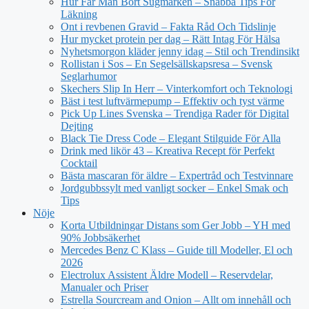
Hur Får Man Bort Sugmärken – Snabba Tips För
Läkning
Ont i revbenen Gravid – Fakta Råd Och Tidslinje
Hur mycket protein per dag – Rätt Intag För Hälsa
Nyhetsmorgon kläder jenny idag – Stil och Trendinsikt
Rollistan i Sos – En Segelsällskapsresa – Svensk
Seglarhumor
Skechers Slip In Herr – Vinterkomfort och Teknologi
Bäst i test luftvärmepump – Effektiv och tyst värme
Pick Up Lines Svenska – Trendiga Rader för Digital
Dejting
Black Tie Dress Code – Elegant Stilguide För Alla
Drink med likör 43 – Kreativa Recept för Perfekt
Cocktail
Bästa mascaran för äldre – Expertråd och Testvinnare
Jordgubbssylt med vanligt socker – Enkel Smak och
Tips
Nöje
Korta Utbildningar Distans som Ger Jobb – YH med
90% Jobbsäkerhet
Mercedes Benz C Klass – Guide till Modeller, El och
2026
Electrolux Assistent Äldre Modell – Reservdelar,
Manualer och Priser
Estrella Sourcream and Onion – Allt om innehåll och