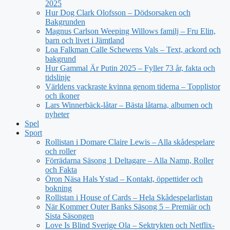
2025
Hur Dog Clark Olofsson – Dödsorsaken och
Bakgrunden
Magnus Carlson Weeping Willows familj – Fru Elin,
barn och livet i Jämtland
Loa Falkman Calle Schewens Vals – Text, ackord och
bakgrund
Hur Gammal Är Putin 2025 – Fyller 73 år, fakta och
tidslinje
Världens vackraste kvinna genom tiderna – Topplistor
och ikoner
Lars Winnerbäck-låtar – Bästa låtarna, albumen och
nyheter
Spel
Sport
Rollistan i Domare Claire Lewis – Alla skådespelare
och roller
Förrädarna Säsong 1 Deltagare – Alla Namn, Roller
och Fakta
Öron Näsa Hals Ystad – Kontakt, öppettider och
bokning
Rollistan i House of Cards – Hela Skådespelarlistan
När Kommer Outer Banks Säsong 5 – Premiär och
Sista Säsongen
Love Is Blind Sverige Ola – Sektrykten och Netflix-