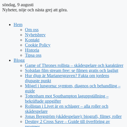
söndag, 9 augusti
Nyheter, nöje och nästa grej att göra.
Hem
Om oss
Nyhetsbrev
Kontakt
Cookie Policy
Historia
Tipsa oss
Blogg
Game of Thrones rollista – skådespelare och karaktärer
Solsidan film stream free: se filmen gratis och lagligt
Hur djup är Marianergraven? Fakta om jordens
djupaste punkt
Mögel i lungorna: symtom, diagnos och behandling –
guide
Tottenham mot Southampton laguppställning –
bekräftade uppgifter
Rollistan i Livet är en schlager – alla roller och
skådespelare
Jonas Bergström (skådespelare): biografi, filmer, roller
Destiny 2 Cross Save – Guide till överföring av
progress