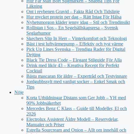
Hur Får Man Bort Sugmärken – Snabba Tips För
Läkning
Ont i revbenen Gravid – Fakta Råd Och Tidslinje
Hur mycket protein per dag – Rätt Intag För Hälsa
Nyhetsmorgon kläder jenny idag – Stil och Trendinsikt
Rollistan i Sos – En Segelsällskapsresa – Svensk
Seglarhumor
Skechers Slip In Herr – Vinterkomfort och Teknologi
Bäst i test luftvärmepump – Effektiv och tyst värme
Pick Up Lines Svenska – Trendiga Rader för Digital
Dejting
Black Tie Dress Code – Elegant Stilguide För Alla
Drink med likör 43 – Kreativa Recept för Perfekt
Cocktail
Bästa mascaran för äldre – Expertråd och Testvinnare
Jordgubbssylt med vanligt socker – Enkel Smak och
Tips
Nöje
Korta Utbildningar Distans som Ger Jobb – YH med
90% Jobbsäkerhet
Mercedes Benz C Klass – Guide till Modeller, El och
2026
Electrolux Assistent Äldre Modell – Reservdelar,
Manualer och Priser
Estrella Sourcream and Onion – Allt om innehåll och