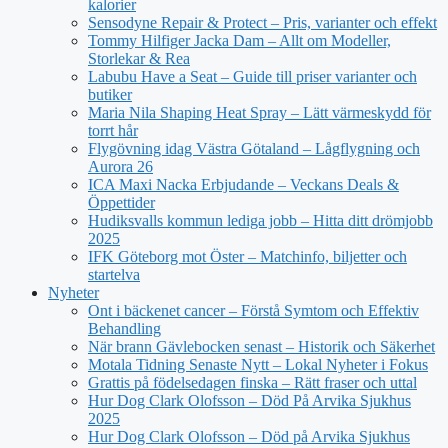
kalorier
Sensodyne Repair & Protect – Pris, varianter och effekt
Tommy Hilfiger Jacka Dam – Allt om Modeller,
Storlekar & Rea
Labubu Have a Seat – Guide till priser varianter och
butiker
Maria Nila Shaping Heat Spray – Lätt värmeskydd för
torrt hår
Flygövning idag Västra Götaland – Lågflygning och
Aurora 26
ICA Maxi Nacka Erbjudande – Veckans Deals &
Öppettider
Hudiksvalls kommun lediga jobb – Hitta ditt drömjobb
2025
IFK Göteborg mot Öster – Matchinfo, biljetter och
startelva
Nyheter
Ont i bäckenet cancer – Förstå Symtom och Effektiv
Behandling
När brann Gävlebocken senast – Historik och Säkerhet
Motala Tidning Senaste Nytt – Lokal Nyheter i Fokus
Grattis på födelsedagen finska – Rätt fraser och uttal
Hur Dog Clark Olofsson – Död På Arvika Sjukhus
2025
Hur Dog Clark Olofsson – Död på Arvika Sjukhus