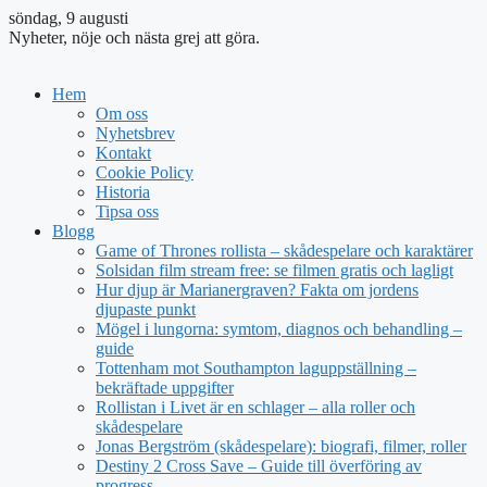
söndag, 9 augusti
Nyheter, nöje och nästa grej att göra.
Hem
Om oss
Nyhetsbrev
Kontakt
Cookie Policy
Historia
Tipsa oss
Blogg
Game of Thrones rollista – skådespelare och karaktärer
Solsidan film stream free: se filmen gratis och lagligt
Hur djup är Marianergraven? Fakta om jordens
djupaste punkt
Mögel i lungorna: symtom, diagnos och behandling –
guide
Tottenham mot Southampton laguppställning –
bekräftade uppgifter
Rollistan i Livet är en schlager – alla roller och
skådespelare
Jonas Bergström (skådespelare): biografi, filmer, roller
Destiny 2 Cross Save – Guide till överföring av
progress