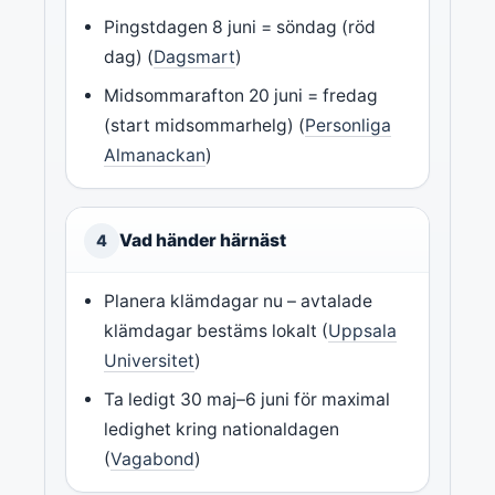
Pingstdagen 8 juni = söndag (röd
dag) (
Dagsmart
)
Midsommarafton 20 juni = fredag
(start midsommarhelg) (
Personliga
Almanackan
)
Vad händer härnäst
4
Planera klämdagar nu – avtalade
klämdagar bestäms lokalt (
Uppsala
Universitet
)
Ta ledigt 30 maj–6 juni för maximal
ledighet kring nationaldagen
(
Vagabond
)