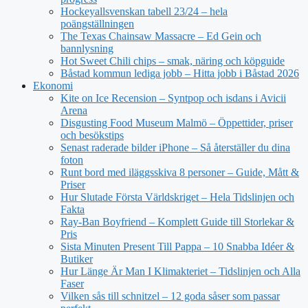
Hockeyallsvenskan tabell 23/24 – hela
poängställningen
The Texas Chainsaw Massacre – Ed Gein och
bannlysning
Hot Sweet Chili chips – smak, näring och köpguide
Båstad kommun lediga jobb – Hitta jobb i Båstad 2026
Ekonomi
Kite on Ice Recension – Syntpop och isdans i Avicii
Arena
Disgusting Food Museum Malmö – Öppettider, priser
och besökstips
Senast raderade bilder iPhone – Så återställer du dina
foton
Runt bord med iläggsskiva 8 personer – Guide, Mått &
Priser
Hur Slutade Första Världskriget – Hela Tidslinjen och
Fakta
Ray-Ban Boyfriend – Komplett Guide till Storlekar &
Pris
Sista Minuten Present Till Pappa – 10 Snabba Idéer &
Butiker
Hur Länge Är Man I Klimakteriet – Tidslinjen och Alla
Faser
Vilken sås till schnitzel – 12 goda såser som passar