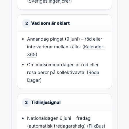
(
Sveriges Ingenjörer
)
Vad som är oklart
2
Annandag pingst (9 juni) – röd eller
inte varierar mellan källor (
Kalender-
365
)
Om midsommardagen är röd eller
rosa beror på kollektivavtal (
Röda
Dagar
)
Tidlinjesignal
3
Nationaldagen 6 juni = fredag
(automatisk tredagarshelg) (
FlixBus
)