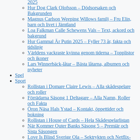
2025
Hur Dog Clark Olofsson – Dödsorsaken och
Bakgrunden
Magnus Carlson Weeping Willows familj – Fru Elin,
barn och livet i Jämtland
Loa Falkman Calle Schewens Vals – Text, ackord och
bakgrund
Hur Gammal Är Putin 2025 – Fyller 73 år, fakta och
tidslinje
Världens vackraste kvinna genom tiderna – Topplistor
och ikoner
Lars Winnerbäck-låtar – Bästa låtarna, albumen och
nyheter
Spel
Sport
Rollistan i Domare Claire Lewis – Alla skådespelare
och roller
Förrädarna Säsong 1 Deltagare – Alla Namn, Roller
och Fakta
Öron Näsa Hals Ystad – Kontakt, öppettider och
bokning
Rollistan i House of Cards – Hela Skådespelarlistan
När Kommer Outer Banks Säsong 5 – Premiär och
Sista Säsongen
Love Is Blind Sverige Ola – Sektrykten och Netflix-