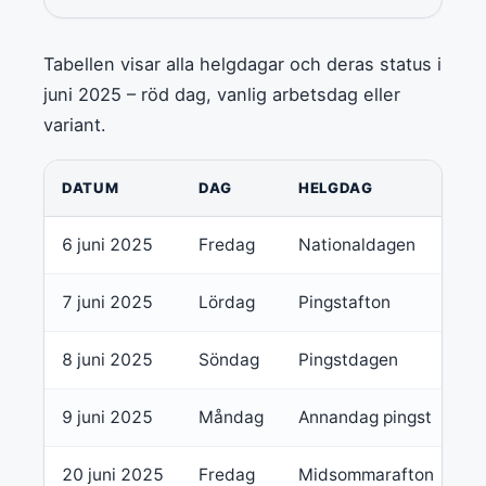
Tabellen visar alla helgdagar och deras status i
juni 2025 – röd dag, vanlig arbetsdag eller
variant.
DATUM
DAG
HELGDAG
6 juni 2025
Fredag
Nationaldagen
R
7 juni 2025
Lördag
Pingstafton
V
8 juni 2025
Söndag
Pingstdagen
R
9 juni 2025
Måndag
Annandag pingst
O
20 juni 2025
Fredag
Midsommarafton
R