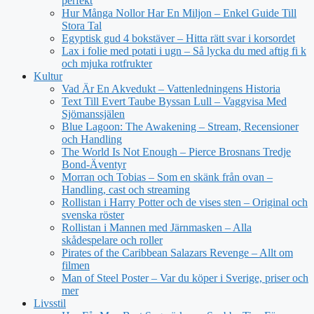
perfekt
Hur Många Nollor Har En Miljon – Enkel Guide Till
Stora Tal
Egyptisk gud 4 bokstäver – Hitta rätt svar i korsordet
Lax i folie med potati i ugn – Så lycka du med aftig fi k
och mjuka rotfrukter
Kultur
Vad Är En Akvedukt – Vattenledningens Historia
Text Till Evert Taube Byssan Lull – Vaggvisa Med
Sjömanssjälen
Blue Lagoon: The Awakening – Stream, Recensioner
och Handling
The World Is Not Enough – Pierce Brosnans Tredje
Bond-Äventyr
Morran och Tobias – Som en skänk från ovan –
Handling, cast och streaming
Rollistan i Harry Potter och de vises sten – Original och
svenska röster
Rollistan i Mannen med Järnmasken – Alla
skådespelare och roller
Pirates of the Caribbean Salazars Revenge – Allt om
filmen
Man of Steel Poster – Var du köper i Sverige, priser och
mer
Livsstil