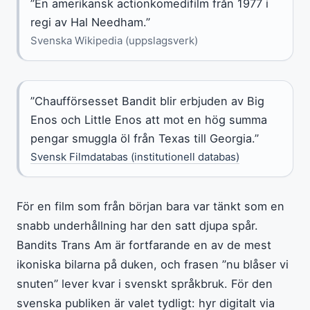
”En amerikansk actionkomedifilm från 1977 i
regi av Hal Needham.”
Svenska Wikipedia (uppslagsverk)
”Chaufförsesset Bandit blir erbjuden av Big
Enos och Little Enos att mot en hög summa
pengar smuggla öl från Texas till Georgia.”
Svensk Filmdatabas (institutionell databas)
För en film som från början bara var tänkt som en
snabb underhållning har den satt djupa spår.
Bandits Trans Am är fortfarande en av de mest
ikoniska bilarna på duken, och frasen ”nu blåser vi
snuten” lever kvar i svenskt språkbruk. För den
svenska publiken är valet tydligt: hyr digitalt via