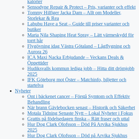
kalorier
Sensodyne Repair & Protect – Pris, varianter och effekt
Tommy Hilfiger Jacka Dam – Allt om Modeller,
Storlekar & Rea
Labubu Have a Seat – Guide till priser varianter och
butiker
Maria Nila Shaping Heat Spray – Lätt värmeskydd för
torrt hår
Flygövning idag Västra Götaland – Lågflygning och
Aurora 26
ICA Maxi Nacka Erbjudande – Veckans Deals &
Öppettider
Hudiksvalls kommun lediga jobb – Hitta ditt drömjobb
2025
IFK Göteborg mot Öster – Matchinfo, biljetter och
startelva
Nyheter
Ont i bäckenet cancer – Förstå Symtom och Effektiv
Behandling
När brann Gävlebocken senast – Historik och Säkerhet
Motala Tidning Senaste Nytt – Lokal Nyheter i Fokus
Grattis på födelsedagen finska – Rätt fraser och uttal
Hur Dog Clark Olofsson – Död På Arvika Sjukhus
2025
Hur Dog Clark Olofsson – Död på Arvika Sjukhus