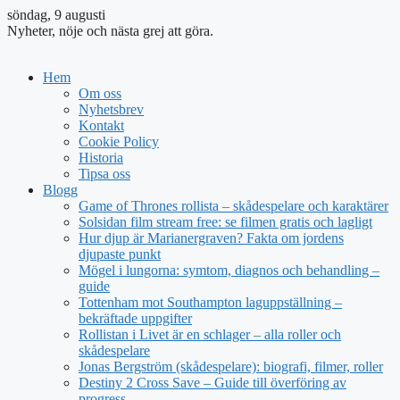
söndag, 9 augusti
Nyheter, nöje och nästa grej att göra.
Hem
Om oss
Nyhetsbrev
Kontakt
Cookie Policy
Historia
Tipsa oss
Blogg
Game of Thrones rollista – skådespelare och karaktärer
Solsidan film stream free: se filmen gratis och lagligt
Hur djup är Marianergraven? Fakta om jordens
djupaste punkt
Mögel i lungorna: symtom, diagnos och behandling –
guide
Tottenham mot Southampton laguppställning –
bekräftade uppgifter
Rollistan i Livet är en schlager – alla roller och
skådespelare
Jonas Bergström (skådespelare): biografi, filmer, roller
Destiny 2 Cross Save – Guide till överföring av
progress