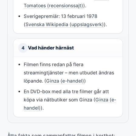
Tomatoes (recensionssajt)
).
Sverigepremiär: 13 februari 1978
(
Svenska Wikipedia (uppslagsverk)
).
Vad händer härnäst
4
Filmen finns redan på flera
streamingtjänster – men utbudet ändras
löpande. (
Ginza (e-handel)
)
En DVD-box med alla tre filmer går att
köpa via nätbutiker som Ginza (
Ginza (e-
handel)
).
Åtta fakta som sammanfattar filmen i korthet: