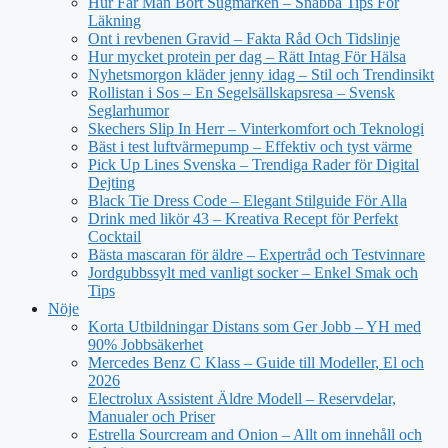
Hur Får Man Bort Sugmärken – Snabba Tips För
Läkning
Ont i revbenen Gravid – Fakta Råd Och Tidslinje
Hur mycket protein per dag – Rätt Intag För Hälsa
Nyhetsmorgon kläder jenny idag – Stil och Trendinsikt
Rollistan i Sos – En Segelsällskapsresa – Svensk
Seglarhumor
Skechers Slip In Herr – Vinterkomfort och Teknologi
Bäst i test luftvärmepump – Effektiv och tyst värme
Pick Up Lines Svenska – Trendiga Rader för Digital
Dejting
Black Tie Dress Code – Elegant Stilguide För Alla
Drink med likör 43 – Kreativa Recept för Perfekt
Cocktail
Bästa mascaran för äldre – Expertråd och Testvinnare
Jordgubbssylt med vanligt socker – Enkel Smak och
Tips
Nöje
Korta Utbildningar Distans som Ger Jobb – YH med
90% Jobbsäkerhet
Mercedes Benz C Klass – Guide till Modeller, El och
2026
Electrolux Assistent Äldre Modell – Reservdelar,
Manualer och Priser
Estrella Sourcream and Onion – Allt om innehåll och