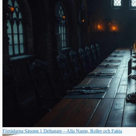
Förrädarna Säsong 1 Deltagare – Alla Namn, Roller och Fakta