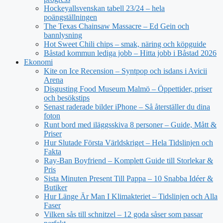
Hockeyallsvenskan tabell 23/24 – hela
poängställningen
The Texas Chainsaw Massacre – Ed Gein och
bannlysning
Hot Sweet Chili chips – smak, näring och köpguide
Båstad kommun lediga jobb – Hitta jobb i Båstad 2026
Ekonomi
Kite on Ice Recension – Syntpop och isdans i Avicii
Arena
Disgusting Food Museum Malmö – Öppettider, priser
och besökstips
Senast raderade bilder iPhone – Så återställer du dina
foton
Runt bord med iläggsskiva 8 personer – Guide, Mått &
Priser
Hur Slutade Första Världskriget – Hela Tidslinjen och
Fakta
Ray-Ban Boyfriend – Komplett Guide till Storlekar &
Pris
Sista Minuten Present Till Pappa – 10 Snabba Idéer &
Butiker
Hur Länge Är Man I Klimakteriet – Tidslinjen och Alla
Faser
Vilken sås till schnitzel – 12 goda såser som passar