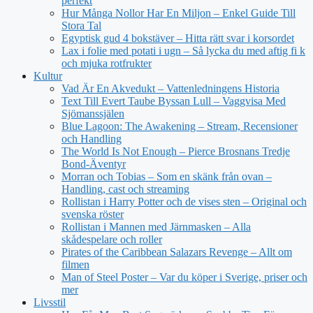
perfekt
Hur Många Nollor Har En Miljon – Enkel Guide Till
Stora Tal
Egyptisk gud 4 bokstäver – Hitta rätt svar i korsordet
Lax i folie med potati i ugn – Så lycka du med aftig fi k
och mjuka rotfrukter
Kultur
Vad Är En Akvedukt – Vattenledningens Historia
Text Till Evert Taube Byssan Lull – Vaggvisa Med
Sjömanssjälen
Blue Lagoon: The Awakening – Stream, Recensioner
och Handling
The World Is Not Enough – Pierce Brosnans Tredje
Bond-Äventyr
Morran och Tobias – Som en skänk från ovan –
Handling, cast och streaming
Rollistan i Harry Potter och de vises sten – Original och
svenska röster
Rollistan i Mannen med Järnmasken – Alla
skådespelare och roller
Pirates of the Caribbean Salazars Revenge – Allt om
filmen
Man of Steel Poster – Var du köper i Sverige, priser och
mer
Livsstil