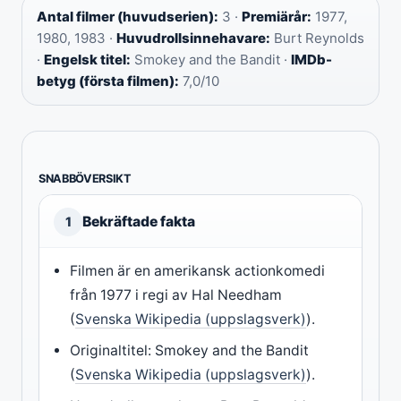
Antal filmer (huvudserien):
3 ·
Premiärår:
1977,
1980, 1983 ·
Huvudrollsinnehavare:
Burt Reynolds
·
Engelsk titel:
Smokey and the Bandit ·
IMDb-
betyg (första filmen):
7,0/10
SNABBÖVERSIKT
Bekräftade fakta
1
Filmen är en amerikansk actionkomedi
från 1977 i regi av Hal Needham
(
Svenska Wikipedia (uppslagsverk)
).
Originaltitel: Smokey and the Bandit
(
Svenska Wikipedia (uppslagsverk)
).