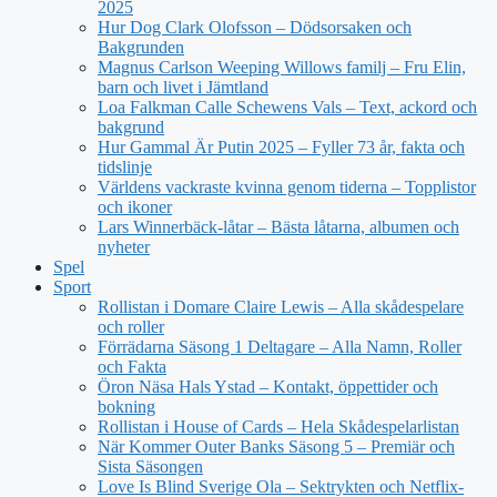
2025
Hur Dog Clark Olofsson – Dödsorsaken och
Bakgrunden
Magnus Carlson Weeping Willows familj – Fru Elin,
barn och livet i Jämtland
Loa Falkman Calle Schewens Vals – Text, ackord och
bakgrund
Hur Gammal Är Putin 2025 – Fyller 73 år, fakta och
tidslinje
Världens vackraste kvinna genom tiderna – Topplistor
och ikoner
Lars Winnerbäck-låtar – Bästa låtarna, albumen och
nyheter
Spel
Sport
Rollistan i Domare Claire Lewis – Alla skådespelare
och roller
Förrädarna Säsong 1 Deltagare – Alla Namn, Roller
och Fakta
Öron Näsa Hals Ystad – Kontakt, öppettider och
bokning
Rollistan i House of Cards – Hela Skådespelarlistan
När Kommer Outer Banks Säsong 5 – Premiär och
Sista Säsongen
Love Is Blind Sverige Ola – Sektrykten och Netflix-