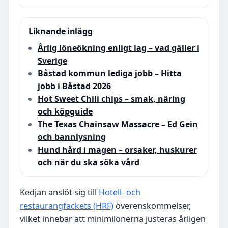
Liknande inlägg
Årlig löneökning enligt lag – vad gäller i
Sverige
Båstad kommun lediga jobb – Hitta
jobb i Båstad 2026
Hot Sweet Chili chips – smak, näring
och köpguide
The Texas Chainsaw Massacre – Ed Gein
och bannlysning
Hund hård i magen – orsaker, huskurer
och när du ska söka vård
Kedjan anslöt sig till
Hotell- och
restaurangfackets (HRF)
överenskommelser,
vilket innebär att minimilönerna justeras årligen