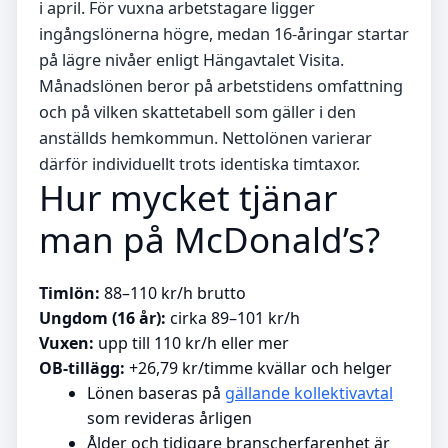
i april. För vuxna arbetstagare ligger
ingångslönerna högre, medan 16-åringar startar
på lägre nivåer enligt Hängavtalet Visita.
Månadslönen beror på arbetstidens omfattning
och på vilken skattetabell som gäller i den
anställds hemkommun. Nettolönen varierar
därför individuellt trots identiska timtaxor.
Hur mycket tjänar
man på McDonald’s?
Timlön:
88–110 kr/h brutto
Ungdom (16 år):
cirka 89–101 kr/h
Vuxen:
upp till 110 kr/h eller mer
OB-tillägg:
+26,79 kr/timme kvällar och helger
Lönen baseras på
gällande kollektivavtal
som revideras årligen
Ålder och tidigare branscherfarenhet är