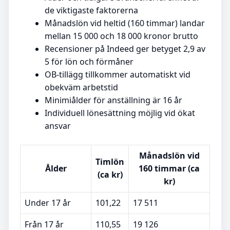
de viktigaste faktorerna
Månadslön vid heltid (160 timmar) landar
mellan 15 000 och 18 000 kronor brutto
Recensioner på Indeed ger betyget 2,9 av
5 för lön och förmåner
OB-tillägg tillkommer automatiskt vid
obekväm arbetstid
Minimiålder för anställning är 16 år
Individuell lönesättning möjlig vid ökat
ansvar
Månadslön vid
Timlön
Ålder
160 timmar (ca
(ca kr)
kr)
Under 17 år
101,22
17 511
Från 17 år
110,55
19 126